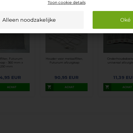
Toon cookie details
filter, Futurum
Houder voor metaalfilter,
Onderhoudsdoek
kap - 360 mm x
Futurum afzuigkap
universal afzuig
250 mm
4,95
EUR
90,95
EUR
11,39
EU