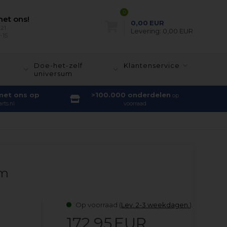
0
et ons!
0,00
EUR
21
Levering:
0,00 EUR
-15
-
Doe-het-zelf
Klantenservice
universum
met ons op
>100.000 onderdelen
op
rts.nl
voorraad
mm
Op voorraad (
Lev. 2-3 weekdagen.
).
172,95
EUR