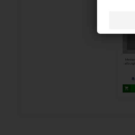
Metaal
afzuig
8