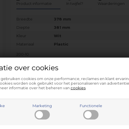
Product informatie
In twijfel?
Waarderingen
Breedte
378 mm
Diepte
381 mm
Kleur
Wit
Materiaal
Plastic
200-10
210
atie over cookies
250-10
250-16
251-10
l gebruiken cookies om onze performance, reclames en klant ervarin
251-16
ookies worden ook gebruikt voor het personaliseren van advertentie
meer informatie over het beheren van
cookies
.
onder andere…
jke
Marketing
Functionele
Populaire verwante items