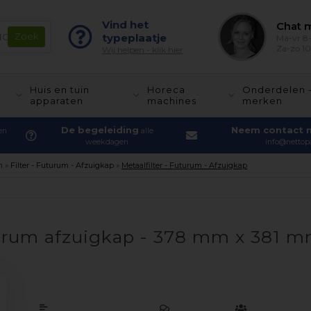
Vind het
Chat m
typeplaatje
Ma-vr 8-
Za-zo 10
Wij helpen - klik hier
Huis en tuin
Horeca
Onderdelen 
apparaten
machines
merken
De begeleiding
Neem contact 
en
alle
weekdagen
info@nettopa
m
»
Filter - Futurum - Afzuigkap
»
Metaalfilter - Futurum - Afzuigkap
uturum afzuigkap - 378 mm x 381 