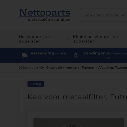
Huishoudelijke
Kleine huishoudelijke
apparaten
apparaten
Verzending
Zendingen
vanaf €
alle weekdag
6,79
17.30
Je bevindt je hier:
Onderdelen - merken
»
Futurum
»
Afzuigkap Futuru
« Terug
Kap voor metaalfilter, F