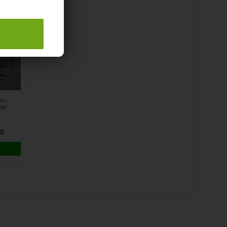
en,
kap
R