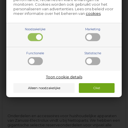
monitoren. Cookies worden ook gebruikt voor het
personaliseren van advertenties. Lees ons beleid voor
meer informatie over het beheren van
cookies
.
Noodzakelijke
Marketing
Wasmachine Zanussi-
Electrolux
Functionele
Statistische
Toon cookie details
Onderdelen en accessoires voor huishoudelijke apparaten
van Zanussi-Electrolux vindt u bij Nettoparts. We hebben een
gigantische selectie reserveonderdelen voor vrijwel alle