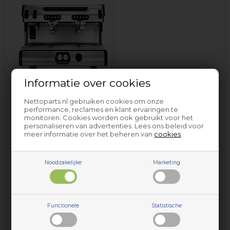
Informatie over cookies
Espresso machine la
Marzocco
Nettoparts.nl gebruiken cookies om onze
performance, reclames en klant ervaringen te
monitoren. Cookies worden ook gebruikt voor het
personaliseren van advertenties. Lees ons beleid voor
meer informatie over het beheren van
cookies
.
Noodzakelijke
Marketing
Onderdelen en accessoires voor huishoudelijke apparaten
Functionele
Statistische
van la Marzocco vindt u bij Nettoparts. We hebben een
gigantische selectie reserveonderdelen voor vrijwel alle