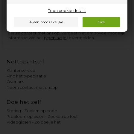
elektrische apparaten van la Marzocco, en de onderdelen
die we niet op voorraad hebben, kunnen we in de meeste
gevallen zo snel aanschaffen dat u niet langer dan een paar
Toon cookie details
dagen op levering hoeft te wachten.
Als u hulp nodig heeft bij het vinden van het juiste
reserveonderdeel voor uw la Marzocco-apparaat, neem dan
gerust
contact met ons op
. Vergeet niet om zoveel mogelijk
informatie van het
typeplaatje
te vermelden.
Nettoparts.nl
Klantenservice
Vind het typeplaatje
Over ons
Neem contact met ons op
Doe het zelf
Storing - Zoeken op code
Probleem oplossen - Zoeken op fout
Videogidsen - Zo doe je het