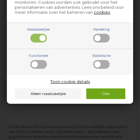
monitoren. Cookies worden ook gebruikt voor het
personaliseren van advertenties. Lees ons beleid voor
meer informatie over het beheren van
cookies
.
Noodzakelijke
Marketing
Wasmachine Arthur
Functionele
Statistische
Wasdroger Arthur Martin
Martin
Toon cookie details
Onderdelen en accessoires voor huishoudelijke apparaten
van Arthur Martin vindt u bij Nettoparts. We hebben een
gigantische selectie reserveonderdelen voor vrijwel alle