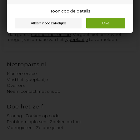
elektrische apparaten van Winterhalter, en de onderdelen
die we niet op voorraad hebben, kunnen we in de meeste
gevallen zo snel aanschaffen dat u niet langer dan een paar
Toon cookie details
dagen op levering hoeft te wachten.
Als u hulp nodig heeft bij het vinden van het juiste
reserveonderdeel voor uw Winterhalter-apparaat, neem
dan gerust
contact met ons op
. Vergeet niet om zoveel
mogelijk informatie van het
typeplaatje
te vermelden.
Nettoparts.nl
Klantenservice
Vind het typeplaatje
Over ons
Neem contact met ons op
Doe het zelf
Storing - Zoeken op code
Probleem oplossen - Zoeken op fout
Videogidsen - Zo doe je het