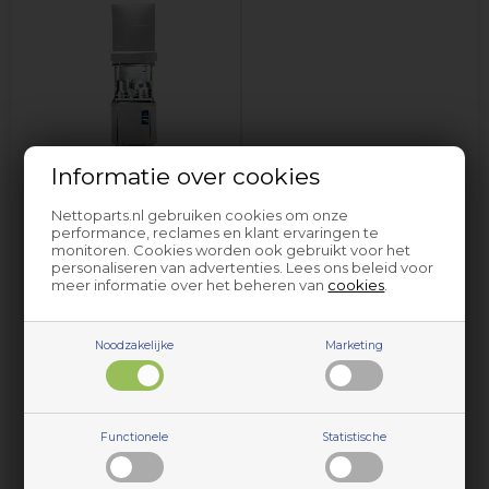
Informatie over cookies
Professionele vaatwasser
Winterhalter
Nettoparts.nl gebruiken cookies om onze
performance, reclames en klant ervaringen te
monitoren. Cookies worden ook gebruikt voor het
personaliseren van advertenties. Lees ons beleid voor
meer informatie over het beheren van
cookies
.
Noodzakelijke
Marketing
Onderdelen en accessoires voor huishoudelijke apparaten
Functionele
Statistische
van Winterhalter vindt u bij Nettoparts. We hebben een
gigantische selectie reserveonderdelen voor vrijwel alle