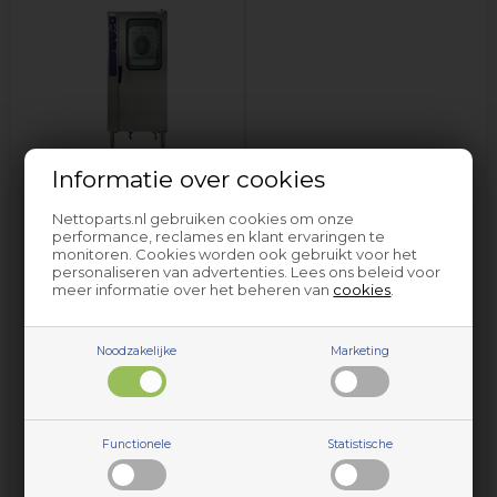
Informatie over cookies
Professionele oven &
fornuizen Tecnoinox
Nettoparts.nl gebruiken cookies om onze
performance, reclames en klant ervaringen te
monitoren. Cookies worden ook gebruikt voor het
personaliseren van advertenties. Lees ons beleid voor
meer informatie over het beheren van
cookies
.
Noodzakelijke
Marketing
Onderdelen en accessoires voor huishoudelijke apparaten
Functionele
Statistische
van Tecnoinox vindt u bij Nettoparts. We hebben een
gigantische selectie reserveonderdelen voor vrijwel alle