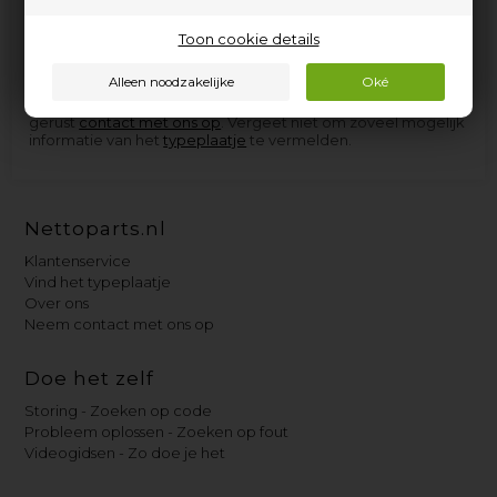
elektrische apparaten van Tecnoinox, en de onderdelen die
we niet op voorraad hebben, kunnen we in de meeste
gevallen zo snel aanschaffen dat u niet langer dan een paar
Toon cookie details
dagen op levering hoeft te wachten.
Als u hulp nodig heeft bij het vinden van het juiste
reserveonderdeel voor uw Tecnoinox-apparaat, neem dan
gerust
contact met ons op
. Vergeet niet om zoveel mogelijk
informatie van het
typeplaatje
te vermelden.
Nettoparts.nl
Klantenservice
Vind het typeplaatje
Over ons
Neem contact met ons op
Doe het zelf
Storing - Zoeken op code
Probleem oplossen - Zoeken op fout
Videogidsen - Zo doe je het