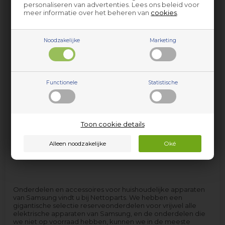
personaliseren van advertenties. Lees ons beleid voor
meer informatie over het beheren van
cookies
.
Noodzakelijke
Marketing
Wasmachine Samsung
Stofzuiger Samsung
Functionele
Statistische
Toon cookie details
Onderdelen en accessoires voor huishoudelijke apparaten
van Samsung vindt u bij Nettoparts. We hebben een
gigantische selectie reserveonderdelen voor vrijwel alle
elektrische apparaten van Samsung, en de onderdelen die
we niet op voorraad hebben, kunnen we in de meeste