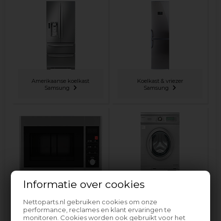
Amerikaanse koelkast
Koelkast & vriezer
Samsung
Samsung
Informatie over cookies
Magnetron Samsung
Wasdroger Samsung
Nettoparts.nl gebruiken cookies om onze
performance, reclames en klant ervaringen te
monitoren. Cookies worden ook gebruikt voor het