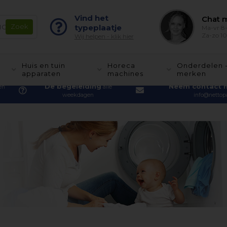
Vind het
Chat m
typeplaatje
Ma-vr 8-
Za-zo 10
Wij helpen - klik hier
Huis en tuin
Horeca
Onderdelen 
apparaten
machines
merken
De begeleiding
Neem contact 
en
alle
weekdagen
info@nettopa