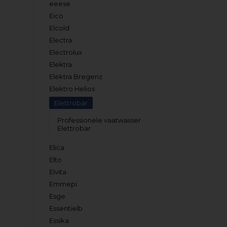
eeese
Eico
Elcold
Electra
Electrolux
Elektra
Elektra Bregenz
Elektro Helios
Elettrobar
Professionele vaatwasser
Elettrobar
Elica
Elto
Elvita
Emmepi
Esge
Essentielb
Essika