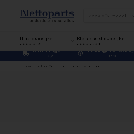
Huishoudelijke
Kleine huishoudelijke
apparaten
apparaten
Verzending
Zendingen
vanaf €
alle weekdag
6,79
17.30
Je bevindt je hier:
Onderdelen - merken
»
Elettrobar