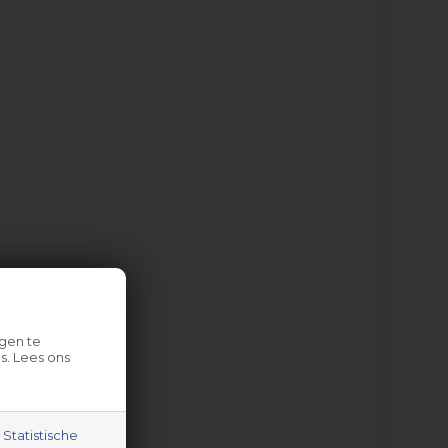
gen te
s. Lees ons
Statistische