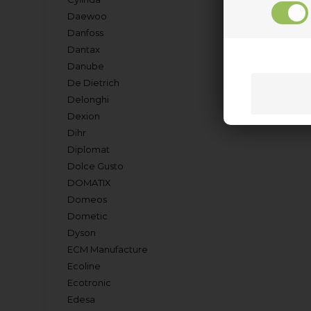
Daewoo
Danfoss
Dantax
Danube
De Dietrich
Delonghi
Dexion
Dihr
Diplomat
Dolce Gusto
DOMATIX
Domeos
Dometic
Dyson
ECM Manufacture
Ecoline
Ecotronic
Edesa