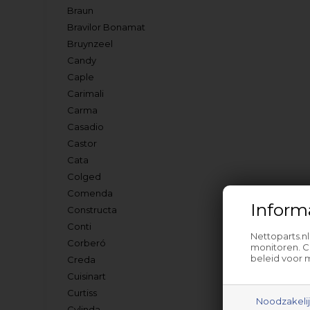
Braun
Bravilor Bonamat
Bruynzeel
Candy
Caple
Carimali
Carma
Casadio
Castor
Cata
Colged
Comenda
Inform
Constructa
Conti
Nettoparts.n
Corberó
monitoren. C
beleid voor 
Creda
Cuisinart
Curtiss
Noodzakeli
Cylinda