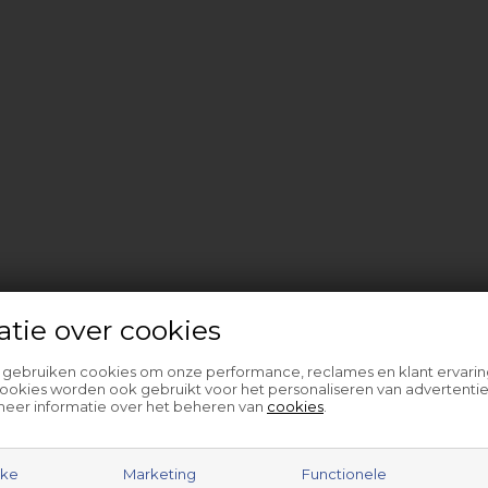
atie over cookies
l gebruiken cookies om onze performance, reclames en klant ervarin
ookies worden ook gebruikt voor het personaliseren van advertentie
meer informatie over het beheren van
cookies
.
jke
Marketing
Functionele