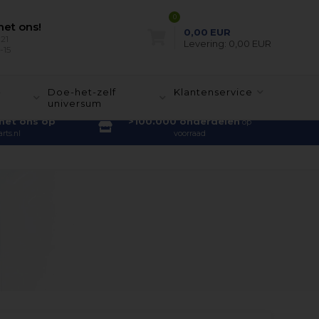
0
et ons!
0,00
EUR
21
Levering:
0,00 EUR
-15
-
Doe-het-zelf
Klantenservice
universum
met ons op
>100.000 onderdelen
op
rts.nl
voorraad