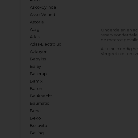
Asko-Cylinda
Asko-Vølund
Astoria
Atag
Onderdelen en acce
reserveonderdelen 
Atlas
de meeste gevallen
Atlas-Electrolux
Als u hulp nodig h
Azkoyen
Vergeet niet om z
Babyliss
Balay
Ballerup
Bamix
Baron
Bauknecht
Baumatic
Beha
Beko
Bellavita
Belling