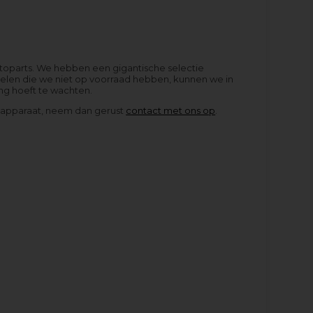
ttoparts. We hebben een gigantische selectie
delen die we niet op voorraad hebben, kunnen we in
ng hoeft te wachten.
ar-apparaat, neem dan gerust
contact met ons op
.