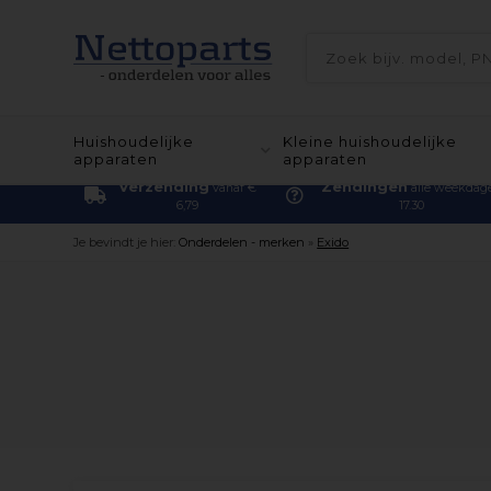
Huishoudelijke
Kleine huishoudelijke
apparaten
apparaten
Verzending
Zendingen
vanaf €
alle weekdag
6,79
17.30
Je bevindt je hier:
Onderdelen - merken
»
Exido