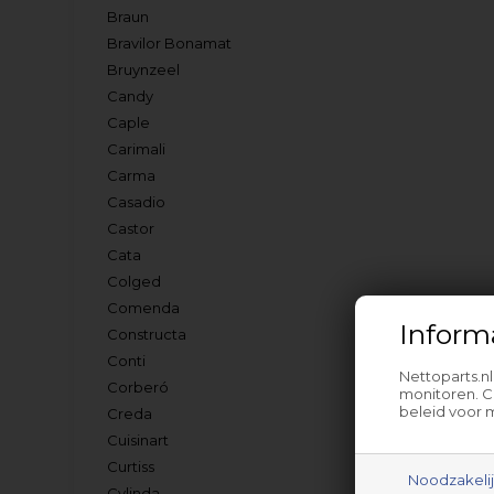
Braun
Bravilor Bonamat
Bruynzeel
Candy
Caple
Carimali
Carma
Casadio
Castor
Cata
Colged
Comenda
Inform
Constructa
Conti
Nettoparts.n
Corberó
monitoren. C
beleid voor 
Creda
Cuisinart
Curtiss
Noodzakeli
Cylinda