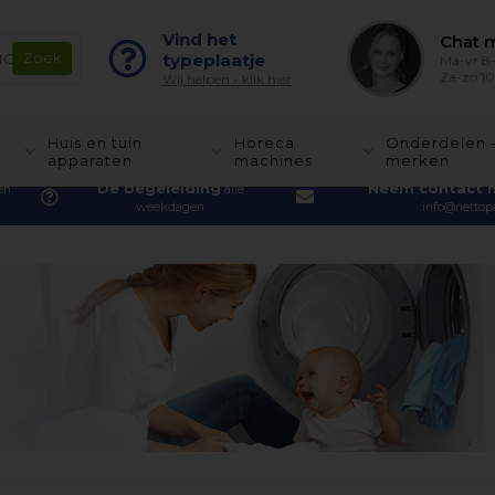
Vind het
Chat m
typeplaatje
Ma-vr 8-
Za-zo 10
Wij helpen - klik hier
Huis en tuin
Horeca
Onderdelen 
apparaten
machines
merken
De begeleiding
Neem contact 
en
alle
weekdagen
info@nettopa