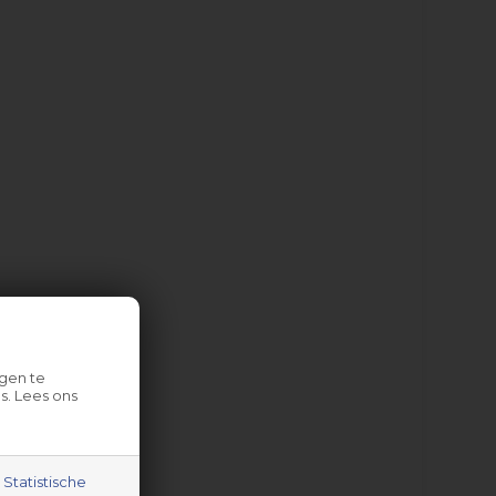
gen te
s. Lees ons
Statistische