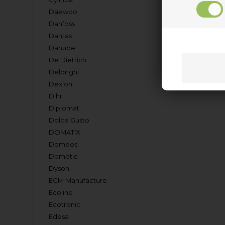
Daewoo
Danfoss
Dantax
Danube
De Dietrich
Delonghi
Dexion
Dihr
Diplomat
Dolce Gusto
DOMATIX
Domeos
Dometic
Dyson
ECM Manufacture
Ecoline
Ecotronic
Edesa