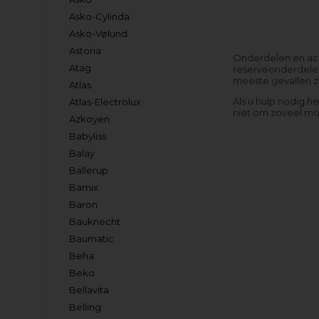
Asko-Cylinda
Asko-Vølund
Astoria
Onderdelen en acce
Atag
reserveonderdelen
meeste gevallen zo
Atlas
Als u hulp nodig h
Atlas-Electrolux
niet om zoveel mog
Azkoyen
Babyliss
Balay
Ballerup
Bamix
Baron
Bauknecht
Baumatic
Beha
Beko
Bellavita
Belling