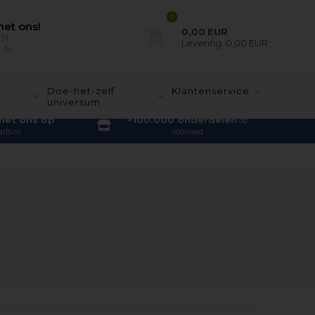
0
et ons!
0,00
EUR
21
Levering:
0,00 EUR
-15
-
Doe-het-zelf
Klantenservice
universum
met ons op
>100.000 onderdelen
op
rts.nl
voorraad