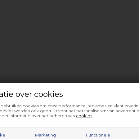
atie over cookies
l gebruiken cookies om onze performance, reclames en klant ervarin
ookies worden ook gebruikt voor het personaliseren van advertentie
meer informatie over het beheren van
cookies
.
jke
Marketing
Functionele