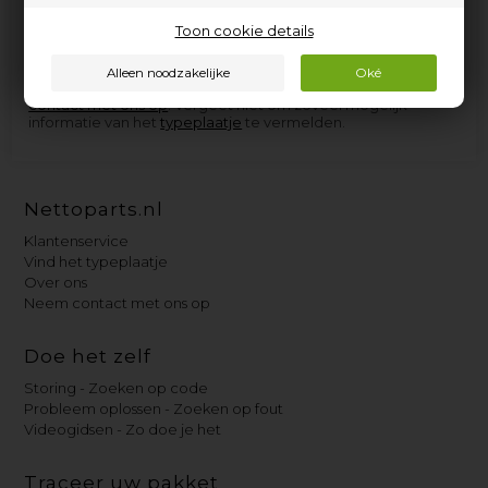
voorraad hebben, kunnen we in de meeste gevallen zo snel
aanschaffen dat u niet langer dan een paar dagen op
Toon cookie details
levering hoeft te wachten.
Als u hulp nodig heeft bij het vinden van het juiste
reserveonderdeel voor uw Haka-apparaat, neem dan gerust
contact met ons op
. Vergeet niet om zoveel mogelijk
informatie van het
typeplaatje
te vermelden.
Nettoparts.nl
Klantenservice
Vind het typeplaatje
Over ons
Neem contact met ons op
Doe het zelf
Storing - Zoeken op code
Probleem oplossen - Zoeken op fout
Videogidsen - Zo doe je het
Traceer uw pakket