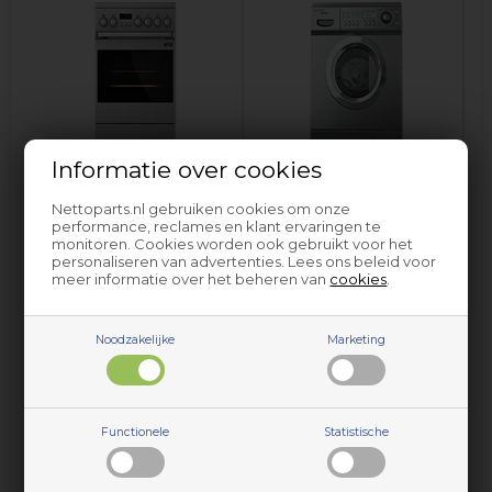
Informatie over cookies
Fornuis en oven Haka
Wasmachine Haka
Nettoparts.nl gebruiken cookies om onze
performance, reclames en klant ervaringen te
monitoren. Cookies worden ook gebruikt voor het
personaliseren van advertenties. Lees ons beleid voor
meer informatie over het beheren van
cookies
.
Noodzakelijke
Marketing
Onderdelen en accessoires voor huishoudelijke apparaten
Functionele
Statistische
van Haka vindt u bij Nettoparts. We hebben een gigantische
selectie reserveonderdelen voor vrijwel alle elektrische
apparaten van Haka, en de onderdelen die we niet op