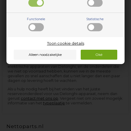
Functionele
Statistische
Toon cookie details
Onderdelen en accessoires voor huishoudelijke apparaten
van Delonghi vindt u bij Nettoparts. We hebben een
gigantische selectie reserveonderdelen voor vrijwel alle
elektrische apparaten van Delonghi, en de onderdelen die
we niet op voorraad hebben, kunnen we in de meeste
gevallen zo snel aanschaffen dat u niet langer dan een paar
dagen op levering hoeft te wachten.
Als u hulp nodig heeft bij het vinden van het juiste
reserveonderdeel voor uw Delonghi-apparaat, neem dan
gerust
contact met ons op
. Vergeet niet om zoveel mogelijk
informatie van het
typeplaatje
te vermelden.
Nettoparts.nl