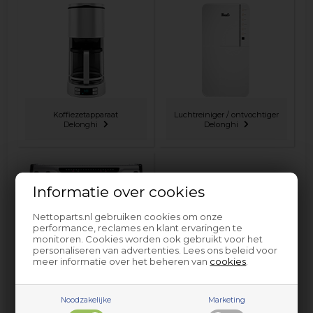
Koffiezetapparaat
Luchtreiniger / ontvochtiger
Delonghi
Delonghi
Informatie over cookies
Nettoparts.nl gebruiken cookies om onze
performance, reclames en klant ervaringen te
monitoren. Cookies worden ook gebruikt voor het
personaliseren van advertenties. Lees ons beleid voor
meer informatie over het beheren van
cookies
.
Espresso machine
Delonghi
Noodzakelijke
Marketing