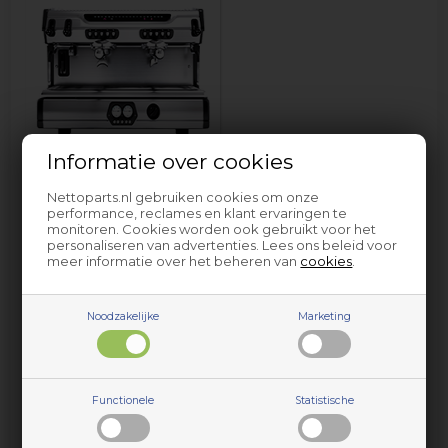
Informatie over cookies
Espresso machine
Fracino
Nettoparts.nl gebruiken cookies om onze
performance, reclames en klant ervaringen te
monitoren. Cookies worden ook gebruikt voor het
personaliseren van advertenties. Lees ons beleid voor
meer informatie over het beheren van
cookies
.
Noodzakelijke
Marketing
Onderdelen en accessoires voor huishoudelijke apparaten
Functionele
Statistische
van Fracino vindt u bij Nettoparts. We hebben een
gigantische selectie reserveonderdelen voor vrijwel alle