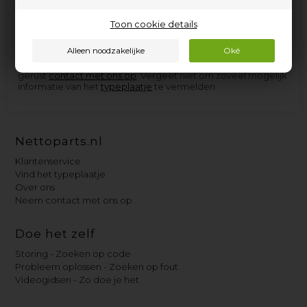
elektrische apparaten van Fracino, en de onderdelen die we
niet op voorraad hebben, kunnen we in de meeste gevallen
zo snel aanschaffen dat u niet langer dan een paar dagen op
Toon cookie details
levering hoeft te wachten.
Als u hulp nodig heeft bij het vinden van het juiste
reserveonderdeel voor uw Fracino-apparaat, neem dan
gerust
contact met ons op
. Vergeet niet om zoveel mogelijk
informatie van het
typeplaatje
te vermelden.
Nettoparts.nl
Klantenservice
Vind het typeplaatje
Over ons
Neem contact met ons op
Doe het zelf
Storing - Zoeken op code
Probleem oplossen - Zoeken op fout
Videogidsen - Zo doe je het