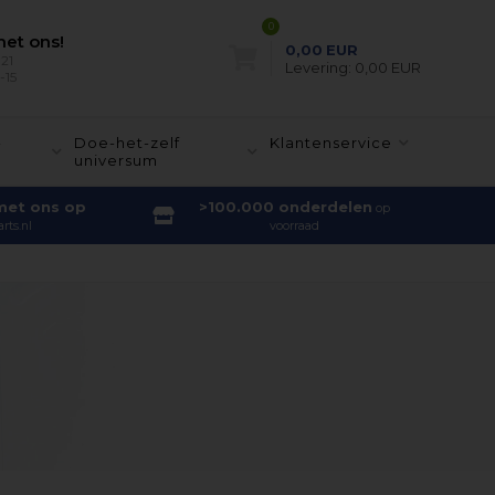
0
et ons!
0,00
EUR
21
Levering:
0,00 EUR
-15
-
Doe-het-zelf
Klantenservice
universum
met ons op
>100.000 onderdelen
op
rts.nl
voorraad