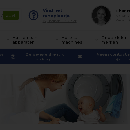
Vind het
Chat m
typeplaatje
Ma-vr 8-
Za-zo 10
Wij helpen - klik hier
Huis en tuin
Horeca
Onderdelen 
apparaten
machines
merken
De begeleiding
Neem contact 
en
alle
weekdagen
info@nettopa