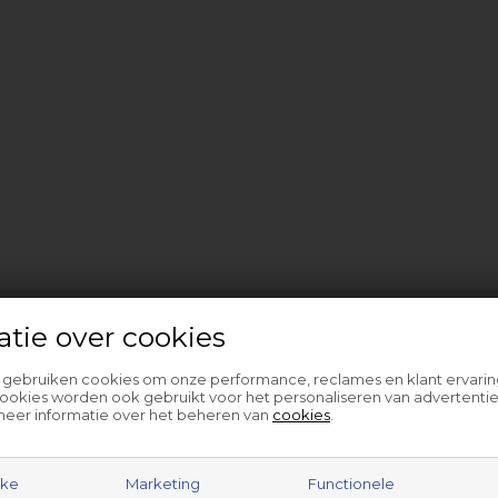
atie over cookies
l gebruiken cookies om onze performance, reclames en klant ervarin
ookies worden ook gebruikt voor het personaliseren van advertentie
meer informatie over het beheren van
cookies
.
jke
Marketing
Functionele