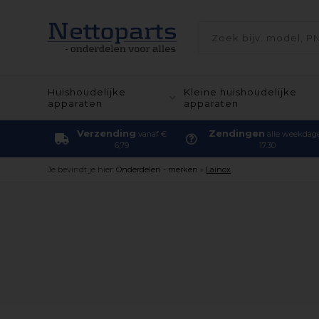
Huishoudelijke
Kleine huishoudelijke
apparaten
apparaten
Verzending
Zendingen
vanaf €
alle weekdag
6,79
17.30
Je bevindt je hier:
Onderdelen - merken
»
Lainox