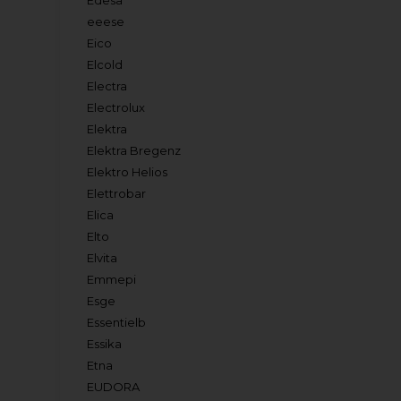
Edesa
eeese
Eico
Elcold
Electra
Electrolux
Elektra
Elektra Bregenz
Elektro Helios
Elettrobar
Elica
Elto
Elvita
Emmepi
Esge
Essentielb
Essika
Etna
EUDORA