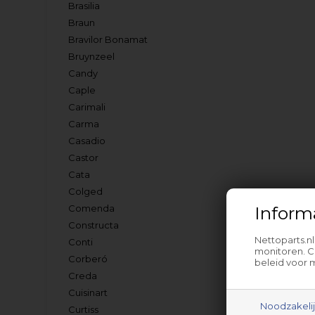
Brasilia
Braun
Bravilor Bonamat
Bruynzeel
Candy
Caple
Carimali
Carma
Casadio
Castor
Cata
Colged
Comenda
Inform
Constructa
Nettoparts.n
Conti
monitoren. C
Corberó
beleid voor 
Creda
Cuisinart
Noodzakeli
Curtiss