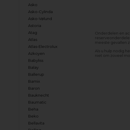
Asko
Asko-Cylinda
Asko-Vølund
Astoria
Atag
Onderdelen en acce
reserveonderdelen
Atlas
meeste gevallen zo
Atlas-Electrolux
Als u hulp nodig h
Azkoyen
niet om zoveel mog
Babyliss
Balay
Ballerup
Bamix
Baron
Bauknecht
Baumatic
Beha
Beko
Bellavita