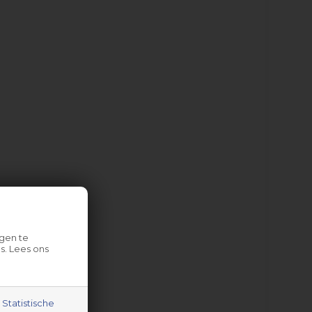
gen te
s. Lees ons
Statistische