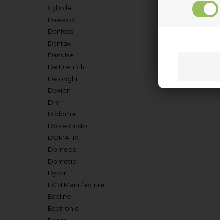
Cylinda
Daewoo
Danfoss
Dantax
Danube
De Dietrich
Delonghi
Dexion
Dihr
Diplomat
Dolce Gusto
DOMATIX
Domeos
Dometic
Dyson
ECM Manufacture
Ecoline
Ecotronic