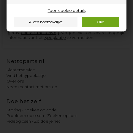
elektrische apparaten van Dexion, en de onderdelen die we
niet op voorraad hebben, kunnen we in de meeste gevallen
zo snel aanschaffen dat u niet langer dan een paar dagen op
Toon cookie details
levering hoeft te wachten.
Als u hulp nodig heeft bij het vinden van het juiste
reserveonderdeel voor uw Dexion-apparaat, neem dan
gerust
contact met ons op
. Vergeet niet om zoveel mogelijk
informatie van het
typeplaatje
te vermelden.
Nettoparts.nl
Klantenservice
Vind het typeplaatje
Over ons
Neem contact met ons op
Doe het zelf
Storing - Zoeken op code
Probleem oplossen - Zoeken op fout
Videogidsen - Zo doe je het