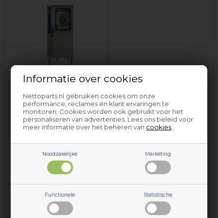
Informatie over cookies
Professionele oven &
fornuizen Dexion
Nettoparts.nl gebruiken cookies om onze
performance, reclames en klant ervaringen te
monitoren. Cookies worden ook gebruikt voor het
personaliseren van advertenties. Lees ons beleid voor
meer informatie over het beheren van
cookies
.
Noodzakelijke
Marketing
Onderdelen en accessoires voor huishoudelijke apparaten
Functionele
Statistische
van Dexion vindt u bij Nettoparts. We hebben een
gigantische selectie reserveonderdelen voor vrijwel alle