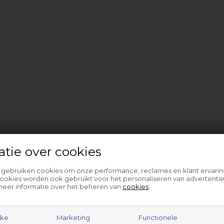
atie over cookies
l gebruiken cookies om onze performance, reclames en klant ervarin
ookies worden ook gebruikt voor het personaliseren van advertentie
meer informatie over het beheren van
cookies
.
jke
Marketing
Functionele