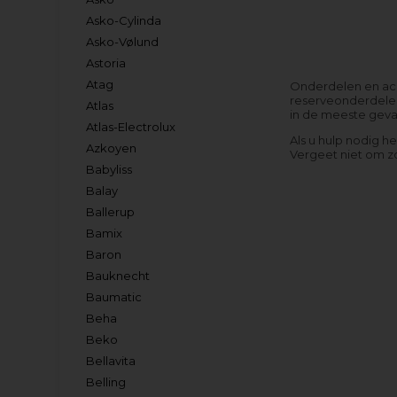
Asko-Cylinda
Asko-Vølund
Astoria
Atag
Onderdelen en acce
reserveonderdelen
Atlas
in de meeste geval
Atlas-Electrolux
Als u hulp nodig h
Azkoyen
Vergeet niet om z
Babyliss
Balay
Ballerup
Bamix
Baron
Bauknecht
Baumatic
Beha
Beko
Bellavita
Belling