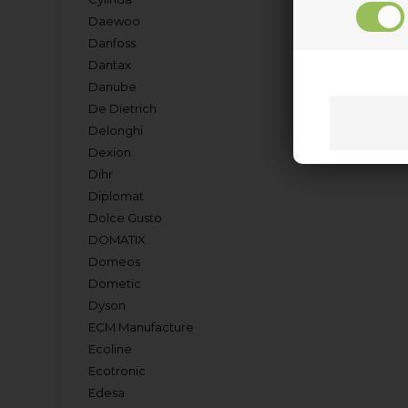
Daewoo
Danfoss
Dantax
Danube
De Dietrich
Delonghi
Dexion
Dihr
Diplomat
Dolce Gusto
DOMATIX
Domeos
Dometic
Dyson
ECM Manufacture
Ecoline
Ecotronic
Edesa