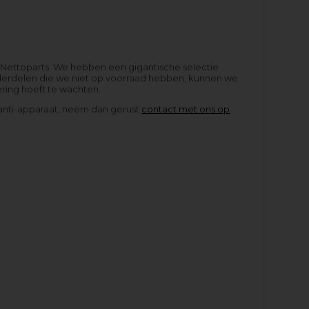
j Nettoparts. We hebben een gigantische selectie
nderdelen die we niet op voorraad hebben, kunnen we
ering hoeft te wachten.
pianti-apparaat, neem dan gerust
contact met ons op
.