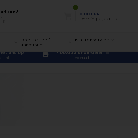
0
et ons!
0,00
EUR
21
Levering:
0,00 EUR
-15
-
Doe-het-zelf
Klantenservice
universum
met ons op
>100.000 onderdelen
op
rts.nl
voorraad