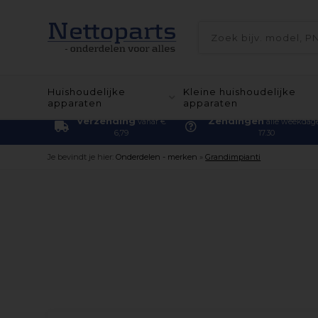
Huishoudelijke
Kleine huishoudelijke
apparaten
apparaten
Verzending
Zendingen
vanaf €
alle weekdag
6,79
17.30
Je bevindt je hier:
Onderdelen - merken
»
Grandimpianti