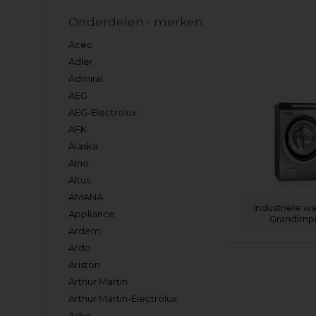
Onderdelen - merken
Acec
Adler
Admiral
AEG
AEG-Electrolux
AFK
Alaska
Alno
Altus
AMANA
Industriële 
Appliance
Grandimpi
Ardem
Ardo
Ariston
Arthur Martin
Arthur Martin-Electrolux
Asko