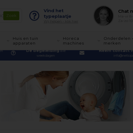
Vind het
Chat m
typeplaatje
Ma-vr 8-
Za-zo 10
Wij helpen - klik hier
Huis en tuin
Horeca
Onderdelen 
apparaten
machines
merken
De begeleiding
Neem contact 
en
alle
weekdagen
info@nettopa