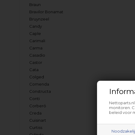
Braun
Bravilor Bonamat
Bruynzeel
Candy
Caple
Carimali
Carma
Casadio
Castor
Cata
Colged
Comenda
Inform
Constructa
Conti
Nettoparts.n
Corberó
monitoren. C
beleid voor 
Creda
Cuisinart
Curtiss
Noodzakeli
Cylinda