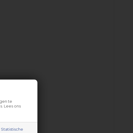
gen te
s. Lees ons
Statistische