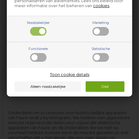
personaliseren van advertenties. Lees ons beleid voor
meer informatie over het beheren van
cookies
.
Noodzakelijke
Marketing
Wasdroger Faure
Wasmachine Faure
Functionele
Statistische
Toon cookie details
Onderdelen en accessoires voor huishoudelijke apparaten
van Faure vindt u bij Nettoparts. We hebben een gigantische
selectie reserveonderdelen voor vrijwel alle elektrische
apparaten van Faure, en de onderdelen die we niet op
voorraad hebben, kunnen we in de meeste gevallen zo snel
aanschaffen dat u niet langer dan een paar dagen op