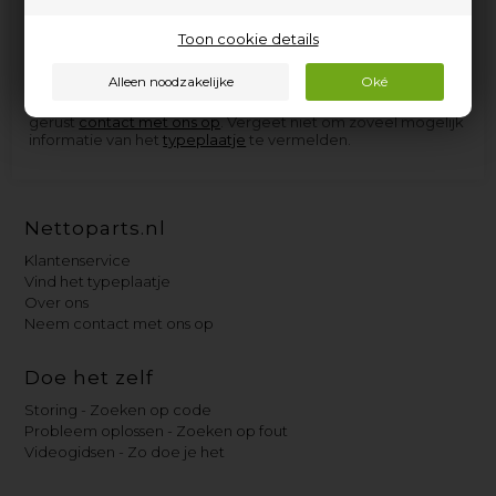
elektrische apparaten van Bionaire, en de onderdelen die
we niet op voorraad hebben, kunnen we in de meeste
gevallen zo snel aanschaffen dat u niet langer dan een paar
Toon cookie details
dagen op levering hoeft te wachten.
Als u hulp nodig heeft bij het vinden van het juiste
reserveonderdeel voor uw Bionaire-apparaat, neem dan
gerust
contact met ons op
. Vergeet niet om zoveel mogelijk
informatie van het
typeplaatje
te vermelden.
Nettoparts.nl
Klantenservice
Vind het typeplaatje
Over ons
Neem contact met ons op
Doe het zelf
Storing - Zoeken op code
Probleem oplossen - Zoeken op fout
Videogidsen - Zo doe je het