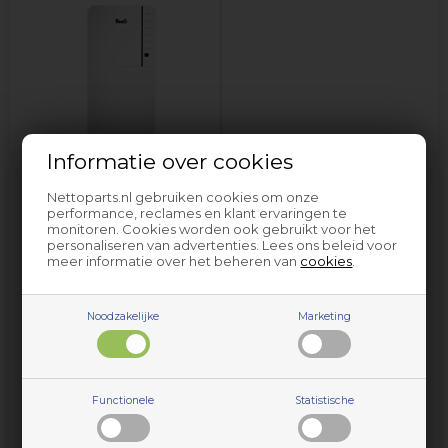
Informatie over cookies
Luchtreiniger / ontvochtiger
Bionaire
Nettoparts.nl gebruiken cookies om onze
performance, reclames en klant ervaringen te
monitoren. Cookies worden ook gebruikt voor het
personaliseren van advertenties. Lees ons beleid voor
meer informatie over het beheren van
cookies
.
Noodzakelijke
Marketing
Onderdelen en accessoires voor huishoudelijke apparaten
Functionele
Statistische
van Bionaire vindt u bij Nettoparts. We hebben een
gigantische selectie reserveonderdelen voor vrijwel alle