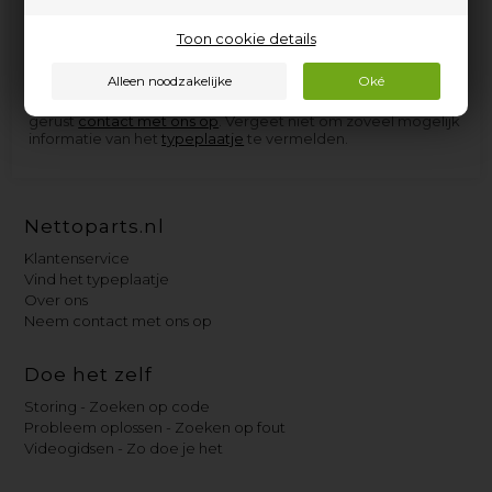
elektrische apparaten van Jupiter, en de onderdelen die we
niet op voorraad hebben, kunnen we in de meeste gevallen
zo snel aanschaffen dat u niet langer dan een paar dagen op
Toon cookie details
levering hoeft te wachten.
Als u hulp nodig heeft bij het vinden van het juiste
reserveonderdeel voor uw Jupiter-apparaat, neem dan
gerust
contact met ons op
. Vergeet niet om zoveel mogelijk
informatie van het
typeplaatje
te vermelden.
Nettoparts.nl
Klantenservice
Vind het typeplaatje
Over ons
Neem contact met ons op
Doe het zelf
Storing - Zoeken op code
Probleem oplossen - Zoeken op fout
Videogidsen - Zo doe je het