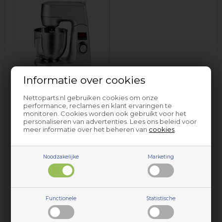
Informatie over cookies
Keukenmachine & mixer
Jupiter
Nettoparts.nl gebruiken cookies om onze
performance, reclames en klant ervaringen te
monitoren. Cookies worden ook gebruikt voor het
personaliseren van advertenties. Lees ons beleid voor
meer informatie over het beheren van
cookies
.
Noodzakelijke
Marketing
Onderdelen en accessoires voor huishoudelijke apparaten
Functionele
Statistische
van Jupiter vindt u bij Nettoparts. We hebben een
gigantische selectie reserveonderdelen voor vrijwel alle