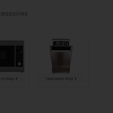
cessoires
ron Atag
Vaatwasser Atag