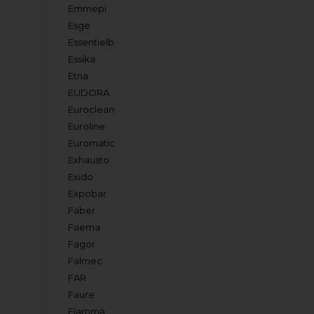
Emmepi
Esge
Essentielb
Essika
Etna
EUDORA
Euroclean
Euroline
Euromatic
Exhausto
Exido
Expobar
Faber
Faema
Fagor
Falmec
FAR
Faure
Fiamma