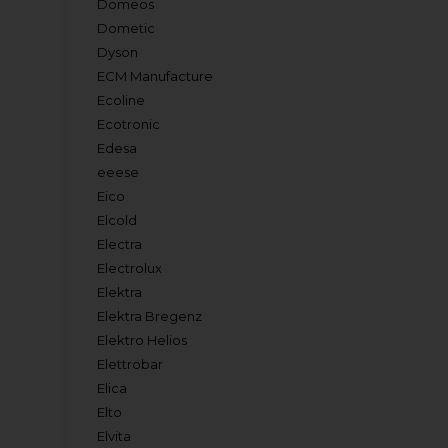
Domeos
Dometic
Dyson
ECM Manufacture
Ecoline
Ecotronic
Edesa
eeese
Eico
Elcold
Electra
Electrolux
Elektra
Elektra Bregenz
Elektro Helios
Elettrobar
Elica
Elto
Elvita