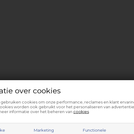
atie over cookies
l gebruiken cookies om onze performance, reclames en klant ervarin
ookies worden ook gebruikt voor het personaliseren van advertentie
meer informatie over het beheren van
cookies
.
jke
Marketing
Functionele