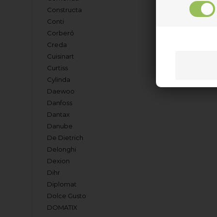
Constructa
Conti
Corberó
Creda
Cuisinart
Curtiss
Cylinda
Daewoo
Danfoss
Dantax
Danube
De Dietrich
Delonghi
Dexion
Dihr
Diplomat
Dolce Gusto
DOMATIX