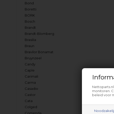
Bond
Boretti
BORK
Bosch
Brandt
Brandt-Blomberg
Brasilia
Braun
Bravilor Bonamat
Bruynzeel
Candy
Caple
Inform
Carimali
Carma
Nettoparts.n
Casadio
monitoren. C
Castor
beleid voor 
Cata
Colged
Noodzakeli
Comenda