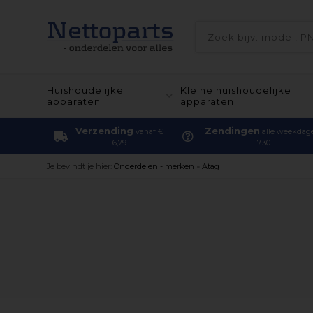
Huishoudelijke
Kleine huishoudelijke
apparaten
apparaten
Verzending
Zendingen
vanaf €
alle weekdag
6,79
17.30
Je bevindt je hier:
Onderdelen - merken
»
Atag