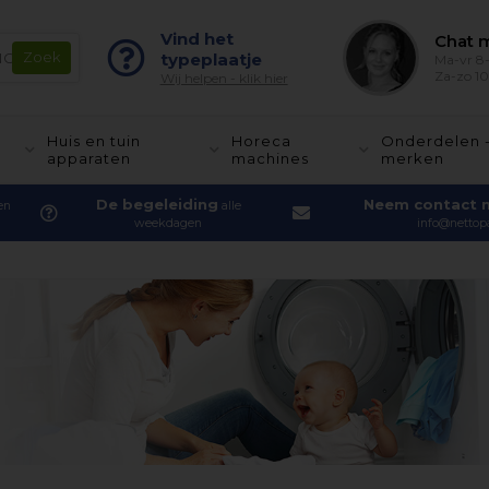
Vind het
Chat m
typeplaatje
Ma-vr 8-
Za-zo 10
Wij helpen - klik hier
Huis en tuin
Horeca
Onderdelen 
apparaten
machines
merken
De begeleiding
Neem contact 
en
alle
weekdagen
info@nettopa