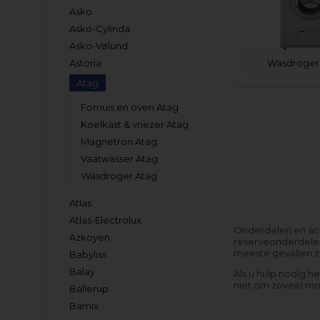
Asko
Asko-Cylinda
Asko-Vølund
Wasdroger
Astoria
Atag
Fornuis en oven Atag
Koelkast & vriezer Atag
Magnetron Atag
Vaatwasser Atag
Wasdroger Atag
Atlas
Atlas-Electrolux
Onderdelen en acc
Azkoyen
reserveonderdelen
meeste gevallen zo
Babyliss
Balay
Als u hulp nodig h
niet om zoveel mog
Ballerup
Bamix