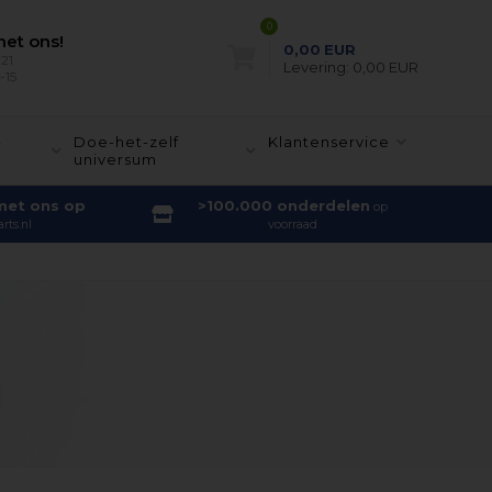
0
et ons!
0,00
EUR
21
Levering:
0,00 EUR
-15
-
Doe-het-zelf
Klantenservice
universum
met ons op
>100.000 onderdelen
op
rts.nl
voorraad