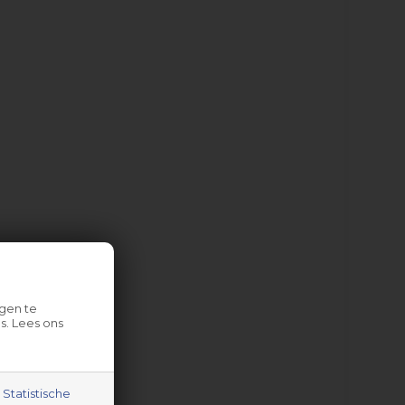
gen te
s. Lees ons
Statistische