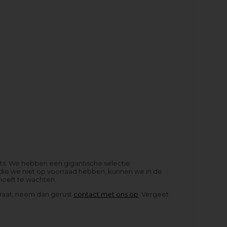
rts. We hebben een gigantische selectie
 die we niet op voorraad hebben, kunnen we in de
hoeft te wachten.
araat, neem dan gerust
contact met ons op
. Vergeet