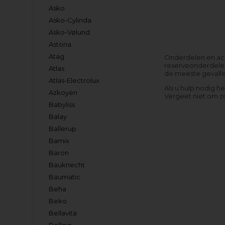
Asko
Asko-Cylinda
Asko-Vølund
Astoria
Atag
Onderdelen en acce
reserveonderdelen 
Atlas
de meeste gevallen
Atlas-Electrolux
Als u hulp nodig h
Azkoyen
Vergeet niet om z
Babyliss
Balay
Ballerup
Bamix
Baron
Bauknecht
Baumatic
Beha
Beko
Bellavita