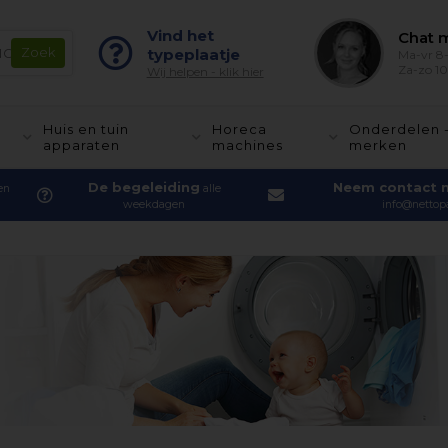
Vind het
Chat m
typeplaatje
Ma-vr 8-
Za-zo 10
Wij helpen - klik hier
Huis en tuin
Horeca
Onderdelen 
apparaten
machines
merken
De begeleiding
Neem contact 
en
alle
weekdagen
info@nettopa