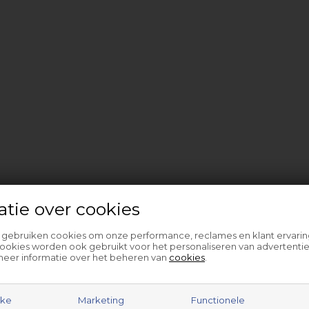
atie over cookies
l gebruiken cookies om onze performance, reclames en klant ervarin
ookies worden ook gebruikt voor het personaliseren van advertentie
meer informatie over het beheren van
cookies
.
jke
Marketing
Functionele