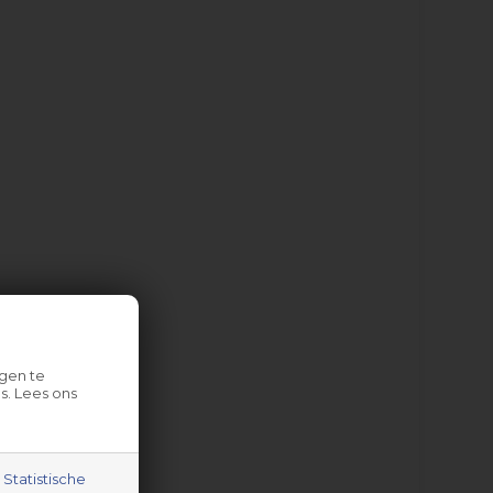
gen te
s. Lees ons
Statistische