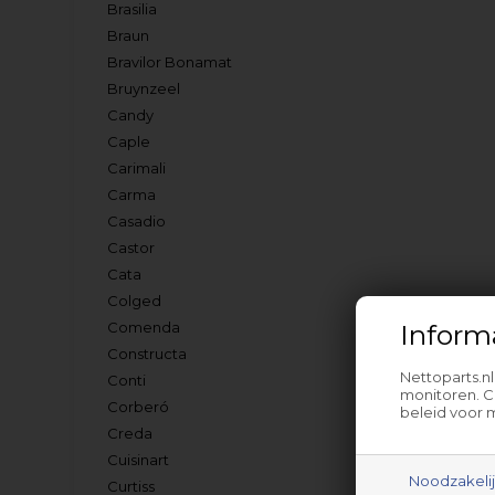
Brasilia
Braun
Bravilor Bonamat
Bruynzeel
Candy
Caple
Carimali
Carma
Casadio
Castor
Cata
Colged
Comenda
Inform
Constructa
Nettoparts.n
Conti
monitoren. C
Corberó
beleid voor 
Creda
Cuisinart
Noodzakeli
Curtiss