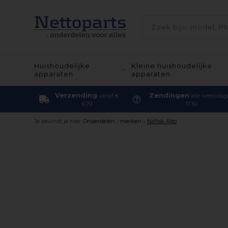
Huishoudelijke
Kleine huishoudelijke
apparaten
apparaten
Verzending
Zendingen
vanaf €
alle weekdag
6,79
17.30
Je bevindt je hier:
Onderdelen - merken
»
Nilfisk Alto