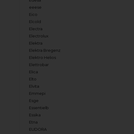
Edesa
eeese
Eico
Elcold
Electra
Electrolux
Elektra
Elektra Bregenz
Elektro Helios
Elettrobar
Elica
Elto
Elvita
Emmepi
Esge
Essentielb
Essika
Etna
EUDORA