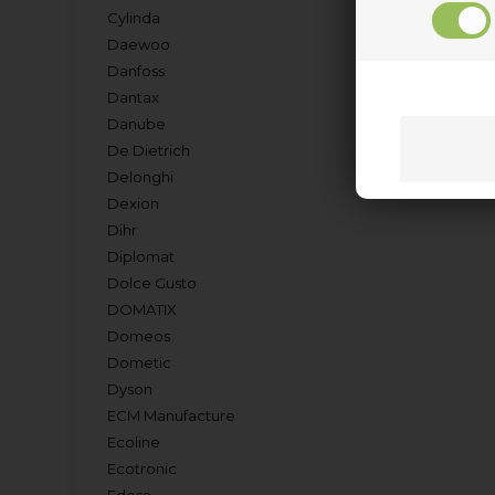
Cylinda
Daewoo
Danfoss
Dantax
Danube
De Dietrich
Delonghi
Dexion
Dihr
Diplomat
Dolce Gusto
DOMATIX
Domeos
Dometic
Dyson
ECM Manufacture
Ecoline
Ecotronic