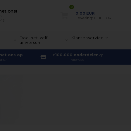
0
et ons!
0,00
EUR
21
Levering:
0,00 EUR
-15
-
Doe-het-zelf
Klantenservice
universum
met ons op
>100.000 onderdelen
op
rts.nl
voorraad