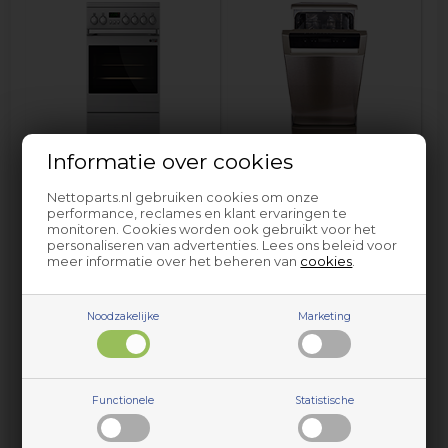
Informatie over cookies
Fornuis en oven
Bruynzeel
Vaatwasser Bruynzeel
Nettoparts.nl gebruiken cookies om onze
performance, reclames en klant ervaringen te
monitoren. Cookies worden ook gebruikt voor het
personaliseren van advertenties. Lees ons beleid voor
meer informatie over het beheren van
cookies
.
Noodzakelijke
Marketing
Onderdelen en accessoires voor huishoudelijke apparaten
Functionele
Statistische
van Bruynzeel vindt u bij Nettoparts. We hebben een
gigantische selectie reserveonderdelen voor vrijwel alle