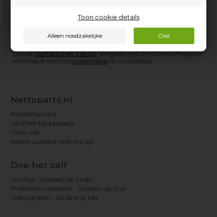
elektrische apparaten van Bruynzeel, en de onderdelen die
we niet op voorraad hebben, kunnen we in de meeste
gevallen zo snel aanschaffen dat u niet langer dan een paar
Toon cookie details
dagen op levering hoeft te wachten.
Als u hulp nodig heeft bij het vinden van het juiste
reserveonderdeel voor uw Bruynzeel-apparaat, neem dan
gerust
contact met ons op
. Vergeet niet om zoveel mogelijk
informatie van het
typeplaatje
te vermelden.
Nettoparts.nl
Klantenservice
Vind het typeplaatje
Over ons
Neem contact met ons op
Doe het zelf
Storing - Zoeken op code
Probleem oplossen - Zoeken op fout
Videogidsen - Zo doe je het