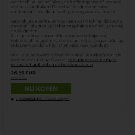
wasmachine, het strijkijzer, de koffiemachine of iets heel
anders te ontkalken. De ontkalker zit in een ruime
emmer van 1 kilo, dus u heeft genoeg voor vele malen.
Gebruik je de ontkalker voor een wasmachine, dan vult u
gewoon 1 dl ontkalker in het zeepbakje en draai u de was
op 60 graden.
Als u het ontkalkingsmiddel voor een strijkijzer of
koffiemachine gebruikt, dient u het ontkalkingsmiddel op
te lossen voordat u het in het waterreservoir doet.
NB! Houd er rekening mee dat ontkalken alleen nodig is
in gebieden met hard water.
Lees meer over de mate
van waterhardheid en de betekenis ervan
26,95
EUR
incl. BTW
Op voorraad (
Lev. 2-3 weekdagen.
).