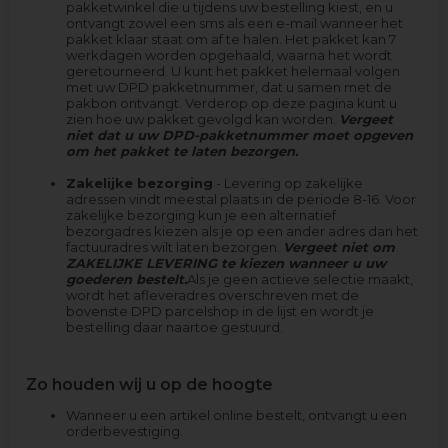
pakketwinkel die u tijdens uw bestelling kiest, en u
ontvangt zowel een sms als een e-mail wanneer het
pakket klaar staat om af te halen. Het pakket kan 7
werkdagen worden opgehaald, waarna het wordt
geretourneerd. U kunt het pakket helemaal volgen
met uw DPD pakketnummer, dat u samen met de
pakbon ontvangt. Verderop op deze pagina kunt u
zien hoe uw pakket gevolgd kan worden.
Vergeet
niet dat u uw DPD-pakketnummer moet opgeven
om het pakket te laten bezorgen.
Zakelijke bezorging
- Levering op zakelijke
adressen vindt meestal plaats in de periode 8-16. Voor
zakelijke bezorging kun je een alternatief
bezorgadres kiezen als je op een ander adres dan het
factuuradres wilt laten bezorgen.
Vergeet niet om
ZAKELIJKE LEVERING te kiezen wanneer u uw
goederen bestelt.
Als je geen actieve selectie maakt,
wordt het afleveradres overschreven met de
bovenste DPD parcelshop in de lijst en wordt je
bestelling daar naartoe gestuurd.
Zo houden wij u op de hoogte
Wanneer u een artikel online bestelt, ontvangt u een
orderbevestiging.