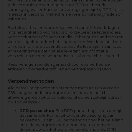
Voorraadartikelen worden doorgaans binnen 1-2 werkdagen
geleverd, mits op werkdagen voor 17.30 uur besteld. In
sommige gevallen kunnen er vertragingen zijn bij DPD - dit is
meestal in verband met extreme weersomstandigheden of
vakanties.
Bestelde artikelen worden geleverd vanaf 2-3 werkdagen
mits het artikel op voorraad is bij onze Deense leveranciers.
Voor backorders of goederen die uit het buitenland moeten
worden ingekocht, kan het langer duren. We doen ons best
om u te informeren over de verwachte levertijd, maar houd
er rekening mee dat niet alle leveranciers informatie
verstrekken over de voorraadstatus of verwachte levertijd.
Reserveringen worden gemaakt voor oververkochte
artikelen, voorraadverschillen en vertragingen bij DPD.
Verzendmethoden
Alle bestellingen worden verzonden met DPD en kosten €
7,89,- ongeacht de ordergrootte en -hoeveelheid bij
aflevering in een DPD parcelshop of op een zakelijk adres -
b.v. uw werkplek.
DPD parcelshop
Een DPD parcelshop is een bedrijf
dat samenwerkt met DPD voor de bezorging van
pakketten. Er zijn DPD parcelshops door het hele land
en in de overgrote meerderheid van steden en
dorpen. Uw pakket wordt verzonden naar de DPD-