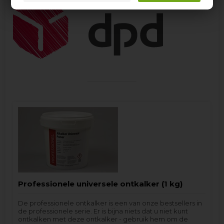
Professionele universele ontkalker (1 kg)
De professionele ontkalker is een van onze bestsellers in
de professionele serie. Er is bijna niets dat u niet kunt
ontkalken met deze ontkalker - gebruik hem om de