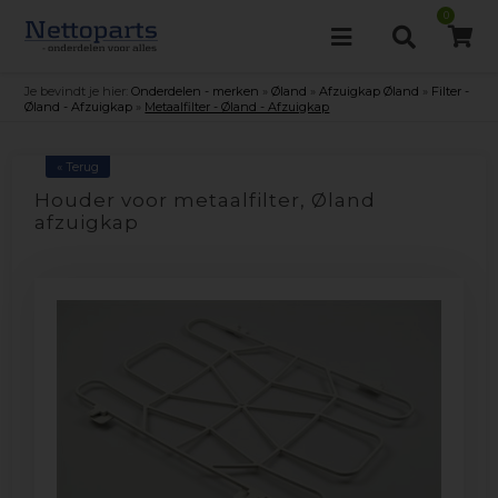
0
Je bevindt je hier:
Onderdelen - merken
»
Øland
»
Afzuigkap Øland
»
Filter -
Øland - Afzuigkap
»
Metaalfilter - Øland - Afzuigkap
« Terug
Houder voor metaalfilter, Øland
afzuigkap