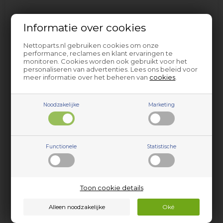
Informatie over cookies
Populaire verwante items
Nettoparts.nl gebruiken cookies om onze
performance, reclames en klant ervaringen te
monitoren. Cookies worden ook gebruikt voor het
personaliseren van advertenties. Lees ons beleid voor
meer informatie over het beheren van
cookies
.
Noodzakelijke
Marketing
Metaalfilter, Øland
Kap voor metaalfilter, Øland
Functionele
Statistische
afzuigkap - 360 mm x 250
afzuigkap - 378 mm x 381
mm
mm
84,95
EUR
172,95
EUR
Toon cookie details