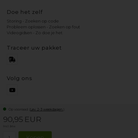
Doe het zelf
Storing - Zoeken op code
Probleem oplossen - Zoeken op fout
Videogidsen - Zo doe je het
Traceer uw pakket
Volg ons
Op voorraad (
Lev. 2-3 weekdagen.
).
90,95
EUR
Incl. btw