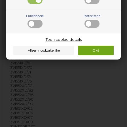
3VF341ND/01
3VF541XD/01
3VF541XD/55
Functionele
Statistische
3VF541XD/71
3VH343ND/74
3VH343ND/82
3VH343ND/93
3VI351BD/01
Toon cookie details
3VI351BD/70
3VI351BD/71
3VI351ND/01
3VI351ND/70
3VI351ND/71
3VI551XD/01
3VI551XD/70
3VI551XD/71
3VI551XD/74
3VI551XD/75
3VI552XD/01
3VI552XD/82
3VI552XD/86
3VI552XD/90
3VI552XD/93
3VI951XD/02
3VI951XD/06
3VI951XD/07
3VI951XD/08
3VK300BC/01