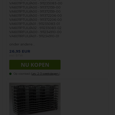
VA6011PTUU/A00 - 911235083-00
VA6011PTUU/A00 - 911372159-00
VA6011PTUU/A00 - 911372159-00
VA6011PTUU/A00 - 911372206-00
VA6011PTUU/A00 - 911372206-00
VA6011PTUU/A01 - 911235083-01
VA6011PTUU/A02 - 911235083-02
VA6011RFUU/A00 - 911234910-00
VA6011RFUU/A01 - 911234910-01
onder andere…
26,95
EUR
incl. BTW
Op voorraad (
Lev. 2-3 weekdagen.
).