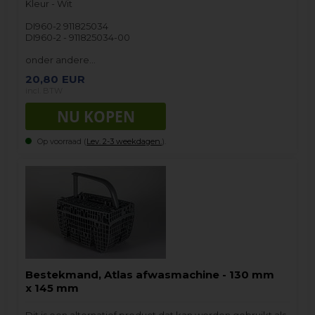
Kleur - Wit
DI960-2 911825034
DI960-2 - 911825034-00
onder andere…
20,80
EUR
incl. BTW
Op voorraad (
Lev. 2-3 weekdagen.
).
Bestekmand, Atlas afwasmachine - 130 mm
x 145 mm
Dit is een alternatief product dat kan worden gebruikt als