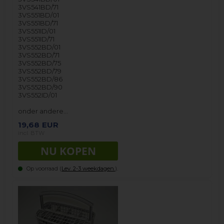
3VS541BD/71
3VS551BD/01
3VS551BD/71
3VS551ID/01
3VS551ID/71
3VS552BD/01
3VS552BD/71
3VS552BD/75
3VS552BD/79
3VS552BD/86
3VS552BD/90
3VS552ID/01
onder andere…
19,68
EUR
incl. BTW
Op voorraad (
Lev. 2-3 weekdagen.
).