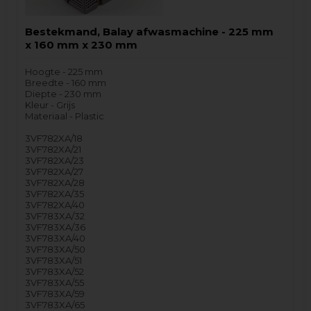
Bestekmand, Balay afwasmachine - 225 mm
x 160 mm x 230 mm
Hoogte - 225 mm
Breedte - 160 mm
Diepte - 230 mm
Kleur - Grijs
Materiaal - Plastic
3VF782XA/18
3VF782XA/21
3VF782XA/23
3VF782XA/27
3VF782XA/28
3VF782XA/35
3VF782XA/40
3VF783XA/32
3VF783XA/36
3VF783XA/40
3VF783XA/50
3VF783XA/51
3VF783XA/52
3VF783XA/55
3VF783XA/59
3VF783XA/65