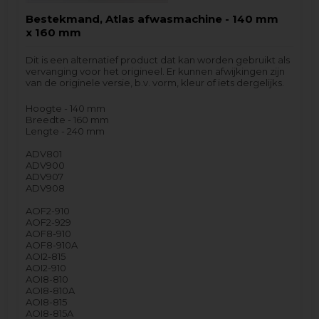
Bestekmand, Atlas afwasmachine - 140 mm
x 160 mm
Dit is een alternatief product dat kan worden gebruikt als
vervanging voor het origineel. Er kunnen afwijkingen zijn
van de originele versie, b.v. vorm, kleur of iets dergelijks.
Hoogte - 140 mm
Breedte - 160 mm
Lengte - 240 mm
ADV801
ADV900
ADV907
ADV908
AOF2-910
AOF2-929
AOF8-910
AOF8-910A
AOI2-815
AOI2-910
AOI8-810
AOI8-810A
AOI8-815
AOI8-815A