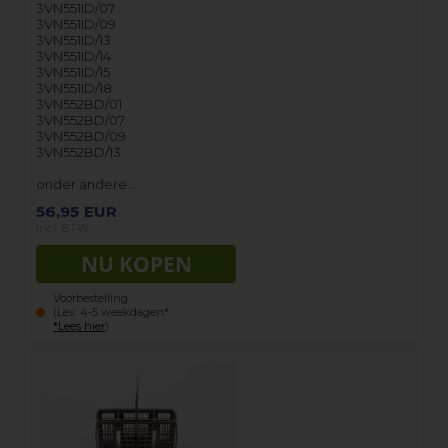
3VN551ID/07
3VN551ID/09
3VN551ID/13
3VN551ID/14
3VN551ID/15
3VN551ID/18
3VN552BD/01
3VN552BD/07
3VN552BD/09
3VN552BD/13
onder andere…
56,95
EUR
incl. BTW
Voorbestelling
(Lev. 4-5 weekdagen*
*Lees hier
)