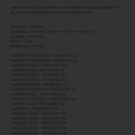
Het product past alleen op modellen met produkt/PNC
nr. zoals aangegeven na het koppelteken.
Hoogte - 245 mm
Breedte - 139 mm (64 mm - 11 mm - 64 mm)
Diepte - 246 mm
Kleur - Grijs
Materiaal - Plastic
VA5113MT 737100/02 - 911436410-02
VA5113MT 737100/03 - 911436410-03
VA5113MT/A00 - 911436410-00
VA5113MT/A01 - 911436410-01
VA55312BT/A01 - 911384124-01
VA55312BT/A02 - 911384124-02
VA55312BT/A03 - 911384124-03
VA6113HT 737112/03 - 911434696-03
VA6113HT/A02 - 911434696-02
VA6115HT 737113/04 - 911434786-00
VA6115HT/A02 - 911434697-02
VA63211LT - 911435307-01
VA63211LT/A03 - 911435307-03
VA63211LT/A04 - 911435307-04
VA63211LT/A05 - 911435307-05
VA63211LT/A06 - 911435307-06
VA63211LT/A09 - 911435307-09