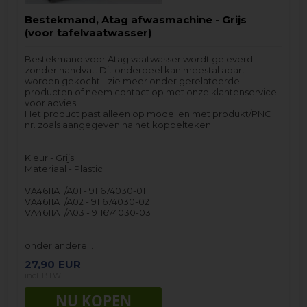
Bestekmand, Atag afwasmachine - Grijs
(voor tafelvaatwasser)
Bestekmand voor Atag vaatwasser wordt geleverd
zonder handvat. Dit onderdeel kan meestal apart
worden gekocht - zie meer onder gerelateerde
producten of neem contact op met onze klantenservice
voor advies.
Het product past alleen op modellen met produkt/PNC
nr. zoals aangegeven na het koppelteken.
Kleur - Grijs
Materiaal - Plastic
VA4611AT/A01 - 911674030-01
VA4611AT/A02 - 911674030-02
VA4611AT/A03 - 911674030-03
onder andere…
27,90
EUR
incl. BTW