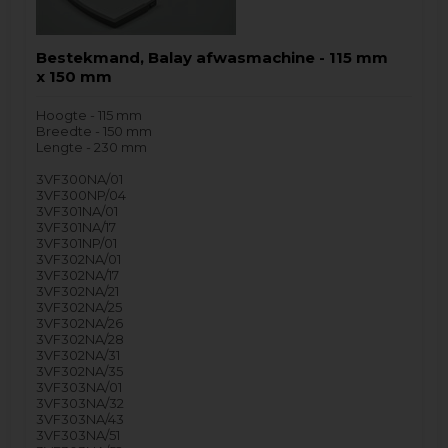
Bestekmand, Balay afwasmachine - 115 mm
x 150 mm
Hoogte - 115 mm
Breedte - 150 mm
Lengte - 230 mm
3VF300NA/01
3VF300NP/04
3VF301NA/01
3VF301NA/17
3VF301NP/01
3VF302NA/01
3VF302NA/17
3VF302NA/21
3VF302NA/25
3VF302NA/26
3VF302NA/28
3VF302NA/31
3VF302NA/35
3VF303NA/01
3VF303NA/32
3VF303NA/43
3VF303NA/51