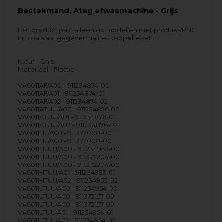
Bestekmand, Atag afwasmachine - Grijs
Het product past alleen op modellen met produkt/PNC
nr. zoals aangegeven na het koppelteken.
Kleur - Grijs
Materiaal - Plastic
VA6011AF/A00 - 911234874-00
VA6011AF/A01 - 911234874-01
VA6011AF/A02 - 911234874-02
VA6011ATUU/A00 - 911234876-00
VA6011ATUU/A01 - 911234876-01
VA6011ATUU/A02 - 911234876-02
VA6011HT/A00 - 911372000-00
VA6011HT/A00 - 911372000-00
VA6011HTUU/A00 - 911234953-00
VA6011HTUU/A00 - 911372204-00
VA6011HTUU/A00 - 911372204-00
VA6011HTUU/A01 - 911234953-01
VA6011HTUU/A02 - 911234953-02
VA6011LTUU/A00 - 911234954-00
VA6011LTUU/A00 - 911372157-00
VA6011LTUU/A00 - 911372157-00
VA6011LTUU/A01 - 911234954-01
VA6011LTUU/A02 - 911234954-02