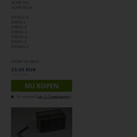
AOI8-910
AOI8-910A
DF940-3
DI810-2
DI820-2
DI830-3
DI830-4
DI930-2
DS940-2
onder andere…
33,95
EUR
incl. BTW
Op voorraad (
Lev. 2-3 weekdagen.
).