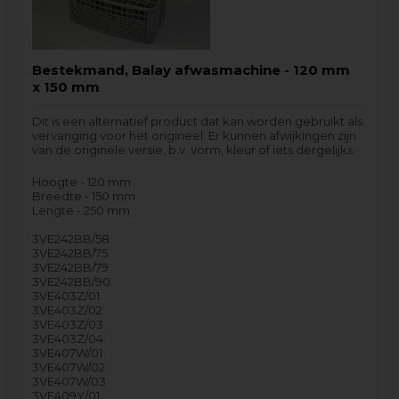
Bestekmand, Balay afwasmachine - 120 mm
x 150 mm
Dit is een alternatief product dat kan worden gebruikt als
vervanging voor het origineel. Er kunnen afwijkingen zijn
van de originele versie, b.v. vorm, kleur of iets dergelijks.
Hoogte - 120 mm
Breedte - 150 mm
Lengte - 250 mm
3VE242BB/58
3VE242BB/75
3VE242BB/79
3VE242BB/90
3VE403Z/01
3VE403Z/02
3VE403Z/03
3VE403Z/04
3VE407W/01
3VE407W/02
3VE407W/03
3VE409Y/01