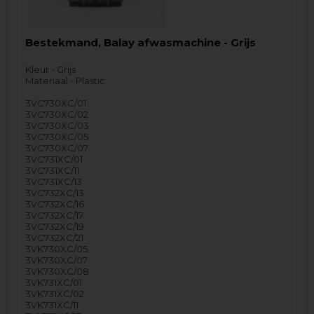
Bestekmand, Balay afwasmachine - Grijs
Kleur - Grijs
Materiaal - Plastic
3VC730XC/01
3VC730XC/02
3VC730XC/03
3VC730XC/05
3VC730XC/07
3VC731XC/01
3VC731XC/11
3VC731XC/13
3VC732XC/13
3VC732XC/16
3VC732XC/17
3VC732XC/19
3VC732XC/21
3VK730XC/05
3VK730XC/07
3VK730XC/08
3VK731XC/01
3VK731XC/02
3VK731XC/11