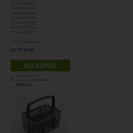
3VE742BB/99
3VF330NP/04
3VF341ND/55
3VF341ND/65
3VF341ND/70
3VF341ND/75
3VF341ND/76
onder andere…
19,72
EUR
incl. BTW
Voorbestelling
(Lev. 4-5 weekdagen*
*Lees hier
)