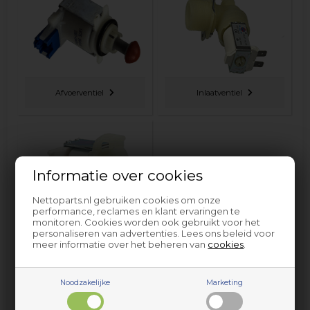
Afvoerventiel
Inlaatventiel
Informatie over cookies
Nettoparts.nl gebruiken cookies om onze
performance, reclames en klant ervaringen te
monitoren. Cookies worden ook gebruikt voor het
personaliseren van advertenties. Lees ons beleid voor
Regenereerventiel
meer informatie over het beheren van
cookies
.
Noodzakelijke
Marketing