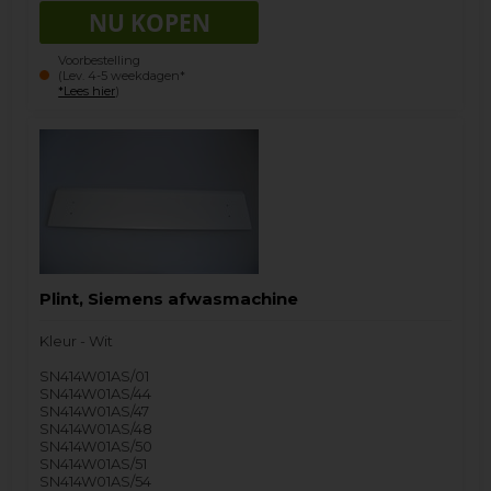
Voorbestelling
(Lev. 4-5 weekdagen*
*Lees hier
)
Plint, Siemens afwasmachine
Kleur - Wit
SN414W01AS/01
SN414W01AS/44
SN414W01AS/47
SN414W01AS/48
SN414W01AS/50
SN414W01AS/51
SN414W01AS/54