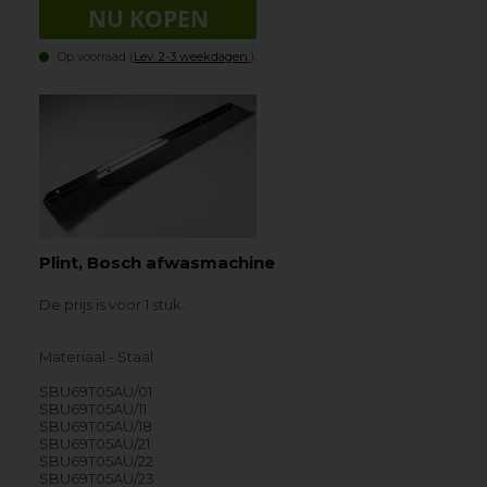
Op voorraad (
Lev. 2-3 weekdagen.
).
Plint, Bosch afwasmachine
De prijs is voor 1 stuk.
Materiaal - Staal
SBU69T05AU/01
SBU69T05AU/11
SBU69T05AU/18
SBU69T05AU/21
SBU69T05AU/22
SBU69T05AU/23