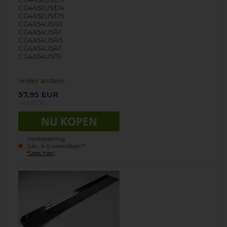
CG4A52U5/D4
CG4A52U5/D5
CG4A54U5/01
CG4A54U5/41
CG4A54U5/45
CG4A54U5/47
CG4A54U5/51
onder andere…
57,95
EUR
incl. BTW
Voorbestelling
(Lev. 4-5 weekdagen*
*Lees hier
)