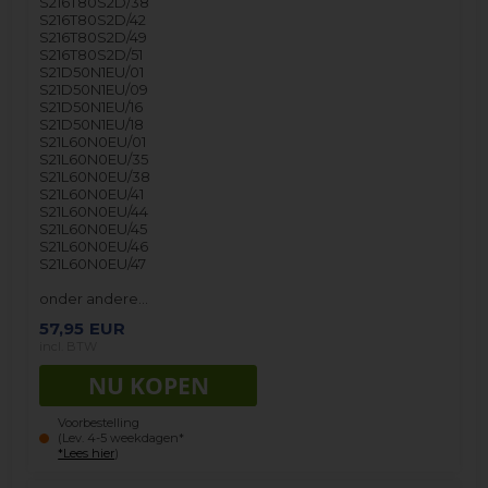
S216T80S2D/38
S216T80S2D/42
S216T80S2D/49
S216T80S2D/51
S21D50N1EU/01
S21D50N1EU/09
S21D50N1EU/16
S21D50N1EU/18
S21L60N0EU/01
S21L60N0EU/35
S21L60N0EU/38
S21L60N0EU/41
S21L60N0EU/44
S21L60N0EU/45
S21L60N0EU/46
S21L60N0EU/47
onder andere…
57,95
EUR
incl. BTW
Voorbestelling
(Lev. 4-5 weekdagen*
*Lees hier
)