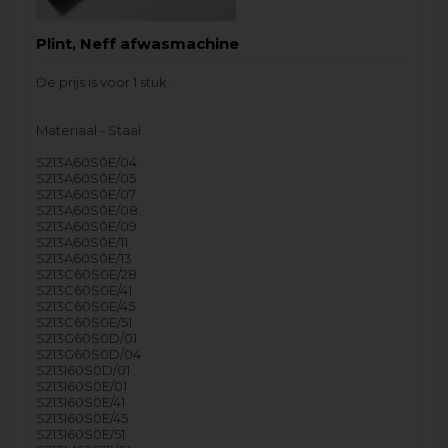
Plint, Neff afwasmachine
De prijs is voor 1 stuk.
Materiaal - Staal
S213A60S0E/04
S213A60S0E/05
S213A60S0E/07
S213A60S0E/08
S213A60S0E/09
S213A60S0E/11
S213A60S0E/13
S213C60S0E/28
S213C60S0E/41
S213C60S0E/45
S213C60S0E/51
S213G60S0D/01
S213G60S0D/04
S213I60S0D/01
S213I60S0E/01
S213I60S0E/41
S213I60S0E/45
S213I60S0E/51