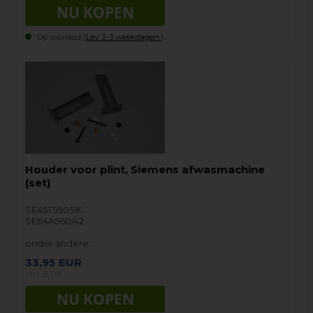
Op voorraad (
Lev. 2-3 weekdagen.
).
Houder voor plint, Siemens afwasmachine
(set)
SE45T590SK
SE64A560/42
onder andere…
33,95
EUR
incl. BTW