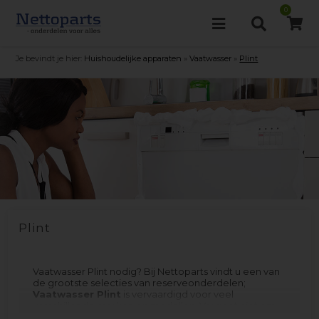
0
Je bevindt je hier:
Huishoudelijke apparaten
»
Vaatwasser
»
Plint
Plint
Vaatwasser Plint nodig? Bij Nettoparts vindt u een van
de grootste selecties van reserveonderdelen;
Vaatwasser Plint
is vervaardigd voor veel
verschillende merken en modellen. Vergeet niet om
het filtermenu te gebruiken om te filteren op jouw