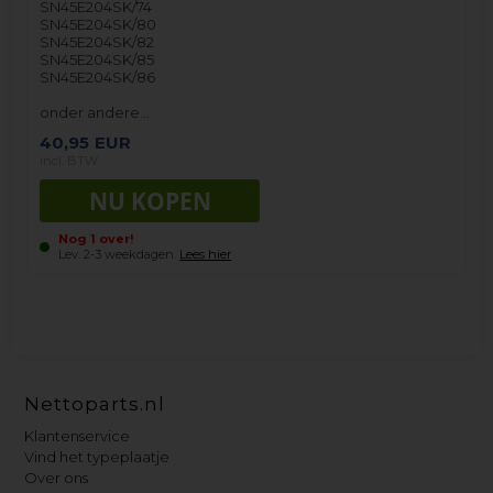
SN45E204SK/74
SN45E204SK/80
SN45E204SK/82
SN45E204SK/85
SN45E204SK/86
onder andere…
40,95
EUR
incl. BTW
Nog 1 over!
Lev. 2-3 weekdagen.
Lees hier
Nettoparts.nl
Klantenservice
Vind het typeplaatje
Over ons