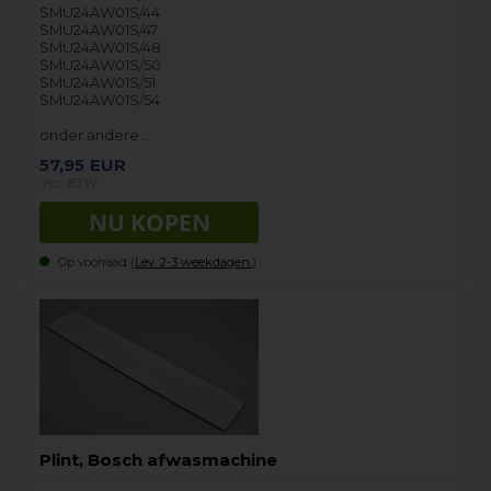
SMU24AW01S/44
SMU24AW01S/47
SMU24AW01S/48
SMU24AW01S/50
SMU24AW01S/51
SMU24AW01S/54
onder andere…
57,95
EUR
incl. BTW
Op voorraad (
Lev. 2-3 weekdagen.
).
Plint, Bosch afwasmachine