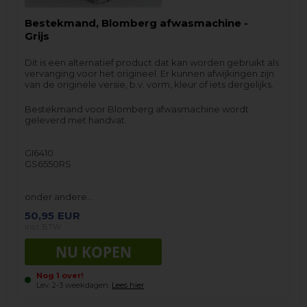
Bestekmand, Blomberg afwasmachine -
Grijs
Dit is een alternatief product dat kan worden gebruikt als
vervanging voor het origineel. Er kunnen afwijkingen zijn
van de originele versie, b.v. vorm, kleur of iets dergelijks.
Bestekmand voor Blomberg afwasmachine wordt
geleverd met handvat.
GI6410
GS6550RS
onder andere…
50,95
EUR
incl. BTW
Nog 1 over!
Lev. 2-3 weekdagen.
Lees hier