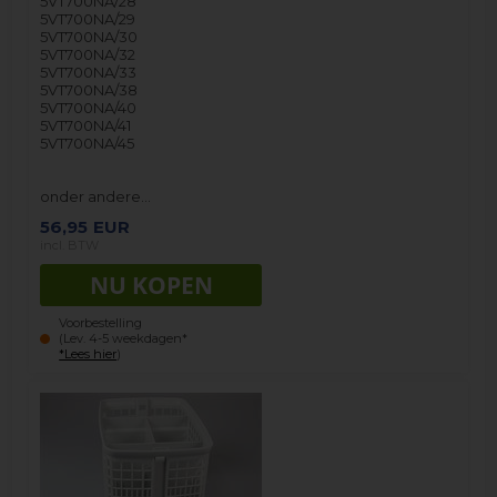
5VT700NA/28
5VT700NA/29
5VT700NA/30
5VT700NA/32
5VT700NA/33
5VT700NA/38
5VT700NA/40
5VT700NA/41
5VT700NA/45
onder andere…
56,95
EUR
incl. BTW
Voorbestelling
(Lev. 4-5 weekdagen*
*Lees hier
)