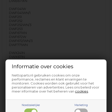
DWB671XN
DWF041W
DWF041WN/1
DWF251
DWF252
DWF252WN/3
DWF253
DWF671XN
DWF672W
DWF672/WN/3
DWF771WN
DWX241N
DWX671N
DWX671N1
Informatie over cookies
GI6410
GI6500RS
Nettoparts.nl gebruiken cookies om onze
GI6520-1
performance, reclames en klant ervaringen te
monitoren. Cookies worden ook gebruikt voor het
GS6550RS/04
personaliseren van advertenties. Lees ons beleid voor
meer informatie over het beheren van
cookies
.
VE210
VE220XE1
onder andere…
Noodzakelijke
Marketing
66,95
EUR