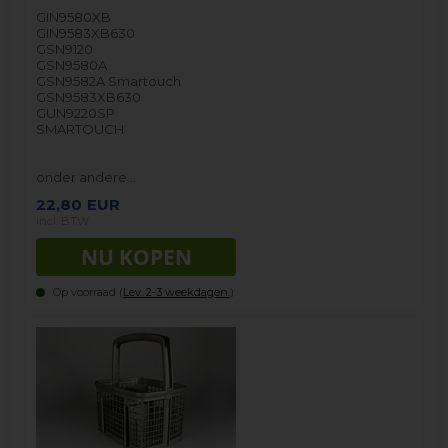
GIN9580XB
GIN9583XB630
GSN9120
GSN9580A
GSN9582A Smartouch
GSN9583XB630
GUN9220SP
SMARTOUCH
onder andere…
22,80
EUR
incl. BTW
Op voorraad (
Lev. 2-3 weekdagen.
).