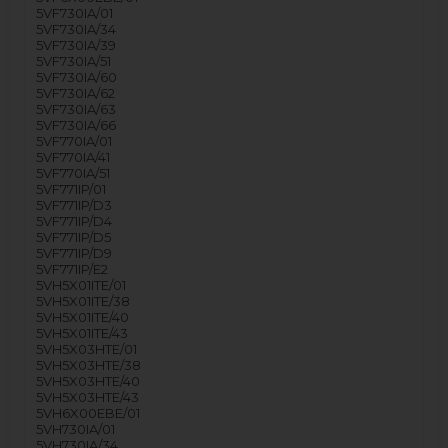
5VF730IA/01
5VF730IA/34
5VF730IA/39
5VF730IA/51
5VF730IA/60
5VF730IA/62
5VF730IA/63
5VF730IA/66
5VF770IA/01
5VF770IA/41
5VF770IA/51
5VF771IP/01
5VF771IP/D3
5VF771IP/D4
5VF771IP/D5
5VF771IP/D9
5VF771IP/E2
5VH5X01ITE/01
5VH5X01ITE/38
5VH5X01ITE/40
5VH5X01ITE/43
5VH5X03HTE/01
5VH5X03HTE/38
5VH5X03HTE/40
5VH5X03HTE/43
5VH6X00EBE/01
5VH730IA/01
5VH730IA/34