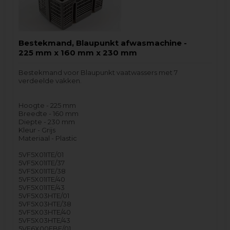
Bestekmand, Blaupunkt afwasmachine -
225 mm x 160 mm x 230 mm
Bestekmand voor Blaupunkt vaatwassers met 7
verdeelde vakken.
Hoogte - 225 mm
Breedte - 160 mm
Diepte - 230 mm
Kleur - Grijs
Materiaal - Plastic
5VF5X01ITE/01
5VF5X01ITE/37
5VF5X01ITE/38
5VF5X01ITE/40
5VF5X01ITE/43
5VF5X03HTE/01
5VF5X03HTE/38
5VF5X03HTE/40
5VF5X03HTE/43
5VF6X00EBE/01