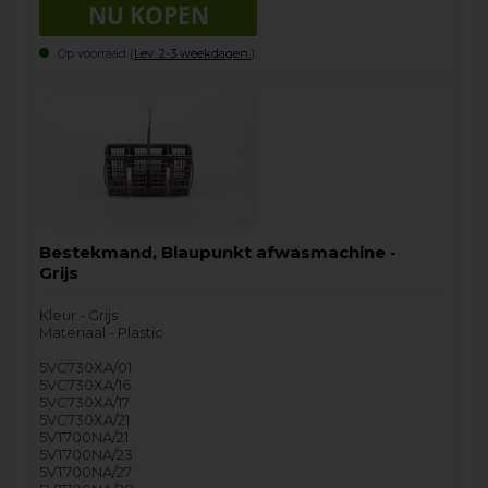
Op voorraad (
Lev. 2-3 weekdagen.
).
Bestekmand, Blaupunkt afwasmachine -
Grijs
Kleur - Grijs
Materiaal - Plastic
5VC730XA/01
5VC730XA/16
5VC730XA/17
5VC730XA/21
5VT700NA/21
5VT700NA/23
5VT700NA/27