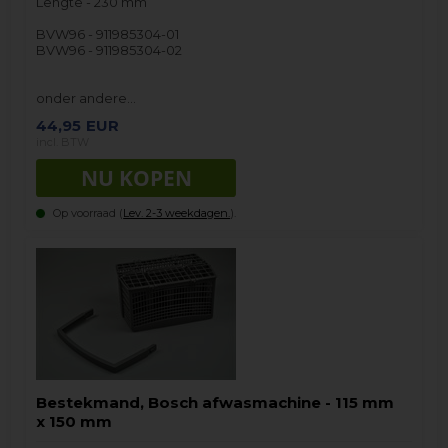
Lengte - 230 mm
BVW96 - 911985304-01
BVW96 - 911985304-02
onder andere…
44,95
EUR
incl. BTW
Op voorraad (
Lev. 2-3 weekdagen.
).
Bestekmand, Bosch afwasmachine - 115 mm
x 150 mm