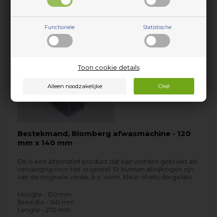
incl. BTW
Functionele
Statistische
Op voorraad (
Lev. 2-3 weekdagen.
).
Toon cookie details
Bestekmand, Blomberg afwasmachine - 120
mm x 140 mm
Dit is een alternatief product dat kan worden gebruikt als
vervanging voor het origineel. Er kunnen afwijkingen zijn
van de originele versie, b.v. vorm, kleur of iets dergelijks.
Hoogte - 120 mm
Breedte - 140 mm
Lengte - 270 mm