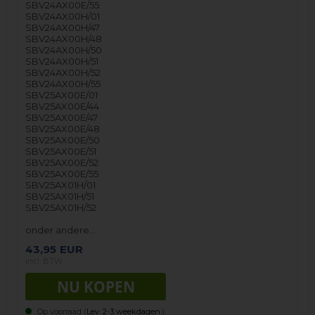
SBV24AX00E/55
SBV24AX00H/01
SBV24AX00H/47
SBV24AX00H/48
SBV24AX00H/50
SBV24AX00H/51
SBV24AX00H/52
SBV24AX00H/55
SBV25AX00E/01
SBV25AX00E/44
SBV25AX00E/47
SBV25AX00E/48
SBV25AX00E/50
SBV25AX00E/51
SBV25AX00E/52
SBV25AX00E/55
SBV25AX01H/01
SBV25AX01H/51
SBV25AX01H/52
onder andere…
43,95
EUR
incl. BTW
Op voorraad (
Lev. 2-3 weekdagen.
).