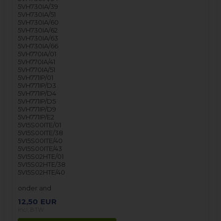
5VH730IA/39
5VH730IA/51
5VH730IA/60
5VH730IA/62
5VH730IA/63
5VH730IA/66
5VH770IA/01
5VH770IA/41
5VH770IA/51
5VH771IP/01
5VH771IP/D3
5VH771IP/D4
5VH771IP/D5
5VH771IP/D9
5VH771IP/E2
5VI5S00ITE/01
5VI5S00ITE/38
5VI5S00ITE/40
5VI5S00ITE/43
5VI5S02HTE/01
5VI5S02HTE/38
5VI5S02HTE/40
onder and
12,50
EUR
incl. BTW