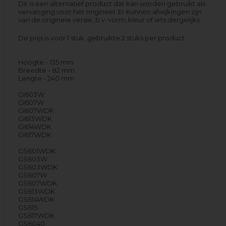
Dit is een alternatief product dat kan worden gebruikt als
vervanging voor het origineel. Er kunnen afwijkingen zijn
van de originele versie, b.v. vorm, kleur of iets dergelijks.
De prijs is voor 1 stuk, gebruikte 2 stuks per product.
Hoogte - 135 mm
Breedte - 82 mm
Lengte - 240 mm
GI603W
GI607W
GI607WDK
GI613WDK
GI614WDK
GI617WDK
GS601WDK
GS603W
GS603WDK
GS607W
GS607WDK
GS613WDK
GS614WDK
GS615
GS617WDK
GS6040