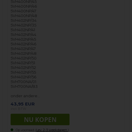
5VH400NP/45
5VH400NP/46
5VH400NP/47
5VH400NP/48
5VH402NP/34
5VH402NP/35
5VH402NP/41
5VH402NP/44
5VH402NP/45
5VH402NP/46
5VH402NP/47
5VH402NP/48
5VH402NP/50
5VH402NP/51
5VH402NP/52
5VH402NP/55
5VH402NP/56
5VH700NA/01
5VH700NA/B3
onder andere…
43,95
EUR
incl. BTW
Op voorraad (
Lev. 2-3 weekdagen.
).