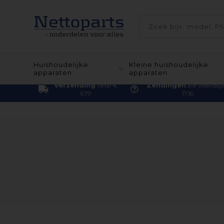
Huishoudelijke
Kleine huishoudelijke
apparaten
apparaten
Verzending
Zendingen
vanaf €
alle weekdag
6,79
17.30