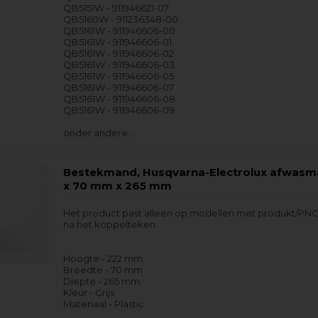
QB5151W - 911946621-07
QB5160W - 911236348-00
QB5161W - 911946606-00
QB5161W - 911946606-01
QB5161W - 911946606-02
QB5161W - 911946606-03
QB5161W - 911946606-05
QB5161W - 911946606-07
QB5161W - 911946606-08
QB5161W - 911946606-09
onder andere…
Bestekmand, Husqvarna-Electrolux afwasm
x 70 mm x 265 mm
Het product past alleen op modellen met produkt/PNC
na het koppelteken.
Hoogte - 222 mm
Breedte - 70 mm
Diepte - 265 mm
Kleur - Grijs
Materiaal - Plastic