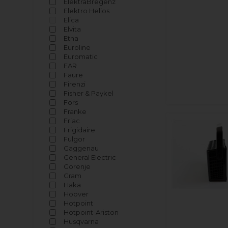
ElektraBregenz
Elektro Helios
Elica
Elvita
Etna
Euroline
Euromatic
FAR
Faure
Firenzi
Fisher & Paykel
Fors
Franke
Friac
Frigidaire
Fulgor
Gaggenau
General Electric
Gorenje
Gram
Haka
Hoover
Hotpoint
Hotpoint-Ariston
Husqvarna