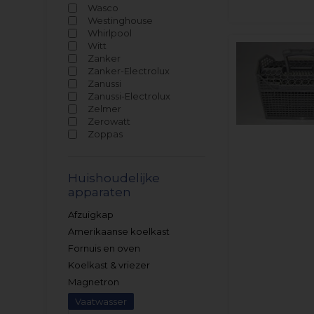
Wasco
Westinghouse
Whirlpool
Witt
Zanker
Zanker-Electrolux
Zanussi
Zanussi-Electrolux
Zelmer
Zerowatt
Zoppas
Huishoudelijke
apparaten
Afzuigkap
Amerikaanse koelkast
Fornuis en oven
Koelkast & vriezer
Magnetron
Vaatwasser