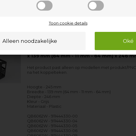
QB4262X - 911084006-02
QB4262X - 911084006-04
QB950 - 911645011-00
QB950 - 911645011-01
Toon cookie details
QB950 - 911645207-00
onder andere…
Bestekmand, Husqvarna-Electrolux afwasm
x 139 mm (64 mm - 11 mm - 64 mm) x 246 
Het product past alleen op modellen met produkt/PNC
na het koppelteken.
Hoogte - 245 mm
Breedte - 139 mm (64 mm - 11 mm - 64 mm)
Diepte - 246 mm
Kleur - Grijs
Materiaal - Plastic
QB6062W - 911444330-00
QB6062W - 911444330-04
QB6062W - 911444330-05
QB6062W - 911444330-06
QB6062W - 911444330-09