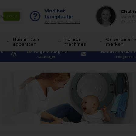
Vind het
Chat m
typeplaatje
Ma-vr 8-
Za-zo 10
Wij helpen - klik hier
Huis en tuin
Horeca
Onderdelen 
apparaten
machines
merken
De begeleiding
Neem contact 
en
alle
weekdagen
info@nettopa