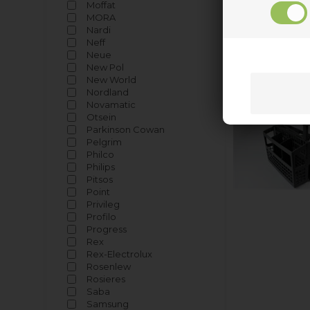
Moffat
MORA
Nardi
Neff
Neue
New Pol
New World
Nordland
Novamatic
Otsein
Parkinson Cowan
Pelgrim
Philco
Philips
Pitsos
Point
Privileg
Profilo
Progress
Rex
Rex-Electrolux
Rosenlew
Rosieres
Saba
Samsung