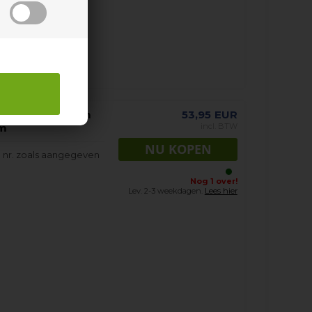
achine - 245 mm
53,95
EUR
mm
incl. BTW
 nr. zoals aangegeven
Nog 1 over!
Lev. 2-3 weekdagen.
Lees hier