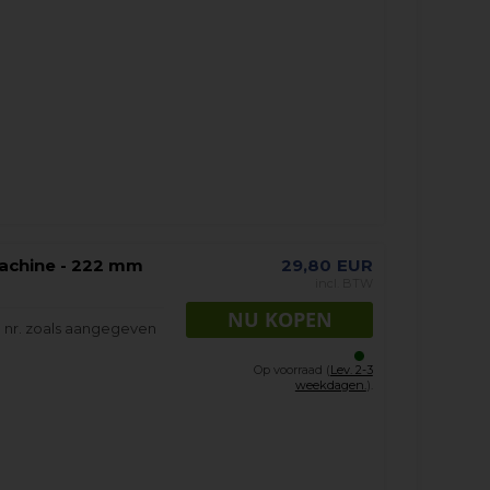
achine - 222 mm
29,80
EUR
incl. BTW
 nr. zoals aangegeven
Op voorraad (
Lev. 2-3
weekdagen.
).