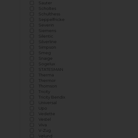
Sauter
Scholtes
Schulthess
Seppelfricke
Severin
Siemens
Silentic
Silverline
Simpson
Smeg
Snaige
Sogelux
STATESMAN
Therma
Thermor
Thomson
Tricity
Tricity Bendix
Universal
Upo
Vedette
Vestel
Viva
V-Zug
Vølund