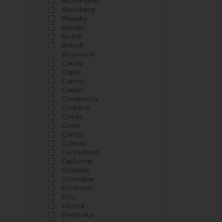
BLAUPUNKT
Blomberg
Bluesky
Boretti
Bosch
Brandt
Bruynzeel
Candy
Caple
Carma
Castor
Constructa
Corberó
Creda
Crolls
Curtiss
Cylinda
De Dietrich
Diplomat
Dometic
Domoline
Ecotronic
Eico
Electra
Electrolux