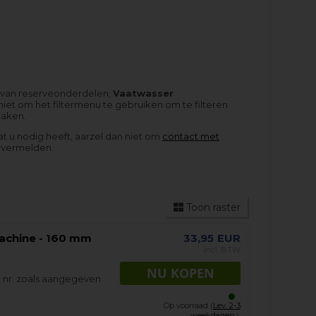
s van reserveonderdelen;
Vaatwasser
iet om het filtermenu te gebruiken om te filteren
maken.
at u nodig heeft, aarzel dan niet om
contact met
 vermelden.
Toon raster
achine - 160 mm
33,95
EUR
incl. BTW
 nr. zoals aangegeven
Op voorraad (
Lev. 2-3
weekdagen.
).