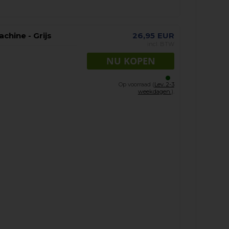
hine - Grijs
26,95
EUR
incl. BTW
Op voorraad (
Lev. 2-3
weekdagen.
).