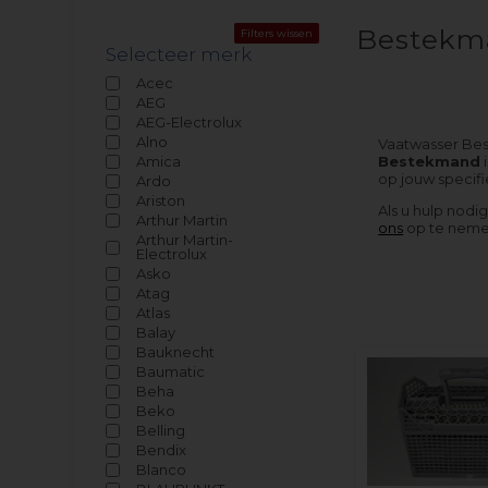
Bestekm
Filters wissen
Selecteer merk
Acec
AEG
AEG-Electrolux
Alno
Vaatwasser Bes
Amica
Bestekmand
i
op jouw specif
Ardo
Ariston
Als u hulp nodi
Arthur Martin
ons
op te nemen
Arthur Martin-
Electrolux
Asko
Atag
Atlas
Balay
Bauknecht
Baumatic
Beha
Beko
Belling
Bendix
Blanco