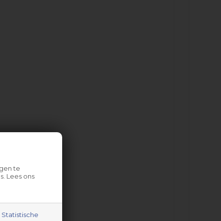
gen te
s. Lees ons
Statistische