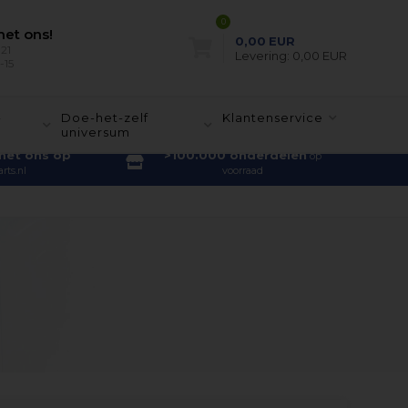
0
et ons!
0,00
EUR
21
Levering:
0,00 EUR
-15
-
Doe-het-zelf
Klantenservice
universum
met ons op
>100.000 onderdelen
op
rts.nl
voorraad