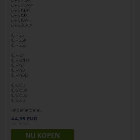
DPG015IX
DPG015WH
DPG15BK
DPG15IX
DPG15WH
DPG36AIX
IDF125
IDF125K
IDF125S
IDP127
IDP127NX
IDP147
IDP148
IDP148D
IDS105
IDS105K
IDS105S
IDS573
onder andere…
44,95
EUR
incl. BTW