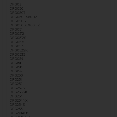
DFG03
DFG050
DFG0507
DFG050EX60HZ
DFG050S
DFG050SEX60HZ
DFG051
DFG0512
DFG0512S
DFG0515
DFG051S
DFG052SK
DFG0535
DFG054
DFG151
DFG151S
DFG154
DFG250
DFG251
DFG252
DFG252S
DFG253SK
DFG254
DFG254NX
DFG254S
DFG255
DFG261AUS