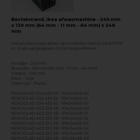
Bestekmand, Ikea afwasmachine - 245 mm
x 139 mm (64 mm - 11 mm - 64 mm) x 246
mm
Het product past alleen op modellen met produkt/PNC
nr. zoals aangegeven na het koppelteken.
Hoogte - 245 mm
Breedte - 139 mm (64 mm - 11 mm - 64 mm)
Diepte - 246 mm
Kleur - Grijs
Materiaal - Plastic
RENODLAD 204.439.02 - 911434604-00
RENODLAD 204.439.02 - 911434604-01
RENODLAD 304.432.42 - 911434606-00
RENODLAD 403.520.38 - 911434436-00
RENODLAD 403.520.38 - 911434436-01
RENODLAD 403.520.38 - 911434436-02
RENODLAD 403.520.38 - 911434436-03
RENODLAD 403.520.38 - 911434436-04
RENODLAD 403.520.38 - 911434436-05
RENODLAD 403.520.38 - 911434436-06