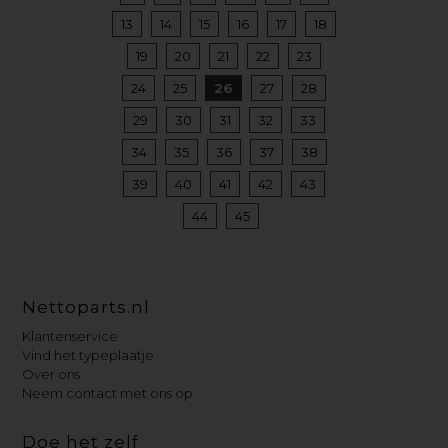
13
14
15
16
17
18
19
20
21
22
23
24
25
26
27
28
29
30
31
32
33
34
35
36
37
38
39
40
41
42
43
44
45
Nettoparts.nl
Klantenservice
Vind het typeplaatje
Over ons
Neem contact met ons op
Doe het zelf