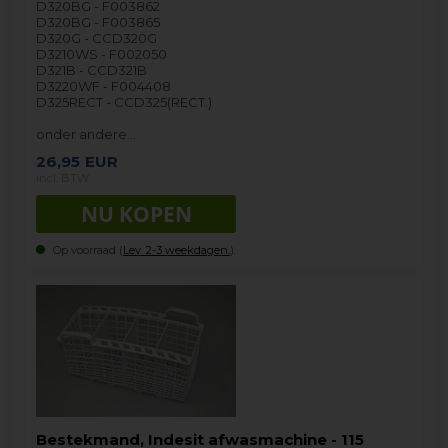
D320BG - F003862
D320BG - F003865
D320G - CCD320G
D3210WS - F002050
D321B - CCD321B
D3220WF - F004408
D325RECT - CCD325(RECT.)
onder andere…
26,95
EUR
incl. BTW
Op voorraad (
Lev. 2-3 weekdagen.
).
Bestekmand, Indesit afwasmachine - 115