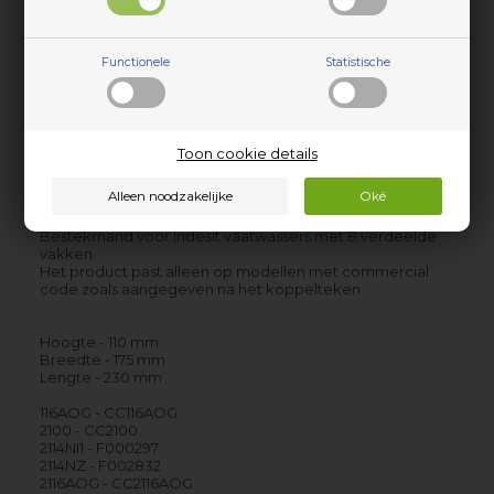
Functionele
Statistische
Bestekmand, Indesit afwasmachine - 110
mm x 175 mm
Toon cookie details
Dit is een alternatief product dat kan worden gebruikt als
vervanging voor het origineel. Er kunnen afwijkingen zijn
van de originele versie, b.v. vorm, kleur of iets dergelijks.
Bestekmand voor Indesit vaatwassers met 8 verdeelde
vakken.
Het product past alleen op modellen met commercial
code zoals aangegeven na het koppelteken.
Hoogte - 110 mm
Breedte - 175 mm
Lengte - 230 mm
116AOG - CC116AOG
2100 - CC2100
2114NI1 - F000297
2114NZ - F002832
2116AOG - CC2116AOG