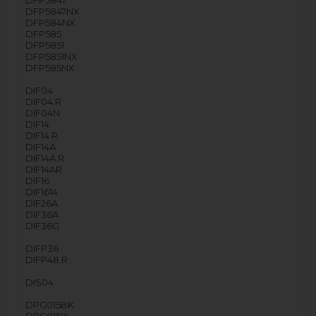
DFP5847
DFP5847NX
DFP584NX
DFP585
DFP5851
DFP5851NX
DFP585NX
DIF04
DIF04.R
DIF04N
DIF14
DIF14.R
DIF14A
DIF14A.R
DIF14AR
DIF16
DIF1614
DIF26A
DIF36A
DIF36G
DIFP36
DIFP48.R
DIS04
DPG015BK