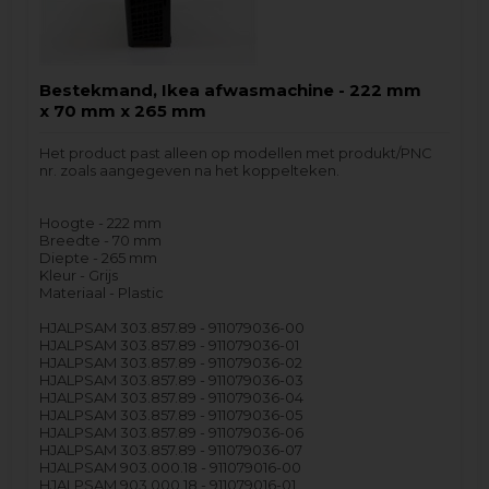
Bestekmand, Ikea afwasmachine - 222 mm
x 70 mm x 265 mm
Het product past alleen op modellen met produkt/PNC
nr. zoals aangegeven na het koppelteken.
Hoogte - 222 mm
Breedte - 70 mm
Diepte - 265 mm
Kleur - Grijs
Materiaal - Plastic
HJALPSAM 303.857.89 - 911079036-00
HJALPSAM 303.857.89 - 911079036-01
HJALPSAM 303.857.89 - 911079036-02
HJALPSAM 303.857.89 - 911079036-03
HJALPSAM 303.857.89 - 911079036-04
HJALPSAM 303.857.89 - 911079036-05
HJALPSAM 303.857.89 - 911079036-06
HJALPSAM 303.857.89 - 911079036-07
HJALPSAM 903.000.18 - 911079016-00
HJALPSAM 903.000.18 - 911079016-01