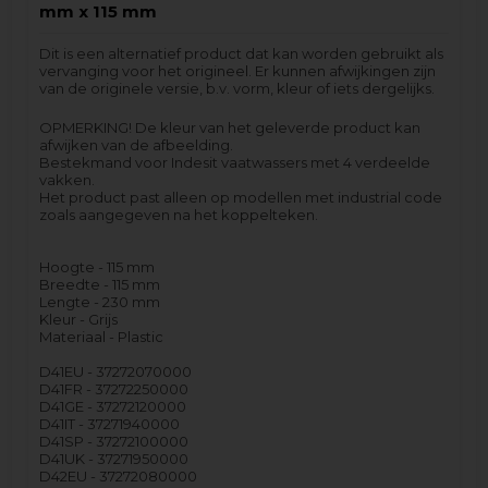
mm x 115 mm
Dit is een alternatief product dat kan worden gebruikt als
vervanging voor het origineel. Er kunnen afwijkingen zijn
van de originele versie, b.v. vorm, kleur of iets dergelijks.
OPMERKING! De kleur van het geleverde product kan
afwijken van de afbeelding.
Bestekmand voor Indesit vaatwassers met 4 verdeelde
vakken.
Het product past alleen op modellen met industrial code
zoals aangegeven na het koppelteken.
Hoogte - 115 mm
Breedte - 115 mm
Lengte - 230 mm
Kleur - Grijs
Materiaal - Plastic
D41EU - 37272070000
D41FR - 37272250000
D41GE - 37272120000
D41IT - 37271940000
D41SP - 37272100000
D41UK - 37271950000
D42EU - 37272080000