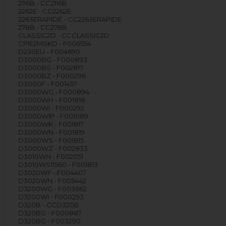
2116B - CC2116B
2262E - CC2262E
2263ERAPIDE - CC2263ERAPIDE
278B - CC278B
CLASSIC2D - CCCLASSIC2D
CPIE2MSKD - F006554
D230EU - F004690
D3000BG - F000893
D3000BS - F002817
D3000BZ - F000296
D3000F - F001457
D3000WG - F000894
D3000WH - F001818
D3000WI - F000292
D3000WIP - F001089
D3000WK - F001817
D3000WN - F001819
D3000WS - F001815
D3000WZ - F002833
D3010WN - F002051
D3010WS11560 - F001813
D3020WF - F004407
D3020WN - F005442
D3200WG - F003662
D3200WI - F000293
D320B - CCD320B
D320BG - F000887
D320BG - F003290