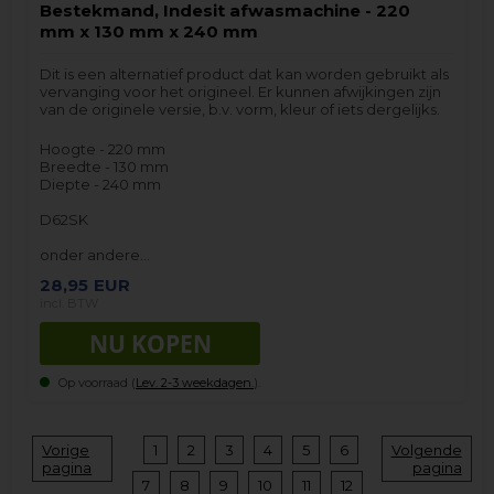
Bestekmand, Indesit afwasmachine - 220
mm x 130 mm x 240 mm
Dit is een alternatief product dat kan worden gebruikt als
vervanging voor het origineel. Er kunnen afwijkingen zijn
van de originele versie, b.v. vorm, kleur of iets dergelijks.
Hoogte - 220 mm
Breedte - 130 mm
Diepte - 240 mm
D62SK
onder andere…
28,95
EUR
incl. BTW
Op voorraad (
Lev. 2-3 weekdagen.
).
Vorige
1
2
3
4
5
6
Volgende
pagina
pagina
7
8
9
10
11
12