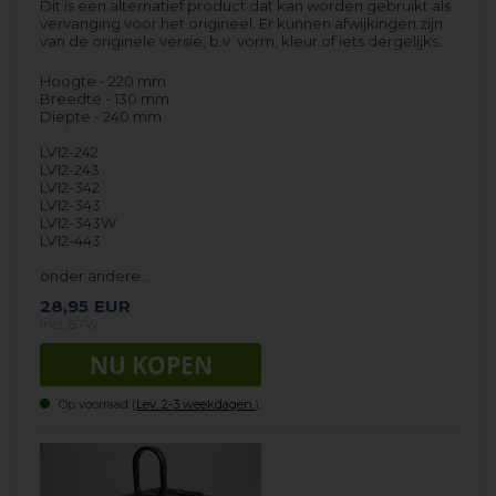
Dit is een alternatief product dat kan worden gebruikt als
vervanging voor het origineel. Er kunnen afwijkingen zijn
van de originele versie, b.v. vorm, kleur of iets dergelijks.
Hoogte - 220 mm
Breedte - 130 mm
Diepte - 240 mm
LV12-242
LV12-243
LV12-342
LV12-343
LV12-343W
LV12-443
onder andere…
28,95
EUR
incl. BTW
Op voorraad (
Lev. 2-3 weekdagen.
).