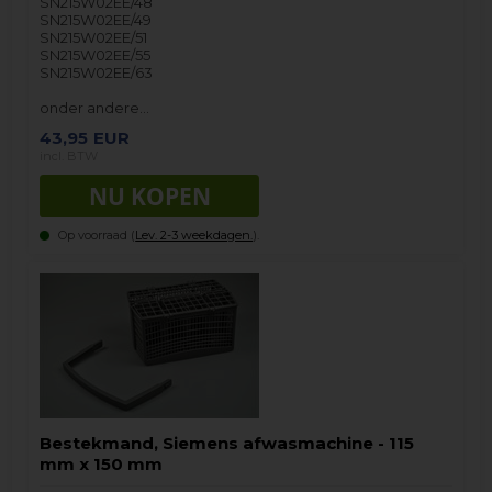
SN215W02EE/48
SN215W02EE/49
SN215W02EE/51
SN215W02EE/55
SN215W02EE/63
onder andere…
43,95
EUR
incl. BTW
Op voorraad (
Lev. 2-3 weekdagen.
).
Bestekmand, Siemens afwasmachine - 115
mm x 150 mm