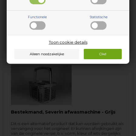
GS6514W - 911234283-01
GS6530EL-1 - 911234743-00
Functionele
Statistische
onder andere…
26,95
EUR
incl. BTW
Toon cookie details
Op voorraad (
Lev. 2-3 weekdagen.
).
Bestekmand, Severin afwasmachine - Grijs
Dit is een alternatief product dat kan worden gebruikt als
vervanging voor het origineel. Er kunnen afwijkingen zijn
van de originele versie, b.v. vorm, kleur of iets dergelijks.