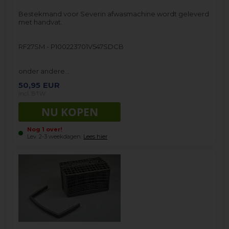
Bestekmand voor Severin afwasmachine wordt geleverd
met handvat.
RF27SM - P100223701V547SDCB
onder andere…
50,95
EUR
incl. BTW
Nog 1 over!
Lev. 2-3 weekdagen.
Lees hier