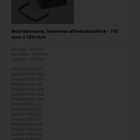
Bestekmand, Siemens afwasmachine - 115
mm x 150 mm
Hoogte - 115 mm
Breedte - 150 mm
Lengte - 230 mm
SN54D501EU/01
SN54E500EU/04
SN54E500EU/17
SN54E500EU/21
SN54E500EU/25
SN54E500EU/28
SN54E500EU/29
SN54E501EU/01
SN54E501EU/17
SN54E501EU/21
SN54E501EU/25
SN54E501EU/28
SN54E501EU/29
SN54E501EU/30
SN54E501EU/32