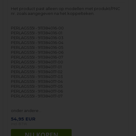
Het product past alleen op modellen met produkt/PNC
nr. zoals aangegeven na het koppelteken.
PERLAGS55I - 911384016-00
PERLAGS55I - 911384016-01
PERLAGS55I - 911384016-03
PERLAGS55I - 911384016-04
PERLAGS55I - 911384016-05
PERLAGS55I - 911384016-06
PERLAGS55I - 911384016-07
PERLAGS55I - 911384017-00
PERLAGS55I - 911384017-01
PERLAGS55I - 911384017-02
PERLAGS55I - 911384017-03
PERLAGS55I - 911384017-04
PERLAGS55I - 911384017-05
PERLAGS55I - 911384017-06
PERLAGS55I - 911384017-07
onder andere…
54,95
EUR
incl. BTW