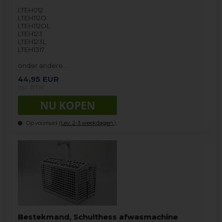
LTEH012
LTEH112O
LTEH112OL
LTEH123
LTEH123L
LTEH1317
onder andere…
44,95
EUR
incl. BTW
Op voorraad (
Lev. 2-3 weekdagen.
).
Bestekmand, Schulthess afwasmachine