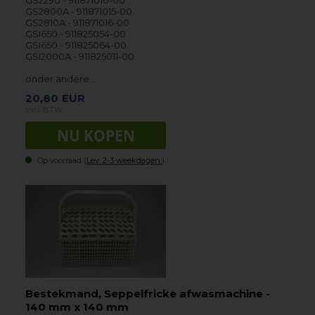
GS2290 - 911871010-00
GS2800A - 911871015-00
GS2810A - 911871016-00
GSI650 - 911825054-00
GSI650 - 911825064-00
GSI2000A - 911825011-00
onder andere…
20,80
EUR
incl. BTW
Op voorraad (
Lev. 2-3 weekdagen.
).
Bestekmand, Seppelfricke afwasmachine -
140 mm x 140 mm