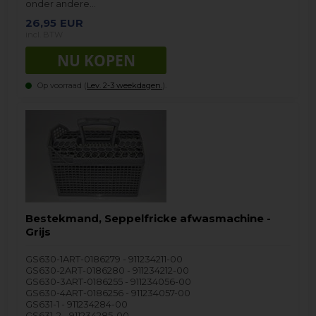
onder andere…
26,95
EUR
incl. BTW
Op voorraad (
Lev. 2-3 weekdagen.
).
Bestekmand, Seppelfricke afwasmachine -
Grijs
GS630-1ART-0186279 - 911234211-00
GS630-2ART-0186280 - 911234212-00
GS630-3ART-0186255 - 911234056-00
GS630-4ART-0186256 - 911234057-00
GS631-1 - 911234284-00
GS631-2 - 911234285-00