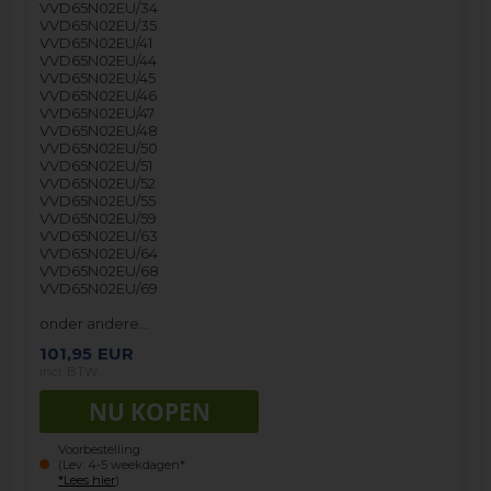
VVD65N02EU/34
VVD65N02EU/35
VVD65N02EU/41
VVD65N02EU/44
VVD65N02EU/45
VVD65N02EU/46
VVD65N02EU/47
VVD65N02EU/48
VVD65N02EU/50
VVD65N02EU/51
VVD65N02EU/52
VVD65N02EU/55
VVD65N02EU/59
VVD65N02EU/63
VVD65N02EU/64
VVD65N02EU/68
VVD65N02EU/69
onder andere…
101,95
EUR
incl. BTW
Voorbestelling
(Lev. 4-5 weekdagen*
*Lees hier
)