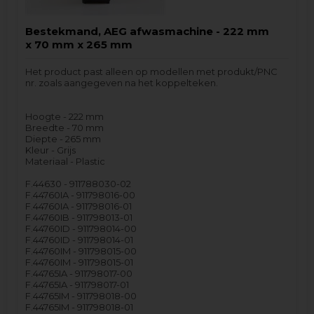
Bestekmand, AEG afwasmachine - 222 mm
x 70 mm x 265 mm
Het product past alleen op modellen met produkt/PNC
nr. zoals aangegeven na het koppelteken.
Hoogte - 222 mm
Breedte - 70 mm
Diepte - 265 mm
Kleur - Grijs
Materiaal - Plastic
F.44630 - 911788030-02
F.44760IA - 911798016-00
F.44760IA - 911798016-01
F.44760IB - 911798013-01
F.44760ID - 911798014-00
F.44760ID - 911798014-01
F.44760IM - 911798015-00
F.44760IM - 911798015-01
F.44765IA - 911798017-00
F.44765IA - 911798017-01
F.44765IM - 911798018-00
F.44765IM - 911798018-01