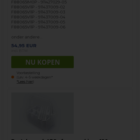
F88065IM0P - 911427029-05
F88065VI1P - 911437009-02
F88065VI1P - 911437009-03
F88065VI1P - 911437009-04
F88065VI1P - 911437009-05
F88065VI1P - 911437009-06
onder andere…
54,95
EUR
incl. BTW
Voorbestelling
(Lev. 4-5 weekdagen*
*Lees hier
)