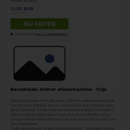
onder andere…
12,50
EUR
incl. BTW
Op voorraad (
Lev. 2-3 weekdagen.
).
Besteklade, Zelmer afwasmachine - Grijs
De besteklade met rails voor Zelmer vaatwassers biedt
ruimte voor bestek van 14 couverts en extra plaats voor
groot bestek, keukengerei en kleine bakjes. De lade is
eenvoudig te gebruiken met een uitschuifbare rail en
voegt een derde laadzone toe aan het korfsysteem van
de vaatwasser.
Ook verkrijgbaar in een andere versie - zie meer onder