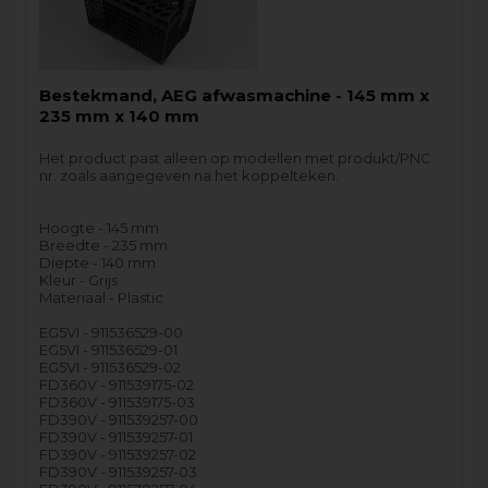
Bestekmand, AEG afwasmachine - 145 mm x
235 mm x 140 mm
Het product past alleen op modellen met produkt/PNC
nr. zoals aangegeven na het koppelteken.
Hoogte - 145 mm
Breedte - 235 mm
Diepte - 140 mm
Kleur - Grijs
Materiaal - Plastic
EG5VI - 911536529-00
EG5VI - 911536529-01
EG5VI - 911536529-02
FD360V - 911539175-02
FD360V - 911539175-03
FD390V - 911539257-00
FD390V - 911539257-01
FD390V - 911539257-02
FD390V - 911539257-03