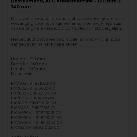
Bestekmand, AEG afwasmachine - 120 mm x
140 mm
Dit is een alternatief product dat kan worden gebruikt als
vervanging voor het origineel. Er kunnen afwijkingen zijn
van de originele versie, b.v. vorm, kleur of iets dergelijks.
Het product past alleen op modellen met PNC nr. zoals
aangegeven na het koppelteken.
Hoogte - 120 mm
Breedte - 140 mm
Lengte - 240 mm
Kleur - Wit
FAV403 - 911831502-00
FAV602 - 911813029-00
FAV603 - 911832507-00
FAV805 - 911814026-00
FAV806 - 911833012-00
FAV2403 - 911831516-01
FAV4050VI - 911825061-00
FAV5050VI - 911825052-00
FAV5050VI - 911825053-00
FAVG300 - 911831002-00
onder andere…