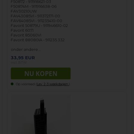
F50872 - 911916621-03
F50874M - 911916638-06
FAV30210UW
FAV43085VI - 911372171-00
FAV64085VI - 911235410-00
Favorit 50879U - 911946610-02
Favorit 6071
Favorit 85060VI
Favorit 88080IA - 911235 332
onder andere…
33,95
EUR
incl. BTW
Op voorraad (
Lev. 2-3 weekdagen.
).