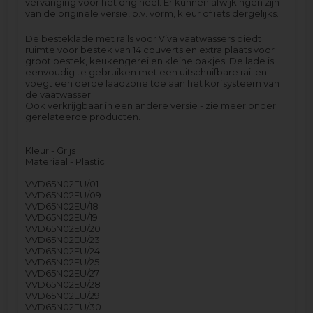
vervanging voor het origineel. Er kunnen afwijkingen zijn
van de originele versie, b.v. vorm, kleur of iets dergelijks.
De besteklade met rails voor Viva vaatwassers biedt
ruimte voor bestek van 14 couverts en extra plaats voor
groot bestek, keukengerei en kleine bakjes. De lade is
eenvoudig te gebruiken met een uitschuifbare rail en
voegt een derde laadzone toe aan het korfsysteem van
de vaatwasser.
Ook verkrijgbaar in een andere versie - zie meer onder
gerelateerde producten.
Kleur - Grijs
Materiaal - Plastic
VVD65N02EU/01
VVD65N02EU/09
VVD65N02EU/18
VVD65N02EU/19
VVD65N02EU/20
VVD65N02EU/23
VVD65N02EU/24
VVD65N02EU/25
VVD65N02EU/27
VVD65N02EU/28
VVD65N02EU/29
VVD65N02EU/30