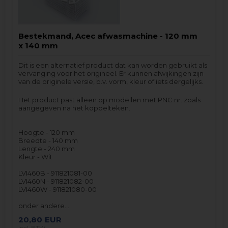
Bestekmand, Acec afwasmachine - 120 mm
x 140 mm
Dit is een alternatief product dat kan worden gebruikt als
vervanging voor het origineel. Er kunnen afwijkingen zijn
van de originele versie, b.v. vorm, kleur of iets dergelijks.
Het product past alleen op modellen met PNC nr. zoals
aangegeven na het koppelteken.
Hoogte - 120 mm
Breedte - 140 mm
Lengte - 240 mm
Kleur - Wit
LVI460B - 911821081-00
LVI460N - 911821082-00
LVI460W - 911821080-00
onder andere…
20,80
EUR
incl. BTW