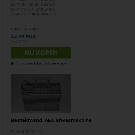
LVI470N - 911841083-00
LVI470W - 911841081-00
LVI470X - 911841084-00
onder andere…
44,95
EUR
incl. BTW
Op voorraad (
Lev. 2-3 weekdagen.
).
Bestekmand, AEG afwasmachine
Favorit 6081 U W