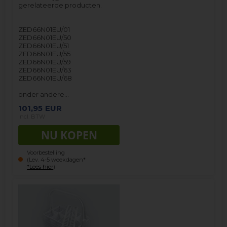
gerelateerde producten.
ZED66N01EU/01
ZED66N01EU/50
ZED66N01EU/51
ZED66N01EU/55
ZED66N01EU/59
ZED66N01EU/63
ZED66N01EU/68
onder andere…
101,95
EUR
incl. BTW
Voorbestelling
(Lev. 4-5 weekdagen*
*Lees hier
)