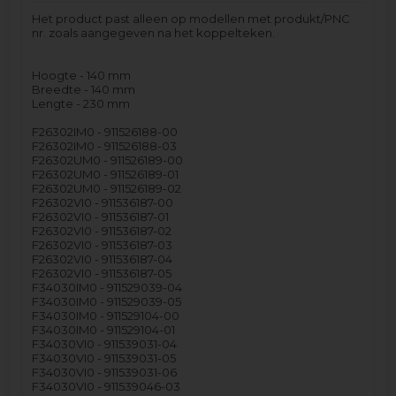
Het product past alleen op modellen met produkt/PNC
nr. zoals aangegeven na het koppelteken.
Hoogte - 140 mm
Breedte - 140 mm
Lengte - 230 mm
F26302IM0 - 911526188-00
F26302IM0 - 911526188-03
F26302UM0 - 911526189-00
F26302UM0 - 911526189-01
F26302UM0 - 911526189-02
F26302VI0 - 911536187-00
F26302VI0 - 911536187-01
F26302VI0 - 911536187-02
F26302VI0 - 911536187-03
F26302VI0 - 911536187-04
F26302VI0 - 911536187-05
F34030IM0 - 911529039-04
F34030IM0 - 911529039-05
F34030IM0 - 911529104-00
F34030IM0 - 911529104-01
F34030VI0 - 911539031-04
F34030VI0 - 911539031-05
F34030VI0 - 911539031-06
F34030VI0 - 911539046-03