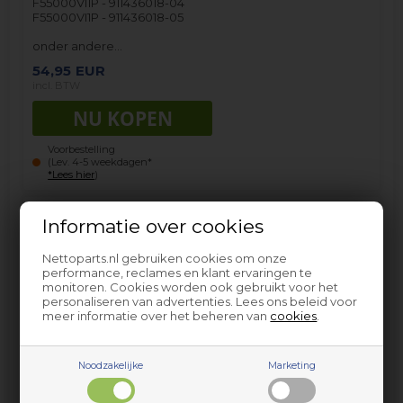
F55000VI1P - 911436018-04
F55000VI1P - 911436018-05
onder andere…
54,95
EUR
incl. BTW
Voorbestelling
(Lev. 4-5 weekdagen*
*Lees hier
)
Informatie over cookies
Nettoparts.nl gebruiken cookies om onze
performance, reclames en klant ervaringen te
monitoren. Cookies worden ook gebruikt voor het
personaliseren van advertenties. Lees ons beleid voor
meer informatie over het beheren van
cookies
.
Bestekmand, AEG afwasmachine
Noodzakelijke
Marketing
Het product past alleen op modellen met produkt/PNC
nr. zoals aangegeven na het koppelteken.