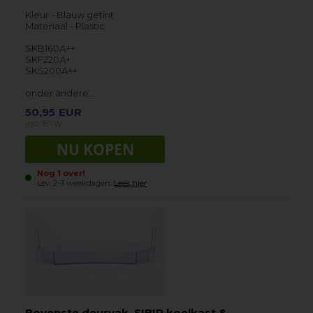
Kleur - Blauw getint
Materiaal - Plastic
SKB160A++
SKF220A+
SKS200A++
onder andere…
50,95
EUR
incl. BTW
Nog 1 over!
Lev. 2-3 weekdagen.
Lees hier
Bovenste deurvak, SIBIR koelkast &