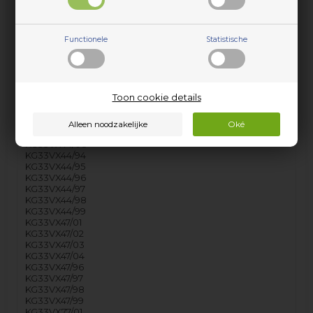
KG33VX43/95
KG33VX43/96
KG33VX43/97
Functionele
Statistische
KG33VX43/98
KG33VX43/99
KG33VX44/01
KG33VX44/02
KG33VX44/03
Toon cookie details
KG33VX44/04
KG33VX44/05
KG33VX44/06
KG33VX44/07
KG33VX44/08
KG33VX44/94
KG33VX44/95
KG33VX44/96
KG33VX44/97
KG33VX44/98
KG33VX44/99
KG33VX47/01
KG33VX47/02
KG33VX47/03
KG33VX47/04
KG33VX47/96
KG33VX47/97
KG33VX47/98
KG33VX47/99
KG33VX77/01