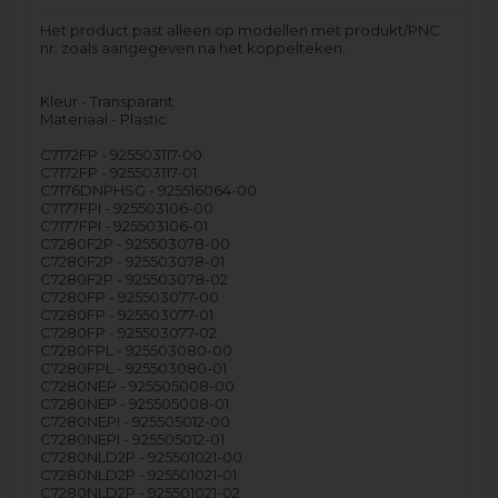
Het product past alleen op modellen met produkt/PNC
nr. zoals aangegeven na het koppelteken.
Kleur - Transparant
Materiaal - Plastic
C7172FP - 925503117-00
C7172FP - 925503117-01
C7176DNPHSG - 925516064-00
C7177FPI - 925503106-00
C7177FPI - 925503106-01
C7280F2P - 925503078-00
C7280F2P - 925503078-01
C7280F2P - 925503078-02
C7280FP - 925503077-00
C7280FP - 925503077-01
C7280FP - 925503077-02
C7280FPL - 925503080-00
C7280FPL - 925503080-01
C7280NEP - 925505008-00
C7280NEP - 925505008-01
C7280NEPI - 925505012-00
C7280NEPI - 925505012-01
C7280NLD2P - 925501021-00
C7280NLD2P - 925501021-01
C7280NLD2P - 925501021-02