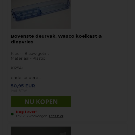
Bovenste deurvak, Wasco koelkast &
diepvries
Kleur - Blauw getint
Materiaal - Plastic
K125A+
onder andere…
50,95
EUR
incl. BTW
Nog 1 over!
Lev. 2-3 weekdagen.
Lees hier