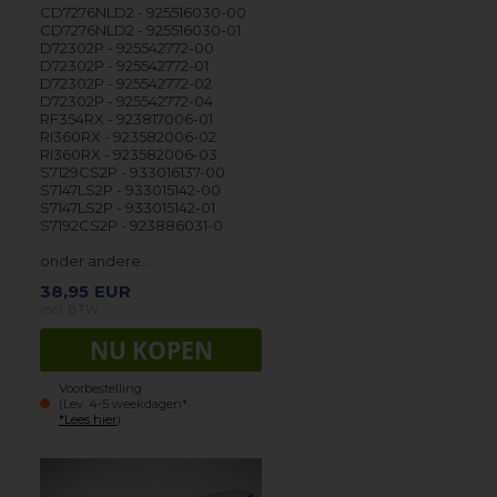
CD7276NLD2 - 925516030-00
CD7276NLD2 - 925516030-01
D72302P - 925542772-00
D72302P - 925542772-01
D72302P - 925542772-02
D72302P - 925542772-04
RF354RX - 923817006-01
RI360RX - 923582006-02
RI360RX - 923582006-03
S7129CS2P - 933016137-00
S7147LS2P - 933015142-00
S7147LS2P - 933015142-01
S7192CS2P - 923886031-0
onder andere…
38,95
EUR
incl. BTW
Voorbestelling
(Lev. 4-5 weekdagen*
*Lees hier
)