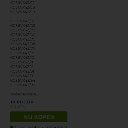
KG36VX42/97
KG36VX42/98
KG36VX42/99
KG36VX43/01
KG36VX43/02
KG36VX43/03
KG36VX43/04
KG36VX43/05
KG36VX43/06
KG36VX43/07
KG36VX43/09
KG36VX43/10
KG36VX43/11
KG36VX43/12
KG36VX43/91
KG36VX43/93
KG36VX43/94
KG36VX43/95
onder andere…
18,80
EUR
incl. BTW
Op voorraad (
Lev. 2-3 weekdagen.
).