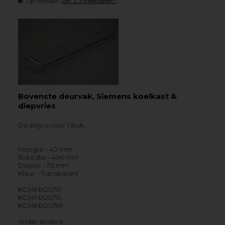
Op voorraad (
Lev. 2-3 weekdagen.
).
Bovenste deurvak, Siemens koelkast &
diepvries
De prijs is voor 1 stuk.
Hoogte - 40 mm
Breedte - 496 mm
Diepte - 115 mm
Kleur - Transparant
KG36NX20/10
KG36NX20/15
KG36NX20/96
onder andere…