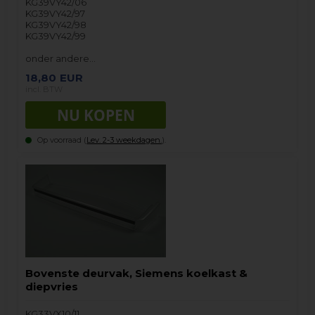
KG39VY42/06
KG39VY42/97
KG39VY42/98
KG39VY42/99
onder andere…
18,80
EUR
incl. BTW
Op voorraad (
Lev. 2-3 weekdagen.
).
Bovenste deurvak, Siemens koelkast &
diepvries
KG33VX10/11