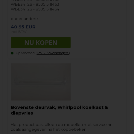
WBE34112S - 850515111463
WBE34112S - 850515111464
onder andere…
40,95
EUR
incl. BTW
Op voorraad (
Lev. 2-3 weekdagen.
).
Bovenste deurvak, Whirlpool koelkast &
diepvries
Het product past alleen op modellen met service nr.
zoals aangegeven na het koppelteken.