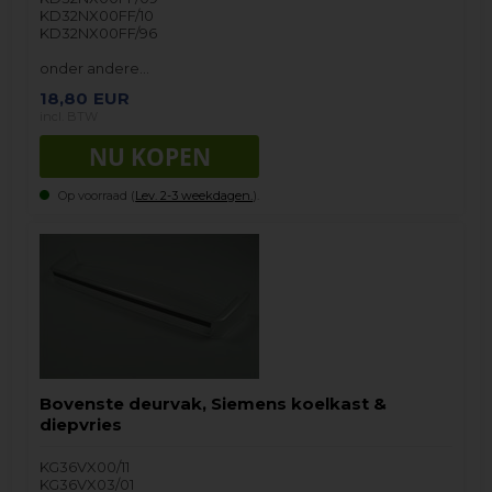
KD32NX00FF/10
KD32NX00FF/96
onder andere…
18,80
EUR
incl. BTW
Op voorraad (
Lev. 2-3 weekdagen.
).
Bovenste deurvak, Siemens koelkast &
diepvries
KG36VX00/11
KG36VX03/01