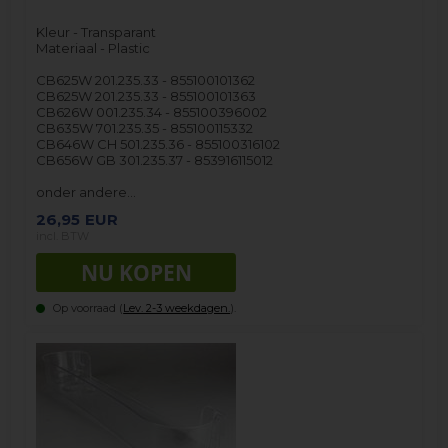
Kleur - Transparant
Materiaal - Plastic
CB625W 201.235.33 - 855100101362
CB625W 201.235.33 - 855100101363
CB626W 001.235.34 - 855100396002
CB635W 701.235.35 - 855100115332
CB646W CH 501.235.36 - 855100316102
CB656W GB 301.235.37 - 853916115012
onder andere…
26,95
EUR
incl. BTW
Op voorraad (
Lev. 2-3 weekdagen.
).