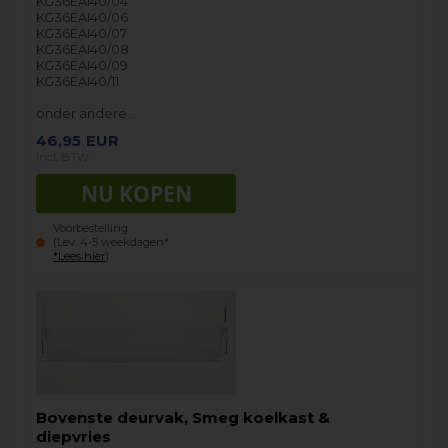
KG36EAI40/04
KG36EAI40/06
KG36EAI40/07
KG36EAI40/08
KG36EAI40/09
KG36EAI40/11
onder andere…
46,95
EUR
incl. BTW
Voorbestelling
(Lev. 4-5 weekdagen*
*Lees hier
)
Bovenste deurvak, Smeg koelkast &
diepvries