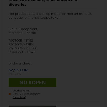
diepvries
Het product past alleen op modellen met art nr. zoals
aangegeven na het koppelteken.
Kleur - Transparant
Materiaal - Plastic
R65366E - 131192
R65366W - 131191
R65366W - 239566
RK60352E - 192411
onder andere…
52,95
EUR
incl. BTW
Voorbestelling
(Lev. 4-5 weekdagen*
*Lees hier
)