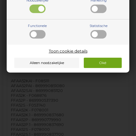
Noodzakelijke
Marketing
Flessenbak in de deur, Hotpoint koelkast &
diepvries (lager)
Functionele
Statistische
Onderste plank in de koelkastdeur, vaak gebruikt als
melkrek. De deurplank kan eenvoudig worden
vervangen zonder gereedschap.
Het product past alleen op modellen met commercial
Toon cookie details
code zoals aangegeven na het koppelteken.
Kleur - Transparant
Materiaal - Plastic
AFAA52KAI - F085111
AFAA52PAI - 869990851080
AFAA52SAI - 869990851120
FFA52K - F068876
FFA52P - 869990537390
FFA52S - F053740
FFAA52K - F078001
FFAA52K.1 - 869990837680
FFAA52P - 869990779990
FFAA52P.1 - 869990837690
FFAA52S - F078000
FFAA52S.1 - 869990837700