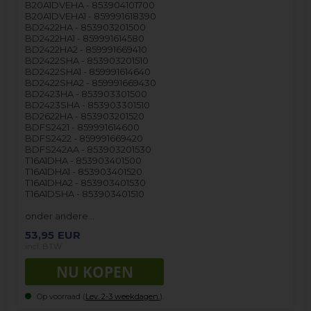
B20A1DVEHA - 853904101700
B20A1DVEHA1 - 859991618390
BD2422HA - 853903201500
BD2422HA1 - 859991614580
BD2422HA2 - 859991669410
BD2422SHA - 853903201510
BD2422SHA1 - 859991614640
BD2422SHA2 - 859991669430
BD2423HA - 853903301500
BD2423SHA - 853903301510
BD2622HA - 853903201520
BDFS2421 - 859991614600
BDFS2422 - 859991669420
BDFS242AA - 853903201530
T16A1DHA - 853903401500
T16A1DHA1 - 853903401520
T16A1DHA2 - 853903401530
T16A1DSHA - 853903401510
onder andere…
53,95
EUR
incl. BTW
Op voorraad (
Lev. 2-3 weekdagen.
).