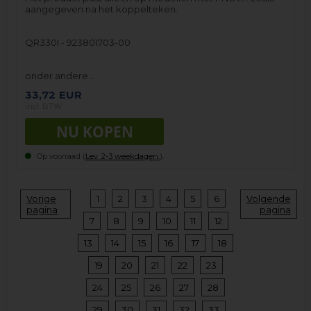
aangegeven na het koppelteken.
QR330I - 923801703-00
onder andere…
33,72
EUR
incl. BTW
Op voorraad (
Lev. 2-3 weekdagen.
).
Vorige
1
2
3
4
5
6
Volgende
pagina
pagina
7
8
9
10
11
12
13
14
15
16
17
18
19
20
21
22
23
24
25
26
27
28
29
30
31
32
33