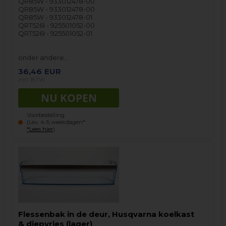
QR85W - 933012478-00
QR85W - 933012478-00
QR85W - 933012478-01
QRT526I - 925501052-00
QRT526I - 925501052-01
onder andere…
36,46
EUR
incl. BTW
Voorbestelling
(Lev. 4-5 weekdagen*
*Lees hier
)
Flessenbak in de deur, Husqvarna koelkast
& diepvries (lager)