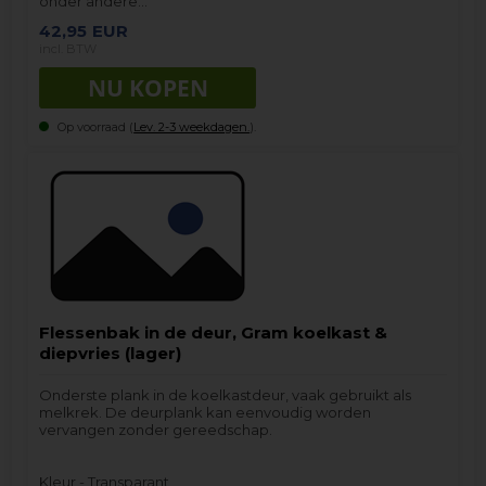
onder andere…
42,95
EUR
incl. BTW
Op voorraad (
Lev. 2-3 weekdagen.
).
Flessenbak in de deur, Gram koelkast &
diepvries (lager)
Onderste plank in de koelkastdeur, vaak gebruikt als
melkrek. De deurplank kan eenvoudig worden
vervangen zonder gereedschap.
Kleur - Transparant