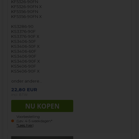
KF5326-90FN
KF5326-90FN X
KF5356-90FN
KF5356-90FN X
KS3286-90
KS3376-90F
KS3376-90F X
KS3406-50F
KS3406-50F X
KS3406-60F
KS3406-90F
KS3406-90F X
KS5406-90F
KS5406-90F X
onder andere…
22,80
EUR
incl. BTW
Voorbestelling
(Lev. 4-5 weekdagen*
*Lees hier
)