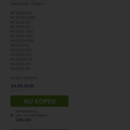
Materiaal - Plastic
KF32295-63
KF32295-63N
KF3245-93
KF3295-93
KF3295-93N
KF3295-93X
KFI3295-93N
KS3215-93
KS3215-93X
KS32215-63
KS32265-63
KS3265-93
KSI3215-93
onder andere…
39,95
EUR
incl. BTW
Voorbestelling
(Lev. 4-5 weekdagen*
*Lees hier
)