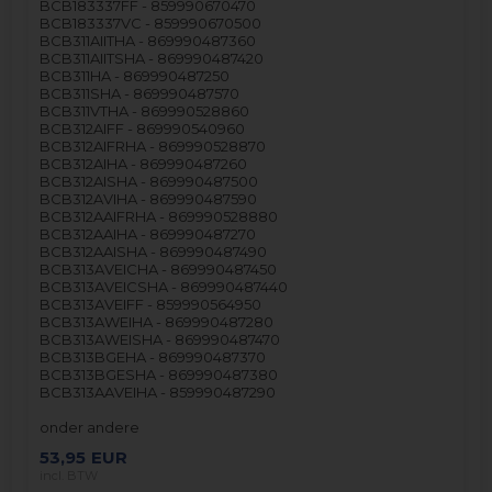
BCB183337FF - 859990670470
BCB183337VC - 859990670500
BCB311AIITHA - 869990487360
BCB311AIITSHA - 869990487420
BCB311HA - 869990487250
BCB311SHA - 869990487570
BCB311VTHA - 869990528860
BCB312AIFF - 869990540960
BCB312AIFRHA - 869990528870
BCB312AIHA - 869990487260
BCB312AISHA - 869990487500
BCB312AVIHA - 869990487590
BCB312AAIFRHA - 869990528880
BCB312AAIHA - 869990487270
BCB312AAISHA - 869990487490
BCB313AVEICHA - 869990487450
BCB313AVEICSHA - 869990487440
BCB313AVEIFF - 859990564950
BCB313AWEIHA - 869990487280
BCB313AWEISHA - 869990487470
BCB313BGEHA - 869990487370
BCB313BGESHA - 869990487380
BCB313AAVEIHA - 859990487290
onder andere
53,95
EUR
incl. BTW