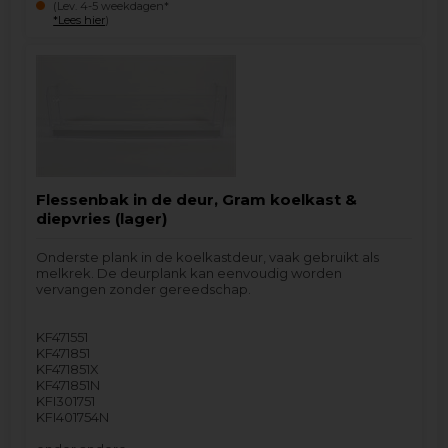
(Lev. 4-5 weekdagen*
*Lees hier
)
Flessenbak in de deur, Gram koelkast &
diepvries (lager)
Onderste plank in de koelkastdeur, vaak gebruikt als
melkrek. De deurplank kan eenvoudig worden
vervangen zonder gereedschap.
KF471551
KF471851
KF471851X
KF471851N
KFI301751
KFI401754N