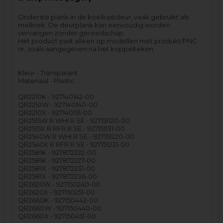
Onderste plank in de koelkastdeur, vaak gebruikt als
melkrek. De deurplank kan eenvoudig worden
vervangen zonder gereedschap.
Het product past alleen op modellen met produkt/PNC
nr. zoals aangegeven na het koppelteken.
Kleur - Transparant
Materiaal - Plastic
QR2210K - 927140142-00
QR2210W - 927140140-00
QR2210X - 927140151-00
QR2515W R WHI R SE - 927151120-00
QR2515X R RFR R SE - 927151131-00
QR2540W R WHI R SE - 927151220-00
QR2540X R RFR R SE - 927151231-00
QR2581K - 927872222-00
QR2581K - 927872227-00
QR2581X - 927872231-00
QR2581X - 927872236-00
QR2620W - 927150240-00
QR2620X - 927150251-00
QR2660K - 927150442-00
QR2660W - 927150440-00
QR2660X - 927150451-00