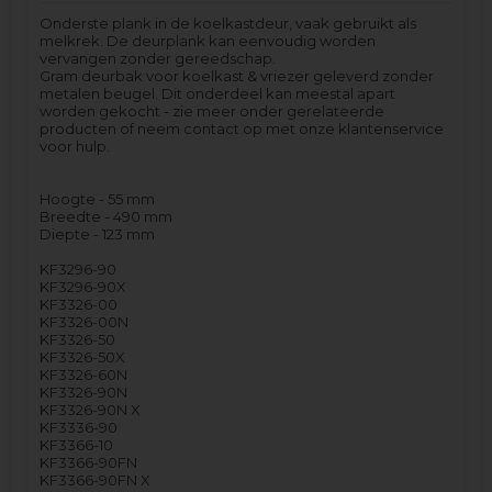
Onderste plank in de koelkastdeur, vaak gebruikt als
melkrek. De deurplank kan eenvoudig worden
vervangen zonder gereedschap.
Gram deurbak voor koelkast & vriezer geleverd zonder
metalen beugel. Dit onderdeel kan meestal apart
worden gekocht - zie meer onder gerelateerde
producten of neem contact op met onze klantenservice
voor hulp.
Hoogte - 55 mm
Breedte - 490 mm
Diepte - 123 mm
KF3296-90
KF3296-90X
KF3326-00
KF3326-00N
KF3326-50
KF3326-50X
KF3326-60N
KF3326-90N
KF3326-90N X
KF3336-90
KF3366-10
KF3366-90FN
KF3366-90FN X