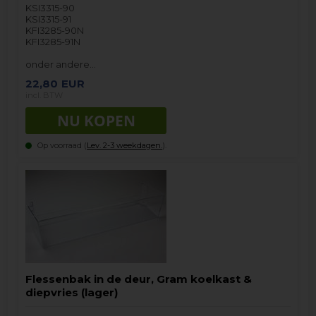
KSI3315-90
KSI3315-91
KFI3285-90N
KFI3285-91N
onder andere…
22,80
EUR
incl. BTW
Op voorraad (
Lev. 2-3 weekdagen.
).
Flessenbak in de deur, Gram koelkast &
diepvries (lager)