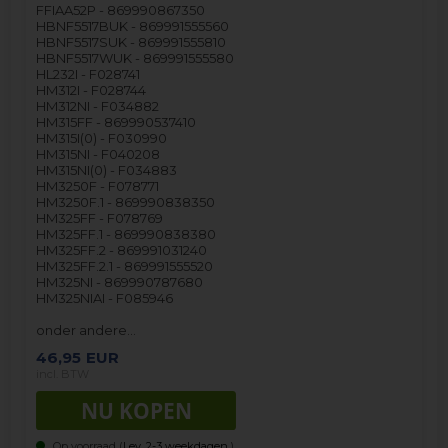
FFIAA52P - 869990867350
HBNF5517BUK - 869991555560
HBNF5517SUK - 869991555810
HBNF5517WUK - 869991555580
HL232I - F028741
HM312I - F028744
HM312NI - F034882
HM315FF - 869990537410
HM315I(0) - F030990
HM315NI - F040208
HM315NI(0) - F034883
HM3250F - F078771
HM3250F.1 - 869990838350
HM325FF - F078769
HM325FF.1 - 869990838380
HM325FF.2 - 869991031240
HM325FF.2.1 - 869991555520
HM325NI - 869990787680
HM325NIAI - F085946
onder andere…
46,95
EUR
incl. BTW
Op voorraad (
Lev. 2-3 weekdagen.
).