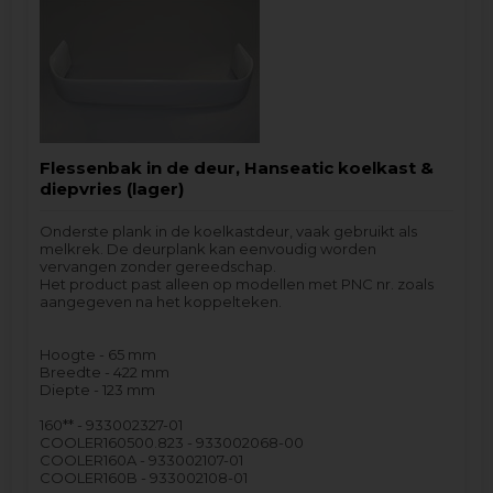
Flessenbak in de deur, Hanseatic koelkast &
diepvries (lager)
Onderste plank in de koelkastdeur, vaak gebruikt als
melkrek. De deurplank kan eenvoudig worden
vervangen zonder gereedschap.
Het product past alleen op modellen met PNC nr. zoals
aangegeven na het koppelteken.
Hoogte - 65 mm
Breedte - 422 mm
Diepte - 123 mm
160** - 933002327-01
COOLER160500.823 - 933002068-00
COOLER160A - 933002107-01
COOLER160B - 933002108-01