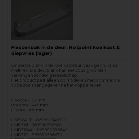
Flessenbak in de deur, Hotpoint koelkast &
diepvries (lager)
Onderste plank in de koelkastdeur, vaak gebruikt als
melkrek. De deurplank kan eenvoudig worden
vervangen zonder gereedschap.
Het product past alleen op modellen met commercial
code zoals aangegeven na het koppelteken.
Hoogte - 102 mm
Breedte - 445 mm
Diepte - 105 mm
HM312AIFF - 869990540920
HMB312I - 869990396620
HMB312AAI - 869990396640
HMB313I - 869990396630