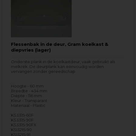
Flessenbak in de deur, Gram koelkast &
diepvries (lager)
Onderste plank in de koelkastdeur, vaak gebruikt als
melkrek. De deurplank kan eenvoudig worden
vervangen zonder gereedschap.
Hoogte - 60 mm
Breedte - 434 mm
Diepte - 116 mm
Kleur - Transparant
Materiaal - Plastic
KS3315-60F
KS3315-90F
KS3315-90FX
KSI3215-90
KSI3215-91