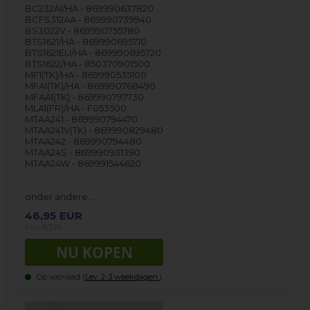
BC232AI/HA - 869990637820
BCFS312AA - 869990739940
BS3022V - 869990755780
BTS1621/HA - 869990695710
BTS1621EU/HA - 869990695720
BTS1622/HA - 850370901500
MF1(TK)/HA - 869990535100
MFA1(TK)/HA - 869990768490
MFAA1(TK) - 869990797730
MLA1(FR)/HA - F053500
MTAA241 - 869990794470
MTAA241V(TK) - 869990829480
MTAA242 - 869990794480
MTAA24S - 869990931390
MTAA24W - 869991544620
onder andere…
46,95
EUR
incl. BTW
Op voorraad (
Lev. 2-3 weekdagen.
).