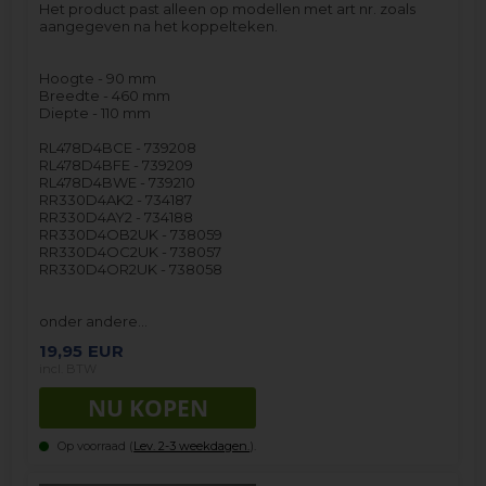
Het product past alleen op modellen met art nr. zoals
aangegeven na het koppelteken.
Hoogte - 90 mm
Breedte - 460 mm
Diepte - 110 mm
RL478D4BCE - 739208
RL478D4BFE - 739209
RL478D4BWE - 739210
RR330D4AK2 - 734187
RR330D4AY2 - 734188
RR330D4OB2UK - 738059
RR330D4OC2UK - 738057
RR330D4OR2UK - 738058
onder andere…
19,95
EUR
incl. BTW
Op voorraad (
Lev. 2-3 weekdagen.
).