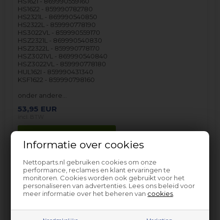
HS1621 - 869990559160
HS1622 - 859990782780
HS2321L - 869990540850
HS2322L - 859990778190
HS3022VL - 859990559170
HSZ2321L - 869990540830
HSZ2322L - 859990778170
HSZ3021VL - 869990540840
HSZ3022VL - 859990778180
HUL162I - 859990431340
KSF1622 - 859990798160
onder andere…
53,95
EUR
incl. BTW
Informatie over cookies
Op voorraad (
Lev. 2-3 weekdagen.
).
Nettoparts.nl gebruiken cookies om onze
performance, reclames en klant ervaringen te
monitoren. Cookies worden ook gebruikt voor het
personaliseren van advertenties. Lees ons beleid voor
meer informatie over het beheren van
cookies
.