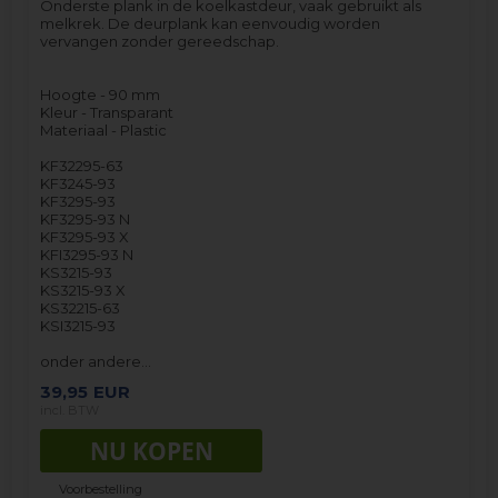
Onderste plank in de koelkastdeur, vaak gebruikt als
melkrek. De deurplank kan eenvoudig worden
vervangen zonder gereedschap.
Hoogte - 90 mm
Kleur - Transparant
Materiaal - Plastic
KF32295-63
KF3245-93
KF3295-93
KF3295-93 N
KF3295-93 X
KFI3295-93 N
KS3215-93
KS3215-93 X
KS32215-63
KSI3215-93
onder andere…
39,95
EUR
incl. BTW
Voorbestelling