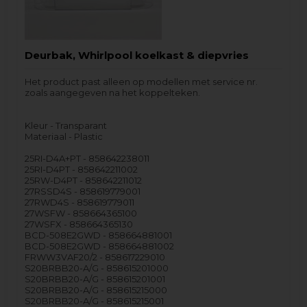
Deurbak, Whirlpool koelkast & diepvries
Het product past alleen op modellen met service nr.
zoals aangegeven na het koppelteken.
Kleur - Transparant
Materiaal - Plastic
25RI-D4A+PT - 858642238011
25RI-D4PT - 858642211002
25RW-D4PT - 858642211012
27RSSD4S - 858619779001
27RWD4S - 858619779011
27WSFW - 858664365100
27WSFX - 858664365130
BCD-508E2GWD - 858664881001
BCD-508E2GWD - 858664881002
FRWW3VAF20/2 - 858617229010
S20BRBB20-A/G - 858615201000
S20BRBB20-A/G - 858615201001
S20BRBB20-A/G - 858615215000
S20BRBB20-A/G - 858615215001