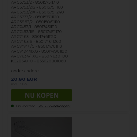
ARC5753/2 - 850157511710
ARC5753/2IS - 850157511160
ARC5753/2IX - 850157511240
ARC5773/2 - 850157711120
ARC5863/2 - 850158611110
ARC7453/1 - 850174511110
ARC7453/1IS - 850174511170
ARC7463 - 850174611120
ARC7463IS - 850174611260
ARC7474/1/G - 850174701110
ARC7494/1IXG - 850174901190
ARC7634/1IXG - 850176301190
KG283A+IO - 855020801060
onder andere…
20,80
EUR
incl. BTW
Op voorraad (
Lev. 2-3 weekdagen.
).