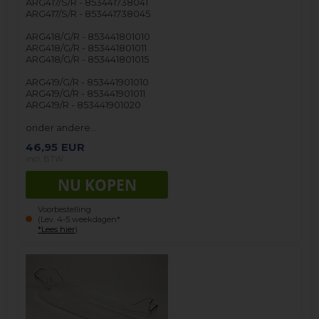
ARG417/S/R - 853441738041
ARG417/S/R - 853441738045
ARG418/G/R - 853441801010
ARG418/G/R - 853441801011
ARG418/G/R - 853441801015
ARG419/G/R - 853441901010
ARG419/G/R - 853441901011
ARG419/R - 853441901020
onder andere…
46,95
EUR
incl. BTW
Voorbestelling
(Lev. 4-5 weekdagen*
*Lees hier
)