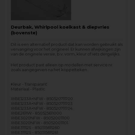
Deurbak, Whirlpool koelkast & diepvries
(bovenste)
Dit is een alternatief product dat kan worden gebruikt als
vervanging voor het origineel. Er kunnen afwijkingen zijn
van de originele versie, b.v. vorm, kleur of iets dergelijks.
Het product past alleen op modellen met service nr.
zoals aangegeven na het koppelteken.
Kleur - Transparant
Materiaal - Plastic
WBE1233A+NFW - 850520711700
WBE1233A+NFW - 850520711703
WBE1233A+NFW - 850520711704
WBE2611W - 850525611000
WBE3020NFW - 850520011100
WBE3020NFW - 850520011101
WBE31112S - 850515611260
WBE31112S - 850515611261