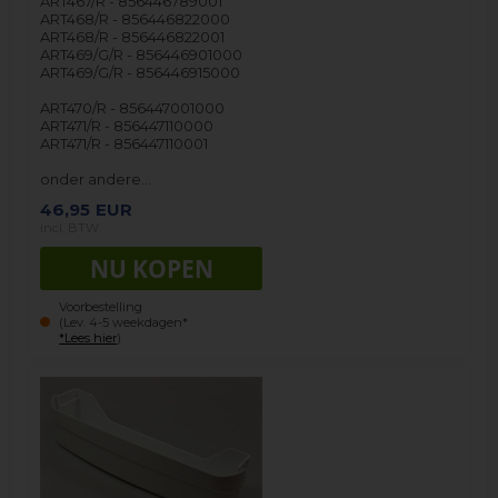
ART467/R - 856446789001
ART468/R - 856446822000
ART468/R - 856446822001
ART469/G/R - 856446901000
ART469/G/R - 856446915000
ART470/R - 856447001000
ART471/R - 856447110000
ART471/R - 856447110001
onder andere…
46,95
EUR
incl. BTW
Voorbestelling
(Lev. 4-5 weekdagen*
*Lees hier
)