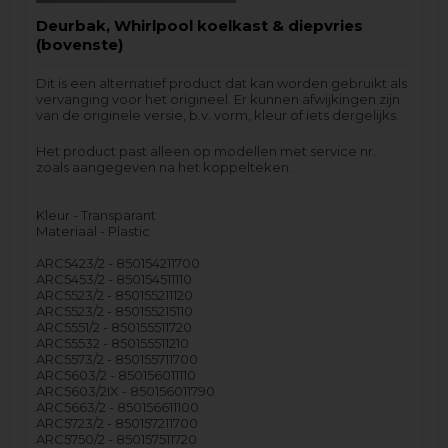
Deurbak, Whirlpool koelkast & diepvries
(bovenste)
Dit is een alternatief product dat kan worden gebruikt als
vervanging voor het origineel. Er kunnen afwijkingen zijn
van de originele versie, b.v. vorm, kleur of iets dergelijks.
Het product past alleen op modellen met service nr.
zoals aangegeven na het koppelteken.
Kleur - Transparant
Materiaal - Plastic
ARC5423/2 - 850154211700
ARC5453/2 - 850154511110
ARC5523/2 - 850155211120
ARC5523/2 - 850155215110
ARC5551/2 - 850155511720
ARC55532 - 850155511210
ARC5573/2 - 850155711700
ARC5603/2 - 850156011110
ARC5603/2IX - 850156011790
ARC5663/2 - 850156611100
ARC5723/2 - 850157211700
ARC5750/2 - 850157511720