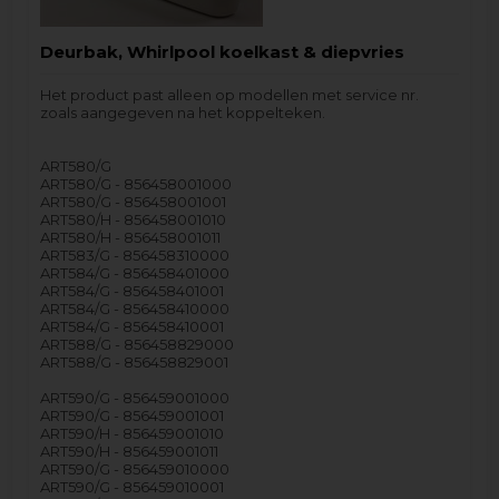
Deurbak, Whirlpool koelkast & diepvries
Het product past alleen op modellen met service nr.
zoals aangegeven na het koppelteken.
ART580/G
ART580/G - 856458001000
ART580/G - 856458001001
ART580/H - 856458001010
ART580/H - 856458001011
ART583/G - 856458310000
ART584/G - 856458401000
ART584/G - 856458401001
ART584/G - 856458410000
ART584/G - 856458410001
ART588/G - 856458829000
ART588/G - 856458829001
ART590/G - 856459001000
ART590/G - 856459001001
ART590/H - 856459001010
ART590/H - 856459001011
ART590/G - 856459010000
ART590/G - 856459010001