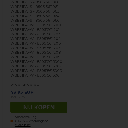
WBE3111A+S - 850515611060
WBE3111A+S - 850515611061
WBE3111A+S - 850515611063
WBE3111A+S - 850515611064
WBE3111A+S - 850515611066
WBE3111A+W - 850515611200
WBE3111A+W - 850515611201
WBE3111A+W - 850515611203
WBE3111A+W - 850515611204
WBE3111A+W - 850515611206
WBE3111A+W - 850515611207
WBE3111A+W - 850515611208
WBE3111A+W - 850515611209
WBE3111A+W - 850515615000
WBE3111A+W - 850515615002
WBE3111A+W - 850515615003
WBE3111A+W - 850515615004
onder andere…
43,95
EUR
incl. BTW
Voorbestelling
(Lev. 4-5 weekdagen*
*Lees hier
)