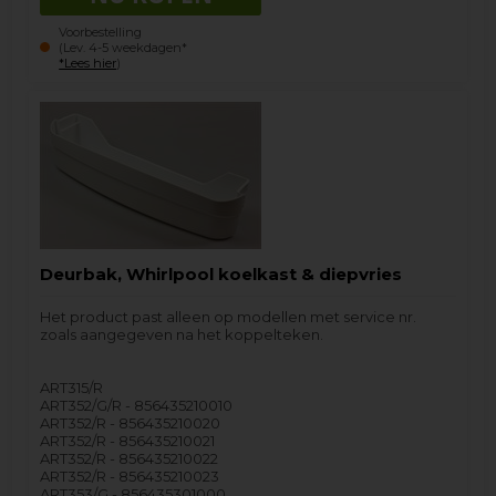
Voorbestelling
(Lev. 4-5 weekdagen*
*Lees hier
)
Deurbak, Whirlpool koelkast & diepvries
Het product past alleen op modellen met service nr.
zoals aangegeven na het koppelteken.
ART315/R
ART352/G/R - 856435210010
ART352/R - 856435210020
ART352/R - 856435210021
ART352/R - 856435210022
ART352/R - 856435210023
ART353/G - 856435301000