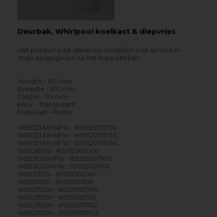
Deurbak, Whirlpool koelkast & diepvries
Het product past alleen op modellen met service nr.
zoals aangegeven na het koppelteken.
Hoogte - 100 mm
Breedte - 492 mm
Diepte - 110 mm
Kleur - Transparant
Materiaal - Plastic
WBE1233A+NFW - 850520711700
WBE1233A+NFW - 850520711703
WBE1233A+NFW - 850520711704
WBE2611W - 850525611000
WBE3020NFW - 850520011100
WBE3020NFW - 850520011101
WBE31112S - 850515611260
WBE31112S - 850515611261
WBE31112W - 850515611700
WBE31112W - 850515611701
WBE31112W - 850515611702
WBE31112W - 850515611703