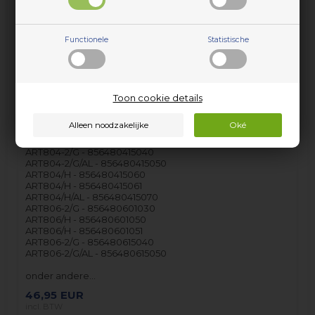
ART796/H - 856479601011
ART796/G - 856479610000
ART796/H - 856479610010
ART796/H - 856479610011
Functionele
Statistische
ART800-2/G - 856480001030
ART800-2/G - 856480001031
ART800-2/H - 856480001040
ART800-2/H - 856480001041
Toon cookie details
ART800-2/G - 856480010010
ART800-2/G - 856480010011
ART800-2/G - 856480015000
ART800-2/G - 856480015001
ART804-2/G - 856480415040
ART804-2/G/AL - 856480415050
ART804/H - 856480415060
ART804/H - 856480415061
ART804/H/AL - 856480415070
ART806-2/G - 856480601030
ART806/H - 856480601050
ART806/H - 856480601051
ART806-2/G - 856480615040
ART806-2/G/AL - 856480615050
onder andere…
46,95
EUR
incl. BTW