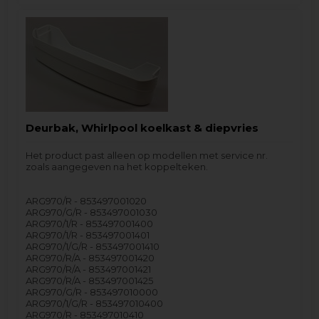
Deurbak, Whirlpool koelkast & diepvries
Het product past alleen op modellen met service nr.
zoals aangegeven na het koppelteken.
ARG970/R - 853497001020
ARG970/G/R - 853497001030
ARG970/1/R - 853497001400
ARG970/1/R - 853497001401
ARG970/1/G/R - 853497001410
ARG970/R/A - 853497001420
ARG970/R/A - 853497001421
ARG970/R/A - 853497001425
ARG970/G/R - 853497010000
ARG970/1/G/R - 853497010400
ARG970/R - 853497010410