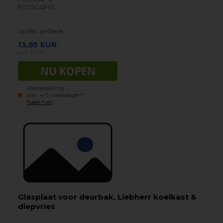
FD250APS1
onder andere…
13,95
EUR
incl. BTW
Voorbestelling
(Lev. 4-5 weekdagen*
*Lees hier
)
Glasplaat voor deurbak, Liebherr koelkast &
diepvries