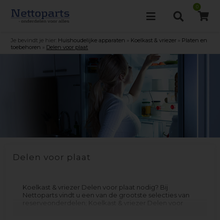
0
Je bevindt je hier:
Huishoudelijke apparaten
»
Koelkast & vriezer
»
Platen en
toebehoren
»
Delen voor plaat
Delen voor plaat
Koelkast & vriezer Delen voor plaat nodig? Bij
Nettoparts vindt u een van de grootste selecties van
reserveonderdelen; Koelkast & vriezer Delen voor
plaat is vervaardigd voor veel verschillende merken
en modellen. Vergeet niet om het filtermenu te