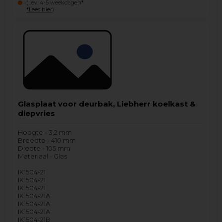
(Lev. 4-5 weekdagen*
*Lees hier
)
Glasplaat voor deurbak, Liebherr koelkast &
diepvries
Hoogte - 3,2 mm
Breedte - 410 mm
Diepte - 105 mm
Materiaal - Glas
IK1504-21
IK1504-21
IK1504-21
IK1504-21A
IK1504-21A
IK1504-21A
IK1504-21B