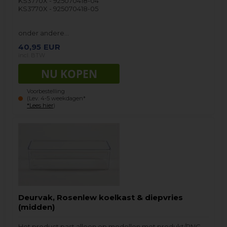
KS3770X - 925070418-04
KS3770X - 925070418-05
onder andere…
40,95
EUR
incl. BTW
Voorbestelling
(Lev. 4-5 weekdagen*
*Lees hier
)
Deurvak, Rosenlew koelkast & diepvries
(midden)
Het product past alleen op modellen met produkt/PNC