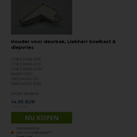
Houder voor deurbak, Liebherr koelkast &
diepvries
CNES3366-20E
CNES3866-20G
CNES3866-20M
K4260-20G
SKES4200-20
SKES4200-20D
onder andere…
14,95
EUR
incl. BTW
Voorbestelling
(Lev. 4-5 weekdagen*
*Lees hier
)