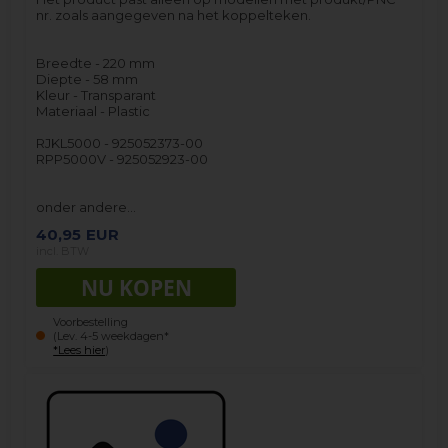
nr. zoals aangegeven na het koppelteken.
Breedte - 220 mm
Diepte - 58 mm
Kleur - Transparant
Materiaal - Plastic
RJKL5000 - 925052373-00
RPP5000V - 925052923-00
onder andere…
40,95
EUR
incl. BTW
Voorbestelling
(Lev. 4-5 weekdagen*
*Lees hier
)