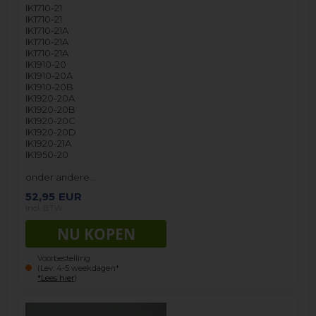
IK1710-21
IK1710-21
IK1710-21A
IK1710-21A
IK1710-21A
IK1910-20
IK1910-20A
IK1910-20B
IK1920-20A
IK1920-20B
IK1920-20C
IK1920-20D
IK1920-21A
IK1950-20
onder andere…
52,95
EUR
incl. BTW
Voorbestelling
(Lev. 4-5 weekdagen*
*Lees hier
)