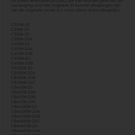
Dit is een alternatief product dat kan worden gebruikt als
vervanging voor het origineel. Er kunnen afwijkingen zijn
van de originele versie, b.v. vorm, kleur of iets dergelijks.
C3056-20
C3556-20
C3956-20
C3956-20A
C4056-20
C4056-20A
C4056-20B
C4066-20
C4066-20B
CB3656-20
CB3656-20A
CB3656-20B
CB3656-20C
CB4056-20
CB4056-20A
CB4056-20B
CB4056-20C
CBes3656-20
CBes3656-20A
CBes3656-20B
CBes3656-20C
CBes4056-20
CBes4056-20A