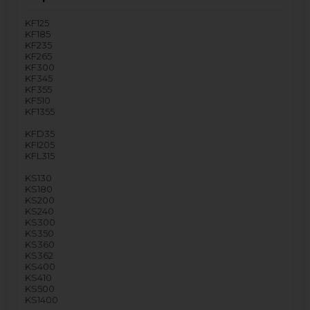
KF125
KF185
KF235
KF265
KF300
KF345
KF355
KF510
KF1355
KFD35
KFI205
KFL315
KS130
KS180
KS200
KS240
KS300
KS350
KS360
KS362
KS400
KS410
KS500
KS1400