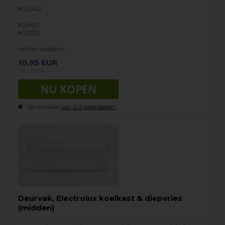
KSD40
KSI140
KSI220
onder andere…
10,95
EUR
incl. BTW
Op voorraad (
Lev. 2-3 weekdagen.
).
Deurvak, Electrolux koelkast & diepvries
(midden)