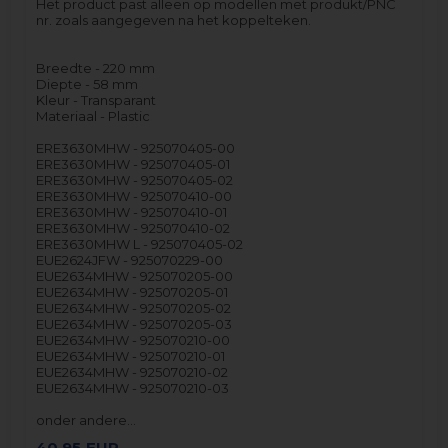
Het product past alleen op modellen met produkt/PNC
nr. zoals aangegeven na het koppelteken.
Breedte - 220 mm
Diepte - 58 mm
Kleur - Transparant
Materiaal - Plastic
ERE3630MHW - 925070405-00
ERE3630MHW - 925070405-01
ERE3630MHW - 925070405-02
ERE3630MHW - 925070410-00
ERE3630MHW - 925070410-01
ERE3630MHW - 925070410-02
ERE3630MHW L - 925070405-02
EUE2624JFW - 925070229-00
EUE2634MHW - 925070205-00
EUE2634MHW - 925070205-01
EUE2634MHW - 925070205-02
EUE2634MHW - 925070205-03
EUE2634MHW - 925070210-00
EUE2634MHW - 925070210-01
EUE2634MHW - 925070210-02
EUE2634MHW - 925070210-03
onder andere…
40,95
EUR