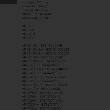
Hoogte - 97 mm
Breedte - 440 mm
Diepte - 113 mm
Kleur - Transparant
Materiaal - Plastic
ARC1210
ARC1220
ARC1310
ARC1320
ARG340/A - 853434001011
ARG340/A-LH - 853434022028
ARG340/A-LH - 853434022029
ARG340/A - 853434001010
ARG340/A+ - 853434011000
ARG341/1 - 853434111000
ARG341/1/A+LH - 853434111020
ARG341/1 - 853434110018
ARG341/A-LH - 853434122027
ARG341/1 - 853434110019
ARG341/A-LH - 853434122028
ARG341/A+ - 853434111010
ARG570/3 - 853457001418
ARG575/3 - 853457501417
ARG725/A - 853472501003
ARG725/A+ - 853472501004
ARG726/A - 853472601004