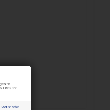
gen te
s. Lees ons
Statistische