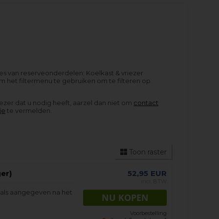
ies van reserveonderdelen; Koelkast & vriezer
m het filtermenu te gebruiken om te filteren op
iezer dat u nodig heeft, aarzel dan niet om
contact
je
te vermelden.
Toon raster
er)
52,95
EUR
incl. BTW
oals aangegeven na het
Voorbestelling