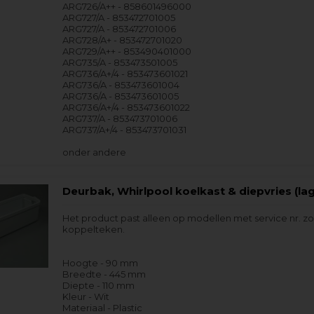
ARG726/A++ - 858601496000
ARG727/A - 853472701005
ARG727/A - 853472701006
ARG728/A+ - 853472701020
ARG729/A++ - 853490401000
ARG735/A - 853473501005
ARG736/A+/4 - 853473601021
ARG736/A - 853473601004
ARG736/A - 853473601005
ARG736/A+/4 - 853473601022
ARG737/A - 853473701006
ARG737/A+/4 - 853473701031
onder andere
Deurbak, Whirlpool koelkast & diepvries (lag
Het product past alleen op modellen met service nr. z
koppelteken.
Hoogte - 90 mm
Breedte - 445 mm
Diepte - 110 mm
Kleur - Wit
Materiaal - Plastic