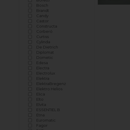
Boretti
Bosch
Brandt
Candy
Castor
Constructa
Corberó
Curtiss
Cylinda
De Dietrich
Diplomat
Dometic
Edesa
Electra
Electrolux
Elektra
ElektraBregenz
Elektro Helios
Elica
Elto
Elvita
ESSENTIEL B
Etna
Euromatic
Fagor