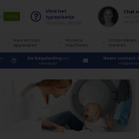
Vind het
Chat m
typeplaatje
Ma-vr 8-
Za-zo 10
Wij helpen - klik hier
Huis en tuin
Horeca
Onderdelen 
apparaten
machines
merken
De begeleiding
Neem contact 
en
alle
weekdagen
info@nettopa