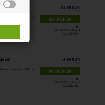
er)
52,95
EUR
incl. BTW
oals aangegeven na het
Op voorraad (
Lev. 2-3
weekdagen.
).
idden)
48,95
EUR
incl. BTW
oals aangegeven na het
Op voorraad (
Lev. 2-3
weekdagen.
).