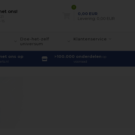
0
et ons!
0,00
EUR
21
Levering:
0,00 EUR
-15
-
Doe-het-zelf
Klantenservice
universum
met ons op
>100.000 onderdelen
op
rts.nl
voorraad