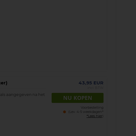
er)
43,95
EUR
incl. BTW
oals aangegeven na het
Voorbestelling
(Lev. 4-5 weekdagen*
*Lees hier
)