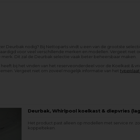
zer Deurbak nodig? Bij Nettoparts vindt u een van de grootste select
aardigd voor veel verschillende merken en modellen. Vergeet niet o
e merk. Dit zal de Deurbak selectie vaak beter beheersbaar maken.
g heeft bij het vinden van het reserveonderdeel voor de Koelkast & vr
nemen. Vergeet niet om zoveel mogelijk informatie van het
typeplaat
Deurbak, Whirlpool koelkast & diepvries (lag
Het product past alleen op modellen met service nr. z
koppelteken.