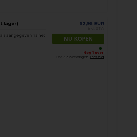
t lager)
52,95
EUR
incl. BTW
oals aangegeven na het
Nog 1 over!
Lev. 2-3 weekdagen.
Lees hier