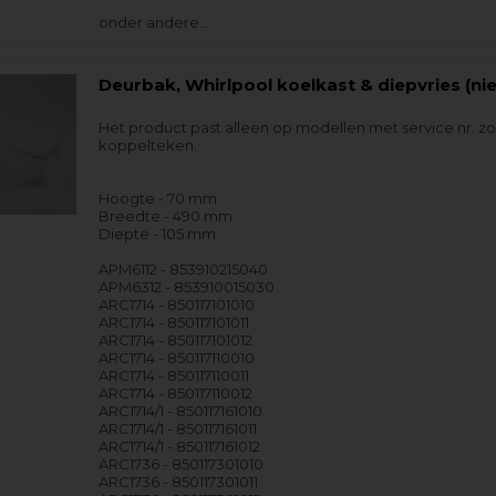
onder andere…
Deurbak, Whirlpool koelkast & diepvries (nie
Het product past alleen op modellen met service nr. z
koppelteken.
Hoogte - 70 mm
Breedte - 490 mm
Diepte - 105 mm
APM6112 - 853910215040
APM6312 - 853910015030
ARC1714 - 850117101010
ARC1714 - 850117101011
ARC1714 - 850117101012
ARC1714 - 850117110010
ARC1714 - 850117110011
ARC1714 - 850117110012
ARC1714/1 - 850117161010
ARC1714/1 - 850117161011
ARC1714/1 - 850117161012
ARC1736 - 850117301010
ARC1736 - 850117301011