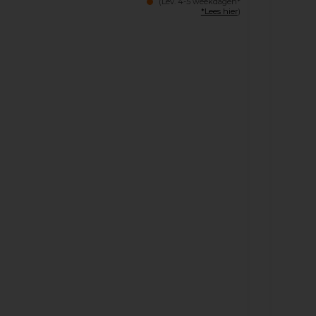
(Lev. 4-5 weekdagen*
*Lees hier
)