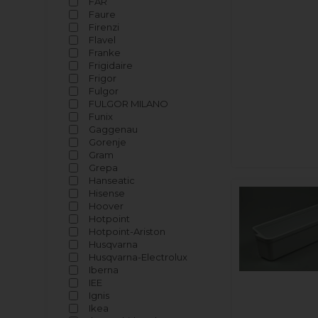
FAR
Faure
Firenzi
Flavel
Franke
Frigidaire
Frigor
Fulgor
FULGOR MILANO
Funix
Gaggenau
Gorenje
Gram
Grepa
Hanseatic
Hisense
Hoover
Hotpoint
Hotpoint-Ariston
Husqvarna
Husqvarna-Electrolux
Iberna
IEE
Ignis
Ikea