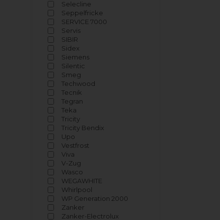
Selecline
Seppelfricke
SERVICE 7000
Servis
SIBIR
Sidex
Siemens
Silentic
Smeg
Techwood
Tecnik
Tegran
Teka
Tricity
Tricity Bendix
Upo
Vestfrost
Viva
V-Zug
Wasco
WEGAWHITE
Whirlpool
WP Generation 2000
Zanker
Zanker-Electrolux