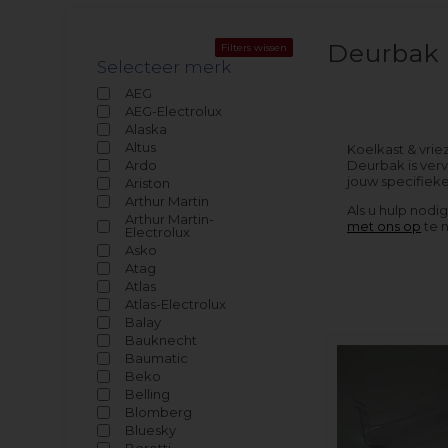
Deurbak
Filters wissen
Selecteer merk
AEG
AEG-Electrolux
Alaska
Altus
Koelkast & vrie
Ardo
Deurbak is verv
jouw specifiek
Ariston
Arthur Martin
Als u hulp nodi
Arthur Martin-
met ons op
te 
Electrolux
Asko
Atag
Atlas
Atlas-Electrolux
Balay
Bauknecht
Baumatic
Beko
Belling
Blomberg
Bluesky