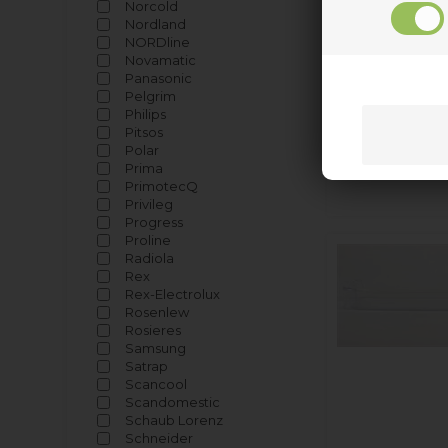
Norcold
Nordland
NORDline
Novamatic
Panasonic
Pelgrim
Philips
Pitsos
Polar
Prima
PrimotecQ
Privileg
Progress
Proline
Radiola
Rex
Rex-Electrolux
Rosenlew
Rosieres
Samsung
Satrap
Scancool
Scandomestic
Schaub Lorenz
Schneider