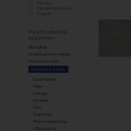
Zanussi
Zanussi-Electrolux
Zoppas
Huishoudelijke
apparaten
Afzuigkap
Amerikaanse koelkast
Fornuis en oven
Koelkast & vriezer
Deurrubber
Filter
Lampje
Module
Plint
Startrelais
Thermostaatknop
Uitloopgoot