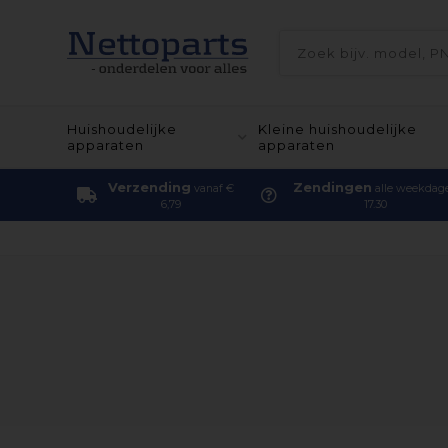
Huishoudelijke
Kleine huishoudelijke
apparaten
apparaten
Verzending
Zendingen
vanaf €
alle weekdag
6,79
17.30