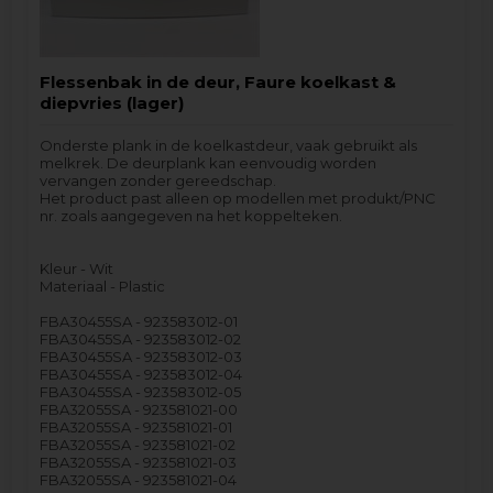
Flessenbak in de deur, Faure koelkast &
diepvries (lager)
Onderste plank in de koelkastdeur, vaak gebruikt als
melkrek. De deurplank kan eenvoudig worden
vervangen zonder gereedschap.
Het product past alleen op modellen met produkt/PNC
nr. zoals aangegeven na het koppelteken.
Kleur - Wit
Materiaal - Plastic
FBA30455SA - 923583012-01
FBA30455SA - 923583012-02
FBA30455SA - 923583012-03
FBA30455SA - 923583012-04
FBA30455SA - 923583012-05
FBA32055SA - 923581021-00
FBA32055SA - 923581021-01
FBA32055SA - 923581021-02
FBA32055SA - 923581021-03
FBA32055SA - 923581021-04