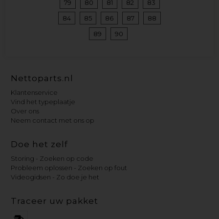
79
80
81
82
83
84
85
86
87
88
89
90
Nettoparts.nl
Klantenservice
Vind het typeplaatje
Over ons
Neem contact met ons op
Doe het zelf
Storing - Zoeken op code
Probleem oplossen - Zoeken op fout
Videogidsen - Zo doe je het
Traceer uw pakket