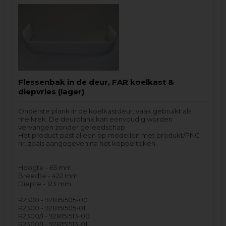
Flessenbak in de deur, FAR koelkast &
diepvries (lager)
Onderste plank in de koelkastdeur, vaak gebruikt als
melkrek. De deurplank kan eenvoudig worden
vervangen zonder gereedschap.
Het product past alleen op modellen met produkt/PNC
nr. zoals aangegeven na het koppelteken.
Hoogte - 65 mm
Breedte - 422 mm
Diepte - 123 mm
R2300 - 928151505-00
R2300 - 928151505-01
R2300/1 - 928151513-00
R2300/1 - 928151513-01