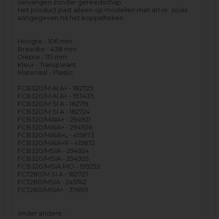
vervangen zonder gereedschap.
Het product past alleen op modellen met art nr. zoals
aangegeven na het koppelteken.
Hoogte - 106 mm
Breedte - 438 mm
Diepte - 115 mm
Kleur - Transparant
Materiaal - Plastic
FCB320/M AI A+ - 182725
FCB320/M AI A+ - 193435
FCB320/M SI A - 182719
FCB320/M SI A - 182724
FCB320/MAIA+ - 294921
FCB320/MAIA+ - 294926
FCB320/MAIA+L - 415873
FCB320/MAIA+R - 415872
FCB320/MSIA - 294924
FCB320/MSIA - 294925
FCB320/MSIA MO - 199253
FCT280/M SI A - 182727
FCT280/MSIA - 245742
FCT280/MSIA+ - 376911
onder andere…