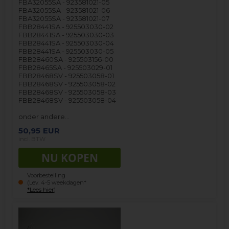
FBA32055SA - 923581021-05
FBA32055SA - 923581021-06
FBA32055SA - 923581021-07
FBB28441SA - 925503030-02
FBB28441SA - 925503030-03
FBB28441SA - 925503030-04
FBB28441SA - 925503030-05
FBB28460SA - 925503156-00
FBB28465SA - 925503029-01
FBB28468SV - 925503058-01
FBB28468SV - 925503058-02
FBB28468SV - 925503058-03
FBB28468SV - 925503058-04
onder andere…
50,95
EUR
incl. BTW
Voorbestelling
(Lev. 4-5 weekdagen*
*Lees hier
)