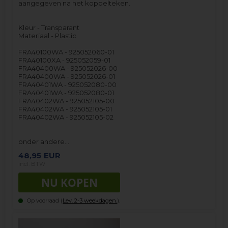
aangegeven na het koppelteken.
Kleur - Transparant
Materiaal - Plastic
FRA40100WA - 925052060-01
FRA40100XA - 925052059-01
FRA40400WA - 925052026-00
FRA40400WA - 925052026-01
FRA40401WA - 925052080-00
FRA40401WA - 925052080-01
FRA40402WA - 925052105-00
FRA40402WA - 925052105-01
FRA40402WA - 925052105-02
onder andere…
48,95
EUR
incl. BTW
Op voorraad (
Lev. 2-3 weekdagen.
).