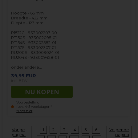
Hoogte - 65 mm
Breedte - 422 mm
Diepte - 123 mm
R1522C - 933002207-00
RT150S - 933002095-01
RT154S - 933002582-01
RT157S - 933002307-01
RU200S - 933009024-01
RU204S - 933009428-01
onder andere…
39,95
EUR
incl. BTW
Voorbestelling
(Lev. 4-5 weekdagen*
*Lees hier
)
Vorige
1
2
3
4
5
6
Volgende
pagina
pagina