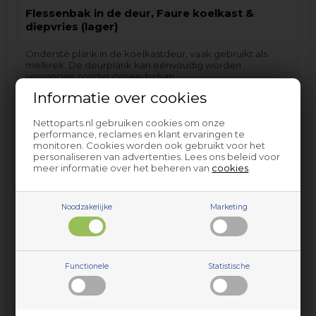
Flessenbak in de deur, Faure koelkast &
diepvries (lager)
Onderste plank in de koelkastdeur, vaak gebruikt als
melkrek. De deurplank kan eenvoudig worden
vervangen zonder gereedschap.
Het product past alleen op modellen met produkt/PNC
Informatie over cookies
nr. zoals aangegeven na het koppelteken.
Nettoparts.nl gebruiken cookies om onze
Kleur - Wit
performance, reclames en klant ervaringen te
Materiaal - Plastic
monitoren. Cookies worden ook gebruikt voor het
personaliseren van advertenties. Lees ons beleid voor
FRD185W - 920403513-00
meer informatie over het beheren van
cookies
.
FRD185W - 920403513-01
FRD18S - 925740540-00
FRD18S - 925740540-01
Noodzakelijke
Marketing
FRD18S/1 - 920403541-00
FRD18S/1 - 920403541-02
FRD18S/1 - 920403572-00
Functionele
Statistische
onder andere…
46,95
EUR
incl. BTW