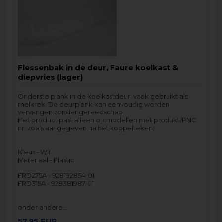
Flessenbak in de deur, Faure koelkast &
diepvries (lager)
Onderste plank in de koelkastdeur, vaak gebruikt als
melkrek. De deurplank kan eenvoudig worden
vervangen zonder gereedschap.
Het product past alleen op modellen met produkt/PNC
nr. zoals aangegeven na het koppelteken.
Kleur - Wit
Materiaal - Plastic
FRD275A - 928192854-01
FRD315A - 928381987-01
onder andere…
57,95
EUR