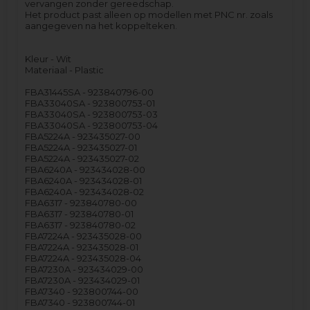
vervangen zonder gereedschap.
Het product past alleen op modellen met PNC nr. zoals
aangegeven na het koppelteken.
Kleur - Wit
Materiaal - Plastic
FBA31445SA - 923840796-00
FBA33040SA - 923800753-01
FBA33040SA - 923800753-03
FBA33040SA - 923800753-04
FBA5224A - 923435027-00
FBA5224A - 923435027-01
FBA5224A - 923435027-02
FBA6240A - 923434028-00
FBA6240A - 923434028-01
FBA6240A - 923434028-02
FBA6317 - 923840780-00
FBA6317 - 923840780-01
FBA6317 - 923840780-02
FBA7224A - 923435028-00
FBA7224A - 923435028-01
FBA7224A - 923435028-04
FBA7230A - 923434029-00
FBA7230A - 923434029-01
FBA7340 - 923800744-00
FBA7340 - 923800744-01