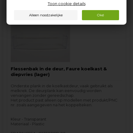
Toon cookie details
Op voorraad (
Lev. 2-3 weekdagen.
).
Flessenbak in de deur, Faure koelkast &
diepvries (lager)
Onderste plank in de koelkastdeur, vaak gebruikt als
melkrek. De deurplank kan eenvoudig worden
vervangen zonder gereedschap.
Het product past alleen op modellen met produkt/PNC
nr. zoals aangegeven na het koppelteken.
Kleur - Transparant
Materiaal - Plastic