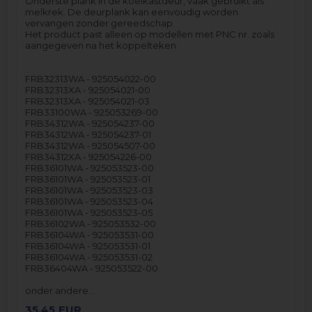
Onderste plank in de koelkastdeur, vaak gebruikt als
melkrek. De deurplank kan eenvoudig worden
vervangen zonder gereedschap.
Het product past alleen op modellen met PNC nr. zoals
aangegeven na het koppelteken.
FRB32313WA - 925054022-00
FRB32313XA - 925054021-00
FRB32313XA - 925054021-03
FRB33100WA - 925053269-00
FRB34312WA - 925054237-00
FRB34312WA - 925054237-01
FRB34312WA - 925054507-00
FRB34312XA - 925054226-00
FRB36101WA - 925053523-00
FRB36101WA - 925053523-01
FRB36101WA - 925053523-03
FRB36101WA - 925053523-04
FRB36101WA - 925053523-05
FRB36102WA - 925053532-00
FRB36104WA - 925053531-00
FRB36104WA - 925053531-01
FRB36104WA - 925053531-02
FRB36404WA - 925053522-00
onder andere…
35,45
EUR