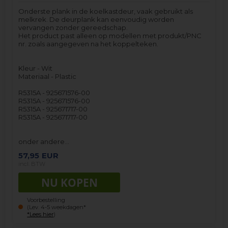
Onderste plank in de koelkastdeur, vaak gebruikt als
melkrek. De deurplank kan eenvoudig worden
vervangen zonder gereedschap.
Het product past alleen op modellen met produkt/PNC
nr. zoals aangegeven na het koppelteken.
Kleur - Wit
Materiaal - Plastic
R5315A - 925671576-00
R5315A - 925671576-00
R5315A - 925671717-00
R5315A - 925671717-00
onder andere…
57,95
EUR
incl. BTW
Voorbestelling
(Lev. 4-5 weekdagen*
*Lees hier
)