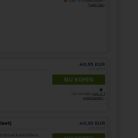
(Lev. 4-5 weekdagen*
*Lees hier
)
40,95
EUR
incl. BTW
Op voorraad (
Lev. 2-3
weekdagen.
).
leet)
40,95
EUR
incl. BTW
erd met kanteldeur.