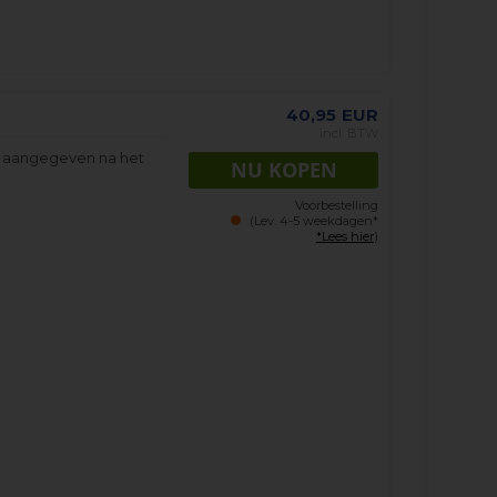
40,95
EUR
incl. BTW
s aangegeven na het
Voorbestelling
(Lev. 4-5 weekdagen*
*Lees hier
)