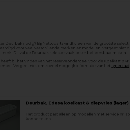
zer Deurbak nodig? Bij Nettoparts vindt u een van de grootste select
aardigd voor veel verschillende merken en modellen. Vergeet niet o
e merk. Dit zal de Deurbak selectie vaak beter beheersbaar maken.
g heeft bij het vinden van het reserveonderdeel voor de Koelkast & vr
nemen. Vergeet niet om zoveel mogelijk informatie van het
typeplaat
Deurbak, Edesa koelkast & diepvries (lager)
Het product past alleen op modellen met service nr. z
koppelteken.