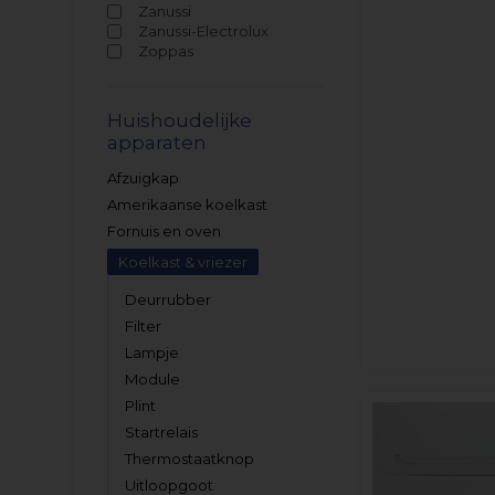
Zanussi
Zanussi-Electrolux
Zoppas
Huishoudelijke
apparaten
Afzuigkap
Amerikaanse koelkast
Fornuis en oven
Koelkast & vriezer
Deurrubber
Filter
Lampje
Module
Plint
Startrelais
Thermostaatknop
Uitloopgoot