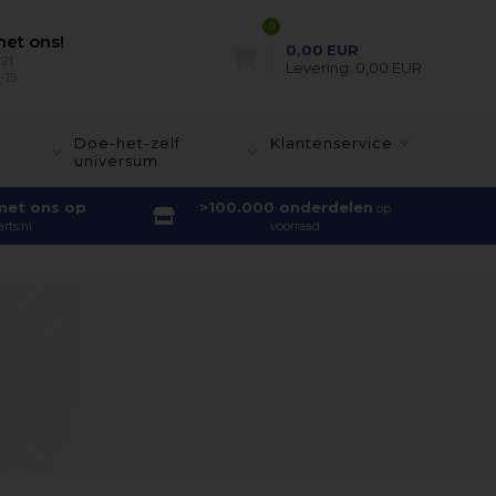
0
et ons!
0,00
EUR
21
Levering:
0,00 EUR
-15
-
Doe-het-zelf
Klantenservice
universum
met ons op
>100.000 onderdelen
op
rts.nl
voorraad