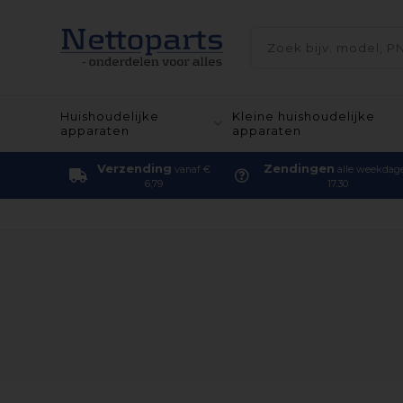
Huishoudelijke
Kleine huishoudelijke
apparaten
apparaten
Verzending
Zendingen
vanaf €
alle weekdag
6,79
17.30