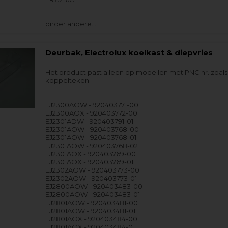
onder andere…
Deurbak, Electrolux koelkast & diepvries
Het product past alleen op modellen met PNC nr. zoal
koppelteken.
EJ2300AOW - 920403771-00
EJ2300AOX - 920403772-00
EJ2301ADW - 920403791-01
EJ2301AOW - 920403768-00
EJ2301AOW - 920403768-01
EJ2301AOW - 920403768-02
EJ2301AOX - 920403769-00
EJ2301AOX - 920403769-01
EJ2302AOW - 920403773-00
EJ2302AOW - 920403773-01
EJ2800AOW - 920403483-00
EJ2800AOW - 920403483-01
EJ2801AOW - 920403481-00
EJ2801AOW - 920403481-01
EJ2801AOX - 920403484-00
EJ2801AOX - 920403484-01