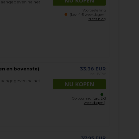
s aangegeven na het
Voorbestelling
(Lev. 4-5 weekdagen*
*Lees hier
)
den en bovenste)
33,38
EUR
incl. BTW
s aangegeven na het
Op voorraad (
Lev. 2-3
weekdagen.
).
37,95
EUR