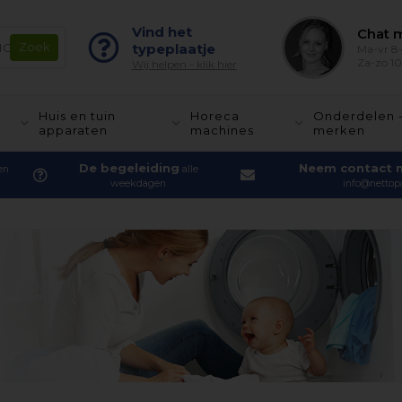
Vind het
Chat m
typeplaatje
Ma-vr 8-
Za-zo 10
Wij helpen - klik hier
Huis en tuin
Horeca
Onderdelen 
apparaten
machines
merken
De begeleiding
Neem contact 
en
alle
weekdagen
info@nettopa