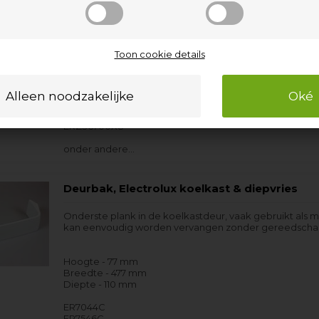
ERB34256W
ERB34300X
ERB34300X8
ERB38300W
ERB38300W8
Toon cookie details
ERC37200W
ERE34400X
ERES35800X
ERZ36700X8
onder andere…
Deurbak, Electrolux koelkast & diepvries
Onderste plank in de koelkastdeur, vaak gebruikt als 
kan eenvoudig worden vervangen zonder gereedscha
Hoogte - 77 mm
Breedte - 477 mm
Diepte - 110 mm
ER7044C
ER7546C