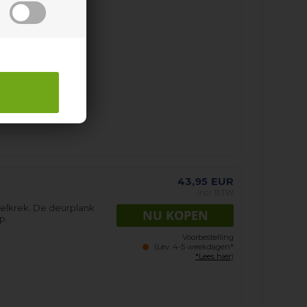
43,95
EUR
incl. BTW
melkrek. De deurplank
p.
Voorbestelling
(Lev. 4-5 weekdagen*
*Lees hier
)