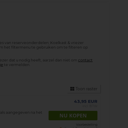
ies van reserveonderdelen; Koelkast & vriezer
m het filtermenu te gebruiken om te filteren op
iezer dat u nodig heeft, aarzel dan niet om
contact
je
te vermelden.
Toon raster
43,95
EUR
incl. BTW
oals aangegeven na het
Voorbestelling