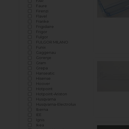
FAR
Faure
Firenzi
Flavel
Franke
Frigidaire
Frigor
Fulgor
FULGOR MILANO
Funix
Gaggenau
Gorenje
Gram
Grepa
Hanseatic
Hisense
Hoover
Hotpoint
Hotpoint-Ariston
Husqvarna
Husqvarna-Electrolux
Iberna
IEE
Ignis
Ikea