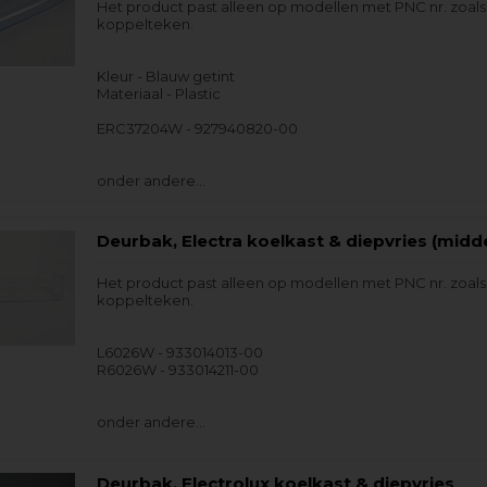
Het product past alleen op modellen met PNC nr. zoal
koppelteken.
Kleur - Blauw getint
Materiaal - Plastic
ERC37204W - 927940820-00
onder andere…
Deurbak, Electra koelkast & diepvries (mid
Het product past alleen op modellen met PNC nr. zoal
koppelteken.
L6026W - 933014013-00
R6026W - 933014211-00
onder andere…
Deurbak, Electrolux koelkast & diepvries