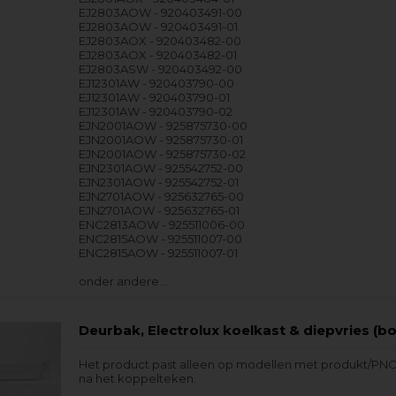
EJ2803AOW - 920403491-00
EJ2803AOW - 920403491-01
EJ2803AOX - 920403482-00
EJ2803AOX - 920403482-01
EJ2803ASW - 920403492-00
EJ12301AW - 920403790-00
EJ12301AW - 920403790-01
EJ12301AW - 920403790-02
EJN2001AOW - 925875730-00
EJN2001AOW - 925875730-01
EJN2001AOW - 925875730-02
EJN2301AOW - 925542752-00
EJN2301AOW - 925542752-01
EJN2701AOW - 925632765-00
EJN2701AOW - 925632765-01
ENC2813AOW - 925511006-00
ENC2815AOW - 925511007-00
ENC2815AOW - 925511007-01
onder andere…
Deurbak, Electrolux koelkast & diepvries (b
Het product past alleen op modellen met produkt/PNC
na het koppelteken.