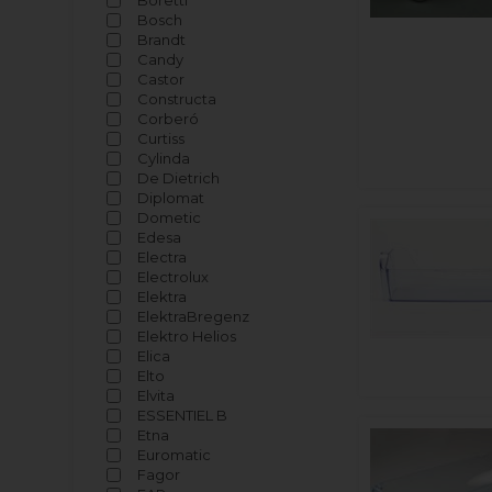
Boretti
Bosch
Brandt
Candy
Castor
Constructa
Corberó
Curtiss
Cylinda
De Dietrich
Diplomat
Dometic
Edesa
Electra
Electrolux
Elektra
ElektraBregenz
Elektro Helios
Elica
Elto
Elvita
ESSENTIEL B
Etna
Euromatic
Fagor