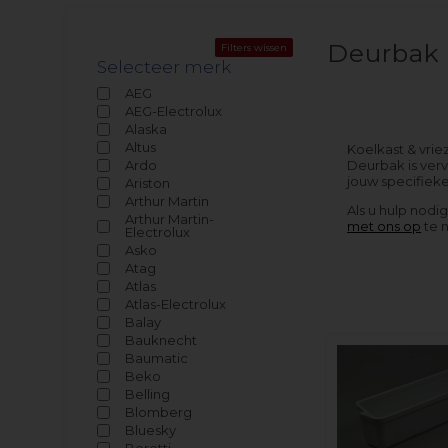
Deurbak
Filters wissen
Selecteer merk
AEG
AEG-Electrolux
Alaska
Altus
Koelkast & vrie
Ardo
Deurbak is verv
jouw specifiek
Ariston
Arthur Martin
Als u hulp nodi
Arthur Martin-
met ons op
te 
Electrolux
Asko
Atag
Atlas
Atlas-Electrolux
Balay
Bauknecht
Baumatic
Beko
Belling
Blomberg
Bluesky