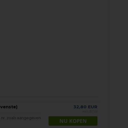
ovenste)
32,80
EUR
incl. BTW
 nr. zoals aangegeven