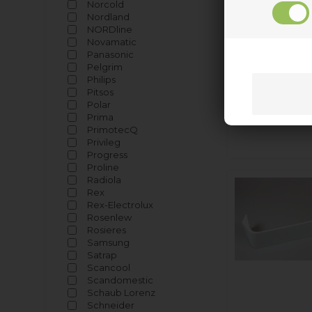
Norcold
Nordland
NORDline
Novamatic
Panasonic
Pelgrim
Philips
Pitsos
Polar
Prima
PrimotecQ
Privileg
Progress
Proline
Radiola
Rex
Rex-Electrolux
Rosenlew
Rosieres
Samsung
Satrap
Scancool
Scandomestic
Schaub Lorenz
Schneider