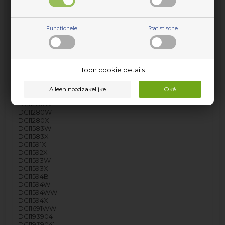
DCG550W
DCG550X
DCG750W
Functionele
Statistische
DCG750W2
DCG750W3
DCG750X
DCG750X2
DCG750X3
Toon cookie details
DCI1198W
DCI1198W1
DCI1202X
DCI1202X1
DCI1280W
DCI1280W1
DCI1280X
DCI1583W
DCI1583X
DCI1591X
DCI1592X
DCI1593W
DCI1593X
DCI1594B
DCI1594W
DCI1594WW
DCI1594X
DCI1691WW
DCI193904
DCI1939041