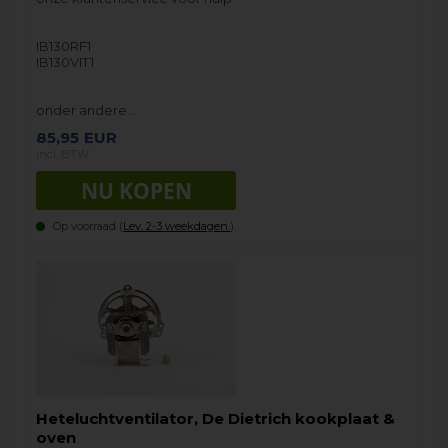
IB130RF1
IB130VIT1
onder andere…
85,95
EUR
incl. BTW
Op voorraad (
Lev. 2-3 weekdagen.
).
Heteluchtventilator, De Dietrich kookplaat &
oven