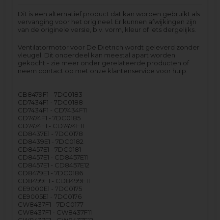
Dit is een alternatief product dat kan worden gebruikt als
vervanging voor het origineel. Er kunnen afwijkingen zijn
van de originele versie, b.v. vorm, kleur of iets dergelijks.
Ventilatormotor voor De Dietrich wordt geleverd zonder
vleugel. Dit onderdeel kan meestal apart worden
gekocht - zie meer onder gerelateerde producten of
neem contact op met onze klantenservice voor hulp.
CB8479F1 - 7DC0183
CD7434F1 - 7DC0188
CD7434F1 - CD7434F11
CD7474F1 - 7DC0185
CD7474F1 - CD7474F11
CD8437E1 - 7DC0178
CD8439E1 - 7DC0182
CD8457E1 - 7DC0181
CD8457E1 - CD8457E11
CD8457E1 - CD8457E12
CD8479E1 - 7DC0186
CD8499F1 - CD8499F11
CE9000E1 - 7DC0175
CE9005E1 - 7DC0176
CW8437F1 - 7DC0177
CW8437F1 - CW8437F11