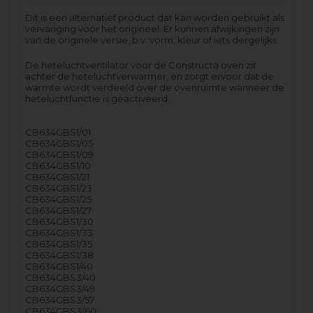
Dit is een alternatief product dat kan worden gebruikt als
vervanging voor het origineel. Er kunnen afwijkingen zijn
van de originele versie, b.v. vorm, kleur of iets dergelijks.
De heteluchtventilator voor de Constructa oven zit
achter de heteluchtverwarmer, en zorgt ervoor dat de
warmte wordt verdeeld over de ovenruimte wanneer de
heteluchtfunctie is geactiveerd.
CB634GBS1/01
CB634GBS1/05
CB634GBS1/09
CB634GBS1/10
CB634GBS1/21
CB634GBS1/23
CB634GBS1/25
CB634GBS1/27
CB634GBS1/30
CB634GBS1/33
CB634GBS1/35
CB634GBS1/38
CB634GBS1/40
CB634GBS3/40
CB634GBS3/49
CB634GBS3/57
CB634GBS3/60