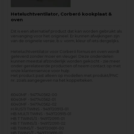
Heteluchtventilator, Corberó kookplaat &
oven
Dit is een alternatief product dat kan worden gebruikt als
vervanging voor het origineel. Er kunnen afwijkingen zijn
van de originele versie, b.v. vorm, kleur of iets dergelijks.
Heteluchtventilator voor Corberó fornuis en oven wordt
geleverd zonder moer en vleugel. Deze onderdelen
kunnen meestal afzonderlijk worden gekocht - zie meer
onder gerelateerde producten of neem contact op met
onze klantenservice voor hulp.
Het product past alleen op modellen met produkt/PNC
nr. zoals aangegeven na het koppelteken.
6040MF - 947740562-00
6040MF - 947740562-01
6040MF - 947740562-02
H RUSTI TWINS - 949720913-01
HB MULTI TWINS - 949720915-01
HB T TWINS/3 - 949720911-01
HB T TWINS/3 - 949720911-02
HB TWINS/T - 949720691-00
HB TWINS/T - 949720691-01