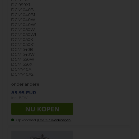
DCI999X1
DCM1040B
DCM1040B1
DCM1040W
DCM1040W1
DCM1050W
DCM1050W1
DCM1050X
DCM1050X1
DCM1540B
DCM1540W
DCM1550W
DCM1550X
DCM740A
DCM740A2
onder andere
85,95
EUR
incl. BTW
Op voorraad (
Lev. 2-3 weekdagen.
).