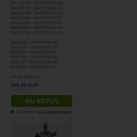
EKC 6272X - 948577905-00
EKC6120X - 948570829-00
EKC6248X - 948577506-00
EKC6248X - 948577513-00
EKC6254X - 948577605-00
EKC6272X - 948577902-00
EKC6276X - 948577706-00
EKE6100 - 948571419-00
EKE6100 - 948571421-00
EKE6102 - 948571210-00
EKE7100 - 948571515-00
EKE7101 - 948570709-00
EKE7102 - 948571310-00
onder andere…
156,95
EUR
incl. BTW
Op voorraad (
Lev. 2-3 weekdagen.
).