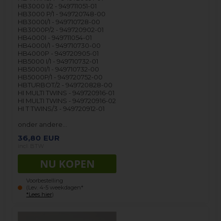
HB3000 I/2 - 949711051-01
HB3000 P/1 - 949720748-00
HB3000I/1 - 949710728-00
HB3000P/2 - 949720902-01
HB4000I - 949711054-01
HB4000I/1 - 949710730-00
HB4000P - 949720905-01
HB5000 I/1 - 949710732-01
HB5000I/1 - 949710732-00
HB5000P/1 - 949720752-00
HBTURBOT/2 - 949720828-00
HI MULTI TWINS - 949720916-01
HI MULTI TWINS - 949720916-02
HI T TWINS/3 - 949720912-01
onder andere…
36,80
EUR
incl. BTW
Voorbestelling
(Lev. 4-5 weekdagen*
*Lees hier
)