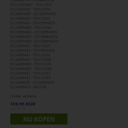
CW8437F1 - CW8437F12
DCG310WE1 - 7DC0321
DCG630W - 7DC0374
DCI295WE1 - DCI295WE11
DCI399AE1 - 7DC0323
DCI399AE1 - DCI399AE13
DCI399WE1 - 7DC0324
DCI399WE1 - DCI399WE11
DCI399WE1 - DCI399WE12
DCI399WE1 - DCI399WE13
DCI399XE1 - 7DC0325
DCI399XE1 - DCI399XE12
DCI499AE1 - 7DC0332
DCI499AE1 - 7DC0368
DCI499WE1 - 7DC0331
DCI499WE1 - 7DC0369
DCI499XE1 - 7DC0333
DCI499XE1 - 7DC0367
DCI499XE1 - DCI499XE11
DCI499XU1 - 8X0011
onder andere…
139,95
EUR
incl. BTW