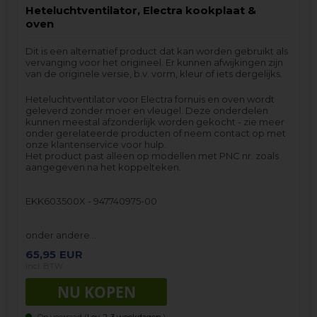
Heteluchtventilator, Electra kookplaat &
oven
Dit is een alternatief product dat kan worden gebruikt als
vervanging voor het origineel. Er kunnen afwijkingen zijn
van de originele versie, b.v. vorm, kleur of iets dergelijks.
Heteluchtventilator voor Electra fornuis en oven wordt
geleverd zonder moer en vleugel. Deze onderdelen
kunnen meestal afzonderlijk worden gekocht - zie meer
onder gerelateerde producten of neem contact op met
onze klantenservice voor hulp.
Het product past alleen op modellen met PNC nr. zoals
aangegeven na het koppelteken.
EKK603500X - 947740975-00
onder andere…
65,95
EUR
incl. BTW
Op voorraad (
Lev. 2-3 weekdagen.
).