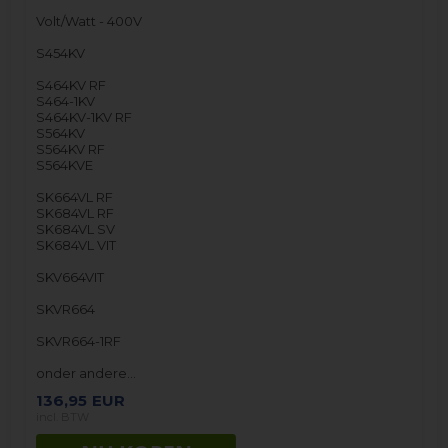
Volt/Watt - 400V
S454KV
S464KV RF
S464-1KV
S464KV-1KV RF
S564KV
S564KV RF
S564KVE
SK664VL RF
SK684VL RF
SK684VL SV
SK684VL VIT
SKV664VIT
SKVR664
SKVR664-1RF
onder andere…
136,95
EUR
incl. BTW