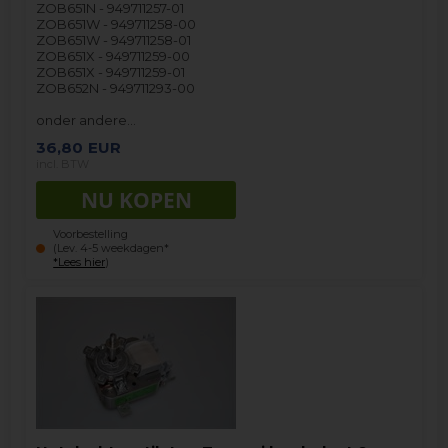
ZOB651N - 949711257-01
ZOB651W - 949711258-00
ZOB651W - 949711258-01
ZOB651X - 949711259-00
ZOB651X - 949711259-01
ZOB652N - 949711293-00
onder andere…
36,80
EUR
incl. BTW
Voorbestelling
(Lev. 4-5 weekdagen*
*Lees hier
)