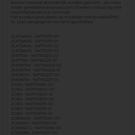
kunnen meestal afzonderlijk worden gekocht - zie meer
onder gerelateerde producten of neem contact op met
onze klantenservice voor hulp
Het product past alleen op modellen met produkt/PNC
nr. zoals aangegeven na het koppelteken.
ZLX76AMS - 947710117-00
ZLX76AMS - 947710117-01
ZLX76AMS - 947710117-02
ZLX76AMS - 947710117-03
ZM775W - 947760225-00
ZM775W - 947760225-01
ZMV875W - 947760226-00
ZMV875W - 947760226-01
ZMV875X - 947760227-00
ZMV875X - 947760227-01
ZOA5 - 949710680-00
ZOB4 - 949710800-00
ZOB4 - 949710800-01
ZOB4 - 949710800-02
ZOB5 - 949710678-00
ZOB5 - 949710678-01
ZOB5 - 949710678-02
ZOB641W - 949711290-00
ZOB641X - 949711291-00
ZOB651CG - 949711269-00
ZOB651N - 949711257-00