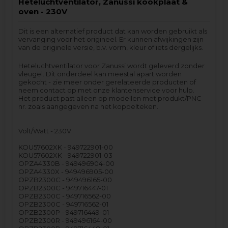
Heteluchtventilator, Zanussi kookplaat &
oven - 230V
Dit is een alternatief product dat kan worden gebruikt als
vervanging voor het origineel. Er kunnen afwijkingen zijn
van de originele versie, b.v. vorm, kleur of iets dergelijks.
Heteluchtventilator voor Zanussi wordt geleverd zonder
vleugel. Dit onderdeel kan meestal apart worden
gekocht - zie meer onder gerelateerde producten of
neem contact op met onze klantenservice voor hulp.
Het product past alleen op modellen met produkt/PNC
nr. zoals aangegeven na het koppelteken.
Volt/Watt - 230V
KOU57602XK - 949722901-00
KOU57602XK - 949722901-03
OPZA4330B - 949496904-00
OPZA4330X - 949496905-00
OPZB2300C - 949496165-00
OPZB2300C - 949716447-01
OPZB2300C - 949716562-00
OPZB2300C - 949716562-01
OPZB2300P - 949716449-01
OPZB2300R - 949496164-00