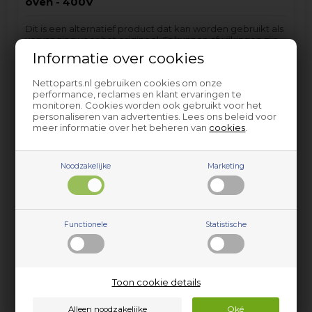
oven - 400V
Dit is een alternatief product dat kan worden gebruikt als
vervanging voor het origineel. Er kunnen afwijkingen zijn
van de originele versie, b.v. vorm, kleur of iets dergelijks.
Informatie over cookies
Het product past alleen op modellen met produkt/PNC
Nettoparts.nl gebruiken cookies om onze
nr. zoals aangegeven na het koppelteken.
performance, reclames en klant ervaringen te
monitoren. Cookies worden ook gebruikt voor het
personaliseren van advertenties. Lees ons beleid voor
Volt/Watt - 400V
meer informatie over het beheren van
cookies
.
ZCV65020WA - 940002710-01
ZCV6602MW - 940002607-00
ZCV6602MW - 940002607-01
Noodzakelijke
Marketing
onder andere…
100,95
EUR
Functionele
Statistische
incl. BTW
Voorbestelling
Toon cookie details
(Lev. 4-5 weekdagen*
*Lees hier
)