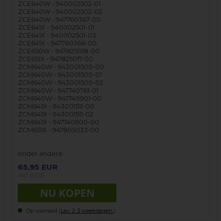
ZCE640W - 940002502-01
ZCE640W - 940002502-02
ZCE640W - 947760367-00
ZCE641X - 940002501-01
ZCE641X - 940002501-03
ZCE641X - 947760366-00
ZCE650W - 947825018-00
ZCE651X - 947825017-00
ZCM640W - 943001500-00
ZCM640W - 943001500-01
ZCM640W - 943001500-02
ZCM640W - 947740761-01
ZCM640W - 947740901-00
ZCM641X - 943001511-00
ZCM641X - 943001511-02
ZCM641X - 947740900-00
ZCM651X - 947805033-00
onder andere…
65,95
EUR
incl. BTW
Op voorraad (
Lev. 2-3 weekdagen.
).