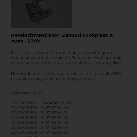
Heteluchtventilator, Zanussi kookplaat &
oven - 230V
Dit is een alternatief product dat kan worden gebruikt als
vervanging voor het origineel. Er kunnen afwijkingen zijn
van de originele versie, b.v. vorm, kleur of iets dergelijks.
Het product past alleen op modellen met produkt/PNC
nr. zoals aangegeven na het koppelteken.
Volt/Watt - 230V
ZOB30601WU - 949496189-00
ZOB30601XK - 949716200-00
ZOB30601XK - 949716200-01
ZOB30601XK - 949716200-02
ZOB30601XK - 949716200-03
ZOB30601XK - 949716200-04
ZOB30601XK - 949716200-05
ZOB30601XK - 949716209-00