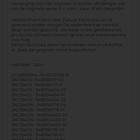
vervanging voor het origineel. Er kunnen afwijkingen zijn
van de originele versie, b.v. vorm, kleur of iets dergelijks.
Heteluchtventilator voor Zanussi-Electrolux wordt
geleverd zonder vleugel. Dit onderdeel kan meestal
apart worden gekocht - zie meer onder gerelateerde
producten of neem contact op met onze klantenservice
voor hulp.
Het product past alleen op modellen met produkt/PNC
nr. zoals aangegeven na het koppelteken.
Volt/Watt - 230V
ZCV65310XA - 940002706-01
ZKC5540S - 948518077-00
ZKC5540S - 948518077-01
ZKC5540S - 948904404-00
ZKC5540S - 948904404-01
ZKC5540S - 948904404-02
ZKC5540W - 948518076-00
ZKC5540W - 948518076-01
ZKC5540W - 948904403-00
ZKC5540W - 948904403-01
ZKC5540W - 948904403-02
ZKC5540X - 948518078-00
ZKC5540X - 948518078-01
ZKC5540X - 948904405-00