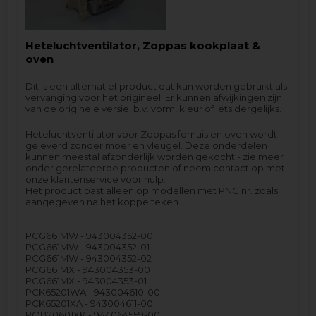
Heteluchtventilator, Zoppas kookplaat &
oven
Dit is een alternatief product dat kan worden gebruikt als
vervanging voor het origineel. Er kunnen afwijkingen zijn
van de originele versie, b.v. vorm, kleur of iets dergelijks.
Heteluchtventilator voor Zoppas fornuis en oven wordt
geleverd zonder moer en vleugel. Deze onderdelen
kunnen meestal afzonderlijk worden gekocht - zie meer
onder gerelateerde producten of neem contact op met
onze klantenservice voor hulp.
Het product past alleen op modellen met PNC nr. zoals
aangegeven na het koppelteken.
PCG661MW - 943004352-00
PCG661MW - 943004352-01
PCG661MW - 943004352-02
PCG661MX - 943004353-00
PCG661MX - 943004353-01
PCK65201WA - 943004610-00
PCK65201XA - 943004611-00
POB20601XK - 944064559-00