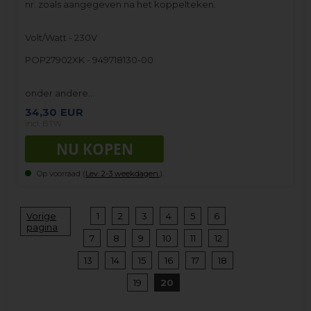
nr. zoals aangegeven na het koppelteken.
Volt/Watt - 230V
POP27902XK - 949718130-00
onder andere…
34,30
EUR
incl. BTW
Op voorraad (
Lev. 2-3 weekdagen.
).
Vorige
1
2
3
4
5
6
pagina
7
8
9
10
11
12
13
14
15
16
17
18
19
20