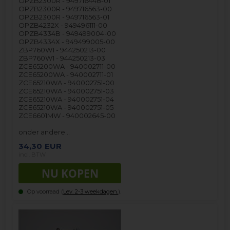
OPZB2300R - 949716448-01
OPZB2300R - 949716563-00
OPZB2300R - 949716563-01
OPZB4232X - 949496111-00
OPZB4334B - 949499004-00
OPZB4334X - 949499005-00
ZBP760W1 - 944250213-00
ZBP760W1 - 944250213-03
ZCE65200WA - 940002711-00
ZCE65200WA - 940002711-01
ZCE65210WA - 940002751-00
ZCE65210WA - 940002751-03
ZCE65210WA - 940002751-04
ZCE65210WA - 940002751-05
ZCE6601MW - 940002645-00
onder andere…
34,30
EUR
incl. BTW
Op voorraad (
Lev. 2-3 weekdagen.
).