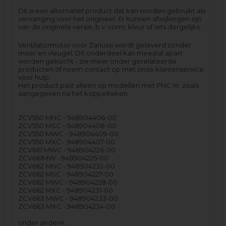
Dit is een alternatief product dat kan worden gebruikt als
vervanging voor het origineel. Er kunnen afwijkingen zijn
van de originele versie, b.v. vorm, kleur of iets dergelijks.
Ventilatormotor voor Zanussi wordt geleverd zonder
moer en vleugel. Dit onderdeel kan meestal apart
worden gekocht - zie meer onder gerelateerde
producten of neem contact op met onze klantenservice
voor hulp.
Het product past alleen op modellen met PNC nr. zoals
aangegeven na het koppelteken.
ZCV550 MNC - 948904406-00
ZCV550 MSC - 948904408-00
ZCV550 MWC - 948904409-00
ZCV550 MXC - 948904407-00
ZCV661 MWC - 948904226-00
ZCV661MW - 948904225-00
ZCV662 MNC - 948904232-00
ZCV662 MSC - 948904227-00
ZCV662 MWC - 948904228-00
ZCV662 MXC - 948904231-00
ZCV663 MWC - 948904233-00
ZCV663 MXC - 948904234-00
onder andere…