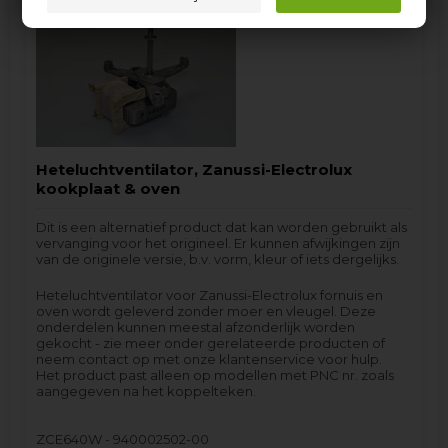
Heteluchtventilator, Zanussi-Electrolux
kookplaat & oven
Dit is een alternatief product dat kan worden gebruikt als
vervanging voor het origineel. Er kunnen afwijkingen zijn
van de originele versie, b.v. vorm, kleur of iets dergelijks.
Heteluchtventilator voor Zanussi-Electrolux fornuis en
oven wordt geleverd zonder moer en vleugel. Deze
onderdelen kunnen meestal afzonderlijk worden
gekocht - zie meer onder gerelateerde producten of
neem contact op met onze klantenservice voor hulp.
Het product past alleen op modellen met PNC nr. zoals
aangegeven na het koppelteken.
ZCE640W - 940002502-00