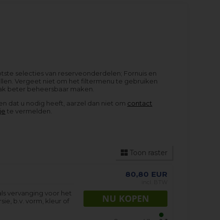
otste selecties van reserveonderdelen; Fornuis en
len. Vergeet niet om het filtermenu te gebruiken
 vaak beter beheersbaar maken.
en dat u nodig heeft, aarzel dan niet om
contact
je
te vermelden.
Toon raster
80,80
EUR
incl. BTW
als vervanging voor het
sie, b.v. vorm, kleur of