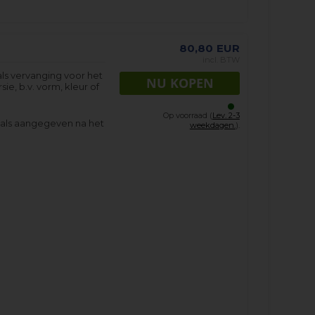
80,80
EUR
incl. BTW
als vervanging voor het
sie, b.v. vorm, kleur of
Op voorraad (
Lev. 2-3
oals aangegeven na het
weekdagen.
).