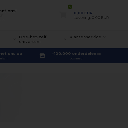
0
et ons!
0,00
EUR
21
Levering:
0,00 EUR
-15
-
Doe-het-zelf
Klantenservice
universum
met ons op
>100.000 onderdelen
op
rts.nl
voorraad