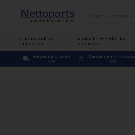
Huishoudelijke
Kleine huishoudelijke
apparaten
apparaten
Verzending
Zendingen
vanaf €
alle weekdag
6,79
17.30