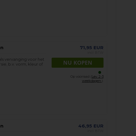
en
71,95
EUR
incl. BTW
als vervanging voor het
sie, b.v. vorm, kleur of
Op voorraad (
Lev. 2-3
weekdagen.
).
en
46,95
EUR
incl. BTW