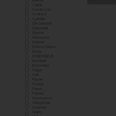
Brandt
Caple
Constructa
Corberó
Cylinda
De Dietrich
Diplomat
Electra
Electrolux
Elektra
Elektro Helios
Elvita
ESSENTIEL B
Euroline
Euromatic
Fagor
FAR
Faure
Firenzi
Flavel
Franke
Functionica
Gaggenau
Gorenje
Gram