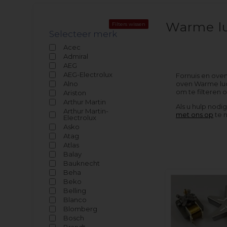
Warme lu
Filters wissen
Selecteer merk
Acec
Admiral
AEG
AEG-Electrolux
Fornuis en oven
Alno
oven Warme luch
om te filteren 
Ariston
Arthur Martin
Als u hulp nodi
Arthur Martin-
met ons op
te 
Electrolux
Asko
Atag
Atlas
Balay
Bauknecht
Beha
Beko
Belling
Blanco
Blomberg
Bosch