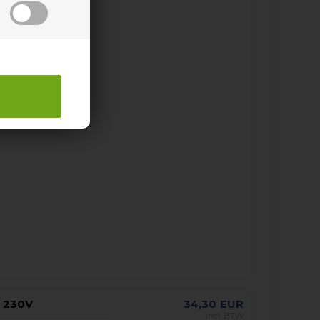
- 230V
34,30
EUR
incl. BTW