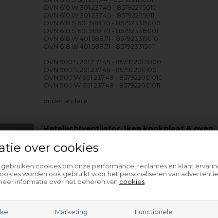
OVN 610 W 301.237.40 - 857922115010
OVN 610 W 301.237.40 - 857922115011
OVN 618 S 601.588.70 - 857923315000
OVN 618 S 601.588.70 - 857923315001
OVN 618 W 401.588.71 - 857923315010
OVN 618 W 401.588.71 - 857923315011
OVN 900 S 201.237.45 - 857922001000
OVN 900 S 201.237.45 - 857922001001
OVN 900 W 601.237.48 - 857922001010
OVN 900 W 601.237.48 - 857922001011
onder andere…
Heteluchtventilator, Ikea kookplaat & oven
atie over cookies
Dit is een alternatief product dat kan worden gebruikt 
origineel. Er kunnen afwijkingen zijn van de originele ver
iets dergelijks.
l gebruiken cookies om onze performance, reclames en klant ervarin
ookies worden ook gebruikt voor het personaliseren van advertentie
Heteluchtventilator voor Ikea fornuis en oven wordt g
meer informatie over het beheren van
cookies
.
vleugel. Deze onderdelen kunnen meestal afzonderlijk
meer onder gerelateerde producten of neem contact
klantenservice voor hulp.
Het product past alleen op modellen met PNC nr. zoal
jke
Marketing
Functionele