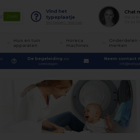
Vind het
Chat m
typeplaatje
Ma-vr 8-
Za-zo 10
Wij helpen - klik hier
Huis en tuin
Horeca
Onderdelen 
apparaten
machines
merken
De begeleiding
Neem contact 
en
alle
weekdagen
info@nettopa