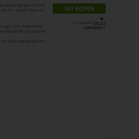
als vervanging voor het
sie, b.v. vorm, kleur of
Op voorraad (
Lev. 2-3
leugel. Dit onderdeel
weekdagen.
).
gerelateerde producten
.
 nr. zoals aangegeven