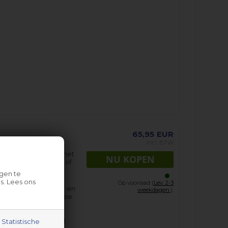
65,95
EUR
incl. BTW
als vervanging voor het
sie, b.v. vorm, kleur of
gen te
s. Lees ons
Op voorraad (
Lev. 2-3
eleverd zonder moer en
weekdagen.
).
 worden gekocht - zie
 op met onze
s aangegeven na het
Statistische