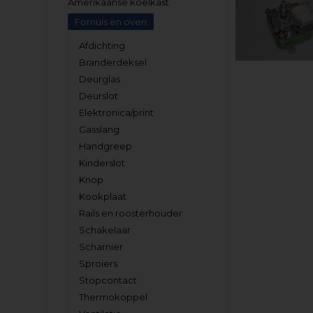
Amerikaanse koelkast
Fornuis en oven
Afdichting
Branderdeksel
Deurglas
Deurslot
Elektronica/print
Gasslang
Handgreep
Kinderslot
Knop
Kookplaat
Rails en roosterhouder
Schakelaar
Scharnier
Sproiers
Stopcontact
Thermokoppel