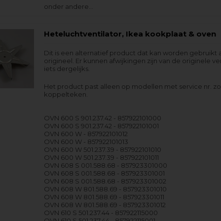
onder andere…
Heteluchtventilator, Ikea kookplaat & oven
Dit is een alternatief product dat kan worden gebruikt 
origineel. Er kunnen afwijkingen zijn van de originele ver
iets dergelijks.
Het product past alleen op modellen met service nr. z
koppelteken.
OVN 600 S 901.237.42 - 857922101000
OVN 600 S 901.237.42 - 857922101001
OVN 600 W - 857922101012
OVN 600 W - 857922101013
OVN 600 W 501.237.39 - 857922101010
OVN 600 W 501.237.39 - 857922101011
OVN 608 S 001.588.68 - 857923301000
OVN 608 S 001.588.68 - 857923301001
OVN 608 S 001.588.68 - 857923301002
OVN 608 W 801.588.69 - 857923301010
OVN 608 W 801.588.69 - 857923301011
OVN 608 W 801.588.69 - 857923301012
OVN 610 S 501.237.44 - 857922115000
OVN 610 S 501.237.44 - 857922115001