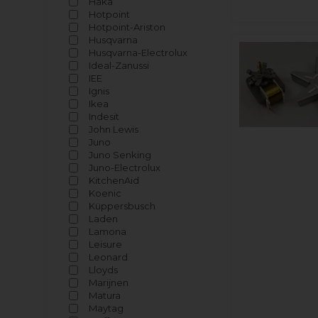
Haka
Hotpoint
Hotpoint-Ariston
Husqvarna
Husqvarna-Electrolux
Ideal-Zanussi
IEE
Ignis
Ikea
Indesit
John Lewis
Juno
Juno Senking
Juno-Electrolux
KitchenAid
Koenic
Küppersbusch
Laden
Lamona
Leisure
Leonard
Lloyds
Marijnen
Matura
Maytag