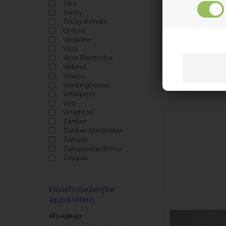
Tiba
Tricity
Tricity Bendix
United
Vedette
Voss
Voss-Electrolux
Vølund
Wasco
Westinghouse
Whirlpool
Witt
Wrighton
Zanker
Zanker-Electrolux
Zanussi
Zanussi-Electrolux
Zoppas
Huishoudelijke
apparaten
Afzuigkap