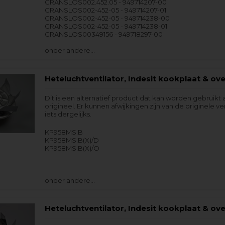
GRANSLOS002.452.05 - 949714207-00
GRANSLOS002-452-05 - 949714207-01
GRANSLOS002-452-05 - 949714238-00
GRANSLOS002-452-05 - 949714238-01
GRANSLOS00349156 - 949718297-00
onder andere…
Heteluchtventilator, Indesit kookplaat & ov
Dit is een alternatief product dat kan worden gebruikt 
origineel. Er kunnen afwijkingen zijn van de originele ver
iets dergelijks.
KP958MS.B
KP958MS.B(X)/D
KP958MS.B(X)/O
onder andere…
Heteluchtventilator, Indesit kookplaat & ov