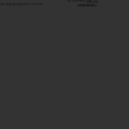
Op voorraad (
Lev. 2-3
oals aangegeven na het
weekdagen.
).