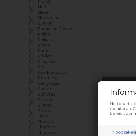
Moffat
Neff
Neue
Novamatic
Oranier
Parkinson Cowan
Philco
Philips
Pitsos
Prima
Privileg
Progress
Rex
Rex-Electrolux
Rosenlew
Sangiorgio
Sauter
Inform
Scholtes
Siemens
Nettoparts.n
Silentic
monitoren. C
Smeg
beleid voor 
Teba
Therma
Thermor
Noodzakeli
Thomson