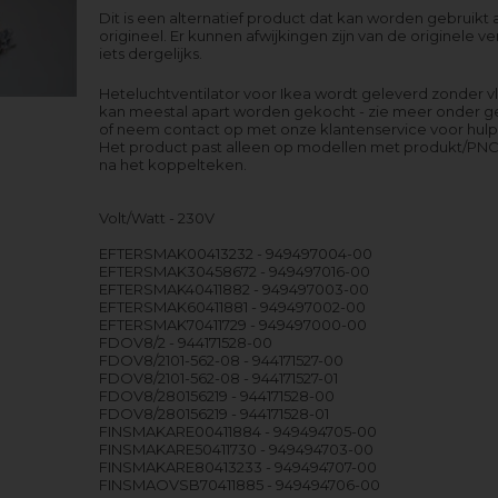
Dit is een alternatief product dat kan worden gebruikt 
origineel. Er kunnen afwijkingen zijn van de originele ver
iets dergelijks.
Heteluchtventilator voor Ikea wordt geleverd zonder v
kan meestal apart worden gekocht - zie meer onder 
of neem contact op met onze klantenservice voor hulp
Het product past alleen op modellen met produkt/PNC
na het koppelteken.
Volt/Watt - 230V
EFTERSMAK00413232 - 949497004-00
EFTERSMAK30458672 - 949497016-00
EFTERSMAK40411882 - 949497003-00
EFTERSMAK60411881 - 949497002-00
EFTERSMAK70411729 - 949497000-00
FDOV8/2 - 944171528-00
FDOV8/2101-562-08 - 944171527-00
FDOV8/2101-562-08 - 944171527-01
FDOV8/280156219 - 944171528-00
FDOV8/280156219 - 944171528-01
FINSMAKARE00411884 - 949494705-00
FINSMAKARE50411730 - 949494703-00
FINSMAKARE80413233 - 949494707-00
FINSMAOVSB70411885 - 949494706-00