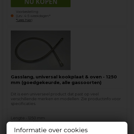
Voorbestelling
(Lev. 4-5 weekdagen*
*Lees hier
)
Gasslang, universal kookplaat & oven - 1250
mm (goedgekeurde, alle gassoorten)
Dit is een universeel product dat past op veel
verschillende merken en modellen. Zie productinfo voor
specificaties.
Lengte - 1250 mm
Diameter - ½"
Informatie over cookies