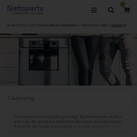
0
Je bevindt je hier:
Huishoudelijke apparaten
»
Fornuis en oven
»
Gasslang
Gasslang
Fornuis en oven Gasslang nodig? Bij Nettoparts vindt u
een van de grootste selecties van reserveonderdelen;
Fornuis en oven Gasslang
is vervaardigd voor veel
verschillende merken en modellen. Vergeet niet om
het filtermenu te gebruiken om te filteren op jouw