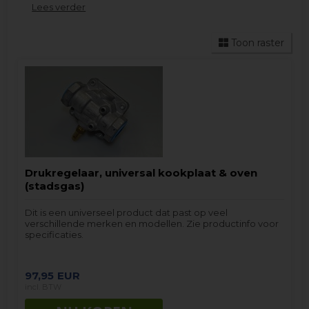
Lees verder
specifieke merk. Dit zal de Gasslang selectie vaak
beter beheersbaar maken.
Als u hulp nodig heeft bij het vinden van het
Toon raster
reserveonderdeel voor de Fornuis en oven dat u
nodig heeft, aarzel dan niet om
contact met ons
op te
nemen. Vergeet niet om zoveel mogelijk informatie
van het
typeplaatje
te vermelden.
Drukregelaar, universal kookplaat & oven
(stadsgas)
Dit is een universeel product dat past op veel
verschillende merken en modellen. Zie productinfo voor
specificaties.
97,95
EUR
incl. BTW