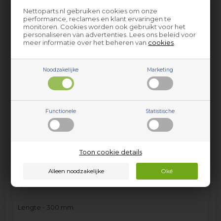
97,95
EUR
Nettoparts.nl gebruiken cookies om onze
incl. BTW
performance, reclames en klant ervaringen te
monitoren. Cookies worden ook gebruikt voor het
personaliseren van advertenties. Lees ons beleid voor
meer informatie over het beheren van
cookies
.
Op voorraad (
Lev. 2-3 weekdagen.
).
Noodzakelijke
Marketing
Functionele
Statistische
Gasslang, universal kookplaat & oven - 300
mm (goedgekeurde, alle gassoorten)
Toon cookie details
Dit is een universeel product dat past op veel
verschillende merken en modellen. Zie productinfo voor
specificaties.
Lengte - 300 mm