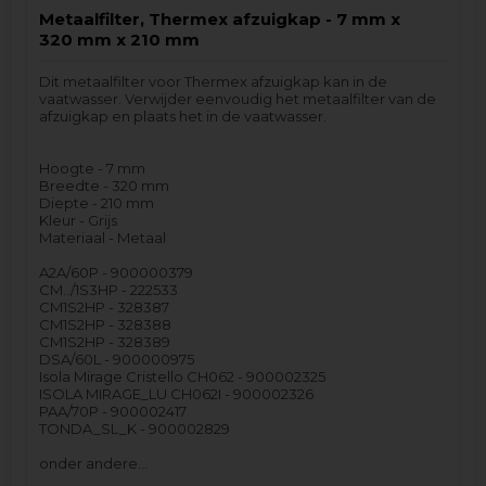
Metaalfilter, Thermex afzuigkap - 7 mm x
320 mm x 210 mm
Dit metaalfilter voor Thermex afzuigkap kan in de
vaatwasser. Verwijder eenvoudig het metaalfilter van de
afzuigkap en plaats het in de vaatwasser.
Hoogte - 7 mm
Breedte - 320 mm
Diepte - 210 mm
Kleur - Grijs
Materiaal - Metaal
A2A/60P - 900000379
CM../1S3HP - 222533
CM1S2HP - 328387
CM1S2HP - 328388
CM1S2HP - 328389
DSA/60L - 900000975
Isola Mirage Cristello CH062 - 900002325
ISOLA MIRAGE_LU CH062I - 900002326
PAA/70P - 900002417
TONDA_SL_K - 900002829
onder andere…