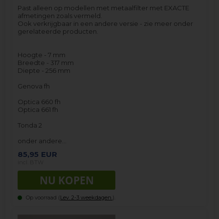
Past alleen op modellen met metaalfilter met EXACTE
afmetingen zoals vermeld.
Ook verkrijgbaar in een andere versie - zie meer onder
gerelateerde producten.
Hoogte - 7 mm
Breedte - 317 mm
Diepte - 256 mm
Genova fh
Optica 660 fh
Optica 661 fh
Tonda 2
onder andere…
85,95
EUR
incl. BTW
Op voorraad (
Lev. 2-3 weekdagen.
).