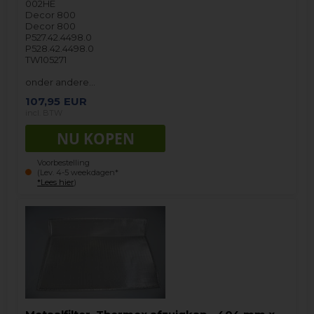
002HE
Decor 800
Decor 800
P527.42.4498.0
P528.42.4498.0
TW105271
onder andere…
107,95
EUR
incl. BTW
Voorbestelling
(Lev. 4-5 weekdagen*
*Lees hier
)