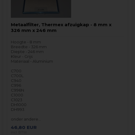
Metaalfilter, Thermex afzuigkap - 8 mm x
326 mm x 246 mm
Hoogte - 8 mm
Breedte - 326 mm
Diepte - 246 mm
Kleur - Grijs
Materiaal - Aluminium
C700
C700L
C940
C996
C996N
C1000
C1023
DH1000
DH993
onder andere…
46,80
EUR
incl. BTW