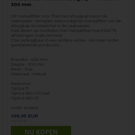
300 mm
Dit metaalfilter voor Thermex afzuigkap kan in de
vaatwasser. Verwijder eenvoudig het metaalfilter van de
afzuigkap en plaats het in de vaatwasser.
Past alleen op modellen met metaalfilter met EXACTE
afmetingen zoals vermeld.
Ook verkrijgbaar in een andere versie - zie meer onder
gerelateerde producten.
Breedte - 400 mm
Diepte - 300 mm
Kleur - Grijs
Materiaal - Metaal
Narbonne
Optica 51
Optica 660 2011 wall
Optica 660 GT
onder andere…
106,95
EUR
incl. BTW