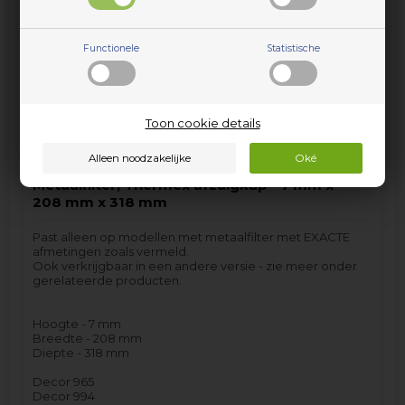
(Lev. 4-5 weekdagen*
*Lees hier
)
Functionele
Statistische
Toon cookie details
Metaalfilter, Thermex afzuigkap - 7 mm x
208 mm x 318 mm
Past alleen op modellen met metaalfilter met EXACTE
afmetingen zoals vermeld.
Ook verkrijgbaar in een andere versie - zie meer onder
gerelateerde producten.
Hoogte - 7 mm
Breedte - 208 mm
Diepte - 318 mm
Decor 965
Decor 994