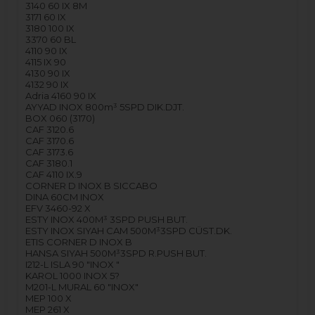
3140 60 IX 8M
3171 60 IX
3180 100 IX
3370 60 BL
4110 90 IX
4115 IX 90
4130 90 IX
4132 90 IX
Adria 4160 90 IX
AYYAD INOX 800m³ 5SPD DIK.DJT.
BOX 060 (3170)
CAF 3120.6
CAF 3170.6
CAF 3173.6
CAF 3180.1
CAF 4110 IX.9
CORNER D INOX B SICCABO
DINA 60CM INOX
EFV 3460-92 X
ESTY INOX 400M³ 3SPD PUSH BUT.
ESTY INOX SIYAH CAM 500M³3SPD CÜST.DK.
ETIS CORNER D INOX B
HANSA SIYAH 500M³3SPD R.PUSH BUT.
I212-L ISLA 90 "INOX "
KAROL 1000 INOX 5?
M201-L MURAL 60 "INOX"
MEP 100 X
MEP 261 X