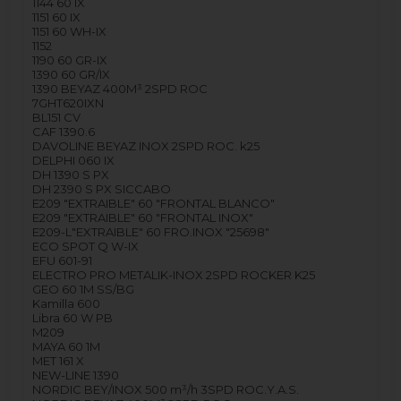
1144 60 IX
1151 60 IX
1151 60 WH-IX
1152
1190 60 GR-IX
1390 60 GR/IX
1390 BEYAZ 400M³ 2SPD ROC
7GHT620IXN
BL151 CV
CAF 1390.6
DAVOLINE BEYAZ INOX 2SPD ROC. k25
DELPHI 060 IX
DH 1390 S PX
DH 2390 S PX SICCABO
E209 "EXTRAIBLE" 60 "FRONTAL BLANCO"
E209 "EXTRAIBLE" 60 "FRONTAL INOX"
E209-L"EXTRAIBLE" 60 FRO.INOX "25698"
ECO SPOT Q W-IX
EFU 601-91
ELECTRO PRO METALIK-INOX 2SPD ROCKER K25
GEO 60 1M SS/BG
Kamilla 600
Libra 60 W PB
M209
MAYA 60 1M
MET 161 X
NEW-LINE 1390
NORDIC BEY/INOX 500 m³/h 3SPD ROC.Y.A.S.