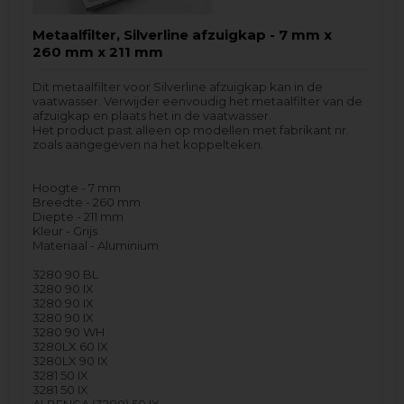
Metaalfilter, Silverline afzuigkap - 7 mm x
260 mm x 211 mm
Dit metaalfilter voor Silverline afzuigkap kan in de
vaatwasser. Verwijder eenvoudig het metaalfilter van de
afzuigkap en plaats het in de vaatwasser.
Het product past alleen op modellen met fabrikant nr.
zoals aangegeven na het koppelteken.
Hoogte - 7 mm
Breedte - 260 mm
Diepte - 211 mm
Kleur - Grijs
Materiaal - Aluminium
3280 90 BL
3280 90 IX
3280 90 IX
3280 90 IX
3280 90 WH
3280LX 60 IX
3280LX 90 IX
3281 50 IX
3281 50 IX