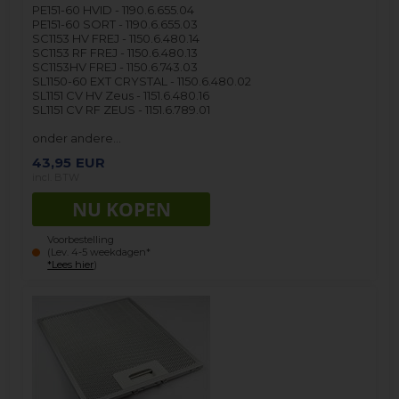
PE151-60 HVID - 1190.6.655.04
PE151-60 SORT - 1190.6.655.03
SC1153 HV FREJ - 1150.6.480.14
SC1153 RF FREJ - 1150.6.480.13
SC1153HV FREJ - 1150.6.743.03
SL1150-60 EXT CRYSTAL - 1150.6.480.02
SL1151 CV HV Zeus - 1151.6.480.16
SL1151 CV RF ZEUS - 1151.6.789.01
onder andere…
43,95
EUR
incl. BTW
Voorbestelling
(Lev. 4-5 weekdagen*
*Lees hier
)