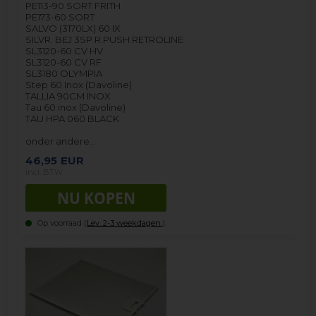
PE113-90 SORT FRITH
PE173-60 SORT
SALVO (3170LX) 60 IX
SILVR. BEJ 3SP R.PUSH RETROLINE
SL3120-60 CV HV
SL3120-60 CV RF
SL3180 OLYMPIA
Step 60 Inox (Davoline)
TALLIA 90CM INOX
Tau 60 inox (Davoline)
TAU HPA 060 BLACK
onder andere…
46,95
EUR
incl. BTW
Op voorraad (
Lev. 2-3 weekdagen.
).