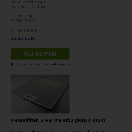
Kleur - Zwart / Grijs
Materiaal - Metaal
SL3120-90RF
SL3120-90SR
onder andere…
53,95
EUR
incl. BTW
Op voorraad (
Lev. 2-3 weekdagen.
).
Metaalfilter, Silverline afzuigkap (1 stuk)
Dit metaalfilter voor Silverline afzuigkap kan in de