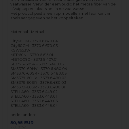
vaatwasser. Verwijder eenvoudig het metaalfilter van de
afzuigkap en plaats het in de vaatwasser.
Het product past alleen op modellen met fabrikant nr.
zoals aangegeven na het koppelteken.
Materiaal - Metaal
City60CM - 3370.6.670.04
City60CM - 3370.6.670.03
KSW653W
MEP60N - 3370.6.615.01
MISTO090 - 3373.9.407.01
SL3373-60SR - 3373.6.480.02
SM3370-60HV - 3370.6.480.04
SM3370-60SR - 3370.6.480.03
SM3379-60HV - 3379.6.480.02
SM3379-60SR - 3379.6.480.03
SM3379-60SR - 3379.6.480.01
STELLA60 - 3333.6.449.02
STELLA60 - 3333.6.449.01
STELLA60 - 3333.6.449.03
STELLA60 - 3333.6.449.04
onder andere…
50,95
EUR
incl. BTW