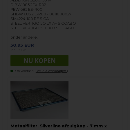
ALBENGA (3280) 50 IX
DIBW 885.2EX-R02
PEW 685 ES-R00
SHBW 685.2 E-R00 - 0811000027
SM4224-100 RF SIGA
STEEL VERTIGO 5O LX A+ SICCABO
STEEL VERTIGO 5O LX B SICCABO
onder andere…
50,95
EUR
incl. BTW
Op voorraad (
Lev. 2-3 weekdagen.
).
Metaalfilter, Silverline afzuigkap - 7 mm x