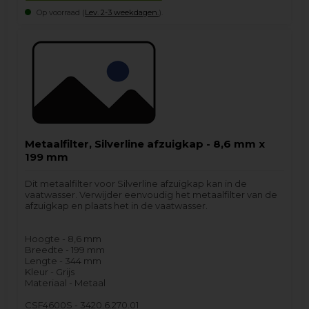
Op voorraad (
Lev. 2-3 weekdagen.
).
Metaalfilter, Silverline afzuigkap - 8,6 mm x
199 mm
Dit metaalfilter voor Silverline afzuigkap kan in de
vaatwasser. Verwijder eenvoudig het metaalfilter van de
afzuigkap en plaats het in de vaatwasser.
Hoogte - 8,6 mm
Breedte - 199 mm
Lengte - 344 mm
Kleur - Grijs
Materiaal - Metaal
CSF4600S - 3420.6.270.01