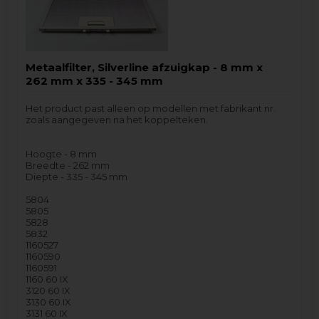
Metaalfilter, Silverline afzuigkap - 8 mm x
262 mm x 335 - 345 mm
Het product past alleen op modellen met fabrikant nr.
zoals aangegeven na het koppelteken.
Hoogte - 8 mm
Breedte - 262 mm
Diepte - 335 - 345 mm
5804
5805
5828
5832
1160527
1160590
1160591
1160 60 IX
3120 60 IX
3130 60 IX
3131 60 IX