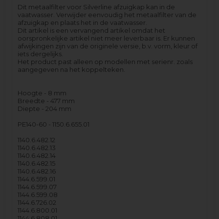
Dit metaalfilter voor Silverline afzuigkap kan in de
vaatwasser. Verwijder eenvoudig het metaalfilter van de
afzuigkap en plaats het in de vaatwasser.
Dit artikel is een vervangend artikel omdat het
oorspronkelijke artikel niet meer leverbaar is. Er kunnen
afwijkingen zijn van de originele versie, b.v. vorm, kleur of
iets dergelijks.
Het product past alleen op modellen met serienr. zoals
aangegeven na het koppelteken.
Hoogte - 8 mm
Breedte - 477 mm
Diepte - 204 mm
PE140-60 - 1150.6.655.01
1140.6.482.12
1140.6.482.13
1140.6.482.14
1140.6.482.15
1140.6.482.16
1144.6.599.01
1144.6.599.07
1144.6.599.08
1144.6.726.02
1144.6.800.01
1144.6.808.01