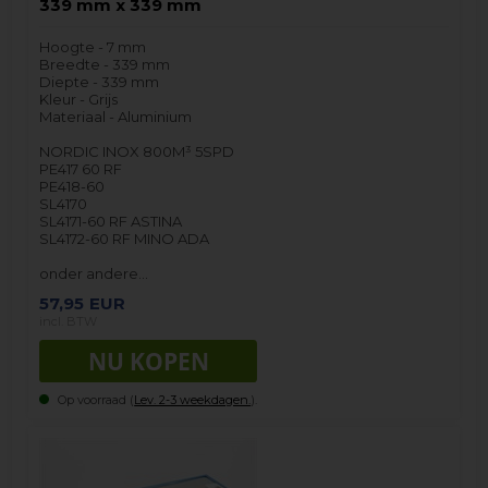
339 mm x 339 mm
Hoogte - 7 mm
Breedte - 339 mm
Diepte - 339 mm
Kleur - Grijs
Materiaal - Aluminium
NORDIC INOX 800M³ 5SPD
PE417 60 RF
PE418-60
SL4170
SL4171-60 RF ASTINA
SL4172-60 RF MINO ADA
onder andere…
57,95
EUR
incl. BTW
Op voorraad (
Lev. 2-3 weekdagen.
).