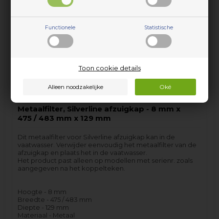
Voorbestelling
(Lev. 4-5 weekdagen*
*Lees hier
)
Functionele
Statistische
Toon cookie details
Metaalfilter, Silverline afzuigkap - 8 mm x
475 / 483 mm x 129 mm
Dit metaalfilter voor Silverline afzuigkap kan in de
vaatwasser. Verwijder eenvoudig het metaalfilter van de
afzuigkap en plaats het in de vaatwasser.
Het product past alleen op modellen met serienr. zoals
aangegeven na het koppelteken.
Hoogte - 8 mm
Breedte - 475 / 483 mm
Diepte - 129 mm
Materiaal - Metaal