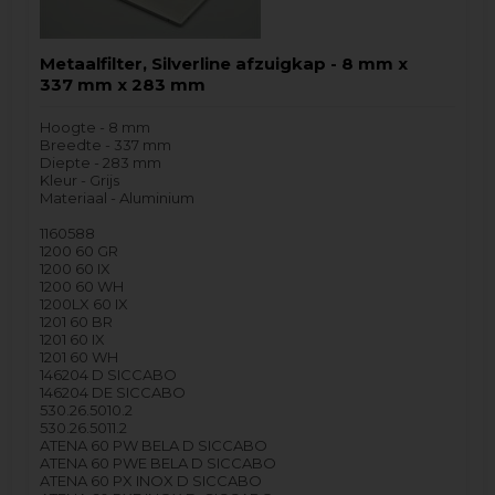
Metaalfilter, Silverline afzuigkap - 8 mm x
337 mm x 283 mm
Hoogte - 8 mm
Breedte - 337 mm
Diepte - 283 mm
Kleur - Grijs
Materiaal - Aluminium
1160588
1200 60 GR
1200 60 IX
1200 60 WH
1200LX 60 IX
1201 60 BR
1201 60 IX
1201 60 WH
146204 D SICCABO
146204 DE SICCABO
530.26.5010.2
530.26.5011.2
ATENA 60 PW BELA D SICCABO
ATENA 60 PWE BELA D SICCABO
ATENA 60 PX INOX D SICCABO