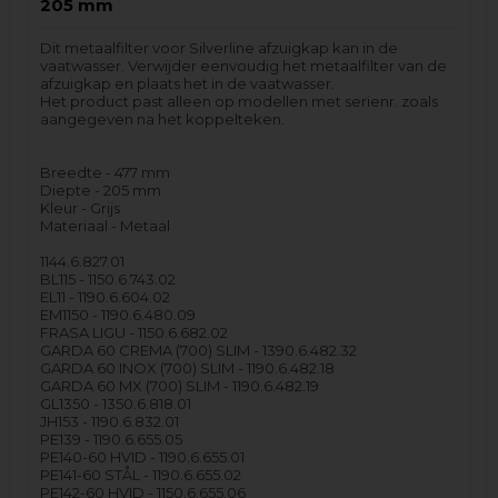
205 mm
Dit metaalfilter voor Silverline afzuigkap kan in de
vaatwasser. Verwijder eenvoudig het metaalfilter van de
afzuigkap en plaats het in de vaatwasser.
Het product past alleen op modellen met serienr. zoals
aangegeven na het koppelteken.
Breedte - 477 mm
Diepte - 205 mm
Kleur - Grijs
Materiaal - Metaal
1144.6.827.01
BL115 - 1150.6.743.02
EL11 - 1190.6.604.02
EM1150 - 1190.6.480.09
FRASA LIGU - 1150.6.682.02
GARDA 60 CREMA (700) SLIM - 1390.6.482.32
GARDA 60 INOX (700) SLIM - 1190.6.482.18
GARDA 60 MX (700) SLIM - 1190.6.482.19
GL1350 - 1350.6.818.01
JH153 - 1190.6.832.01
PE139 - 1190.6.655.05
PE140-60 HVID - 1190.6.655.01
PE141-60 STÅL - 1190.6.655.02
PE142-60 HVID - 1150.6.655.06