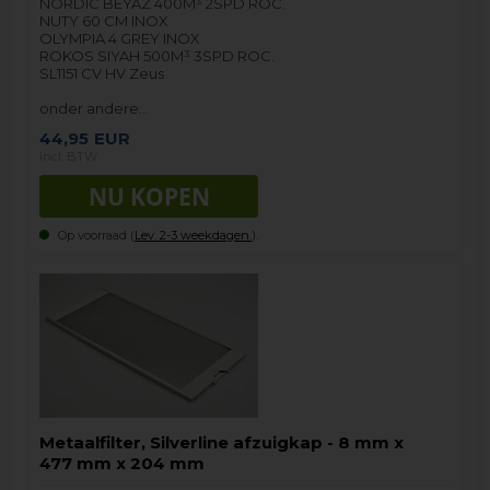
NORDIC BEYAZ 400M³ 2SPD ROC.
NUTY 60 CM INOX
OLYMPIA 4 GREY INOX
ROKOS SIYAH 500M³ 3SPD ROC.
SL1151 CV HV Zeus
onder andere…
44,95
EUR
incl. BTW
Op voorraad (
Lev. 2-3 weekdagen.
).
Metaalfilter, Silverline afzuigkap - 8 mm x
477 mm x 204 mm