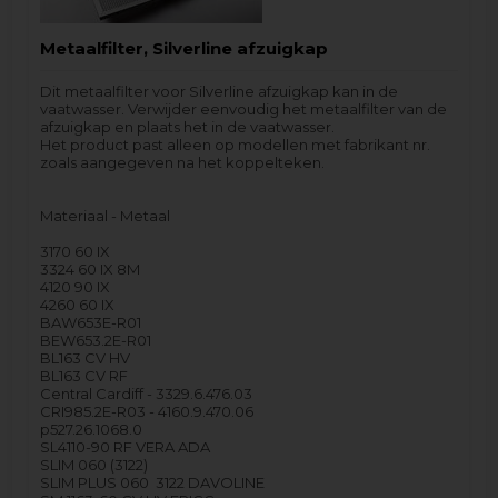
Metaalfilter, Silverline afzuigkap
Dit metaalfilter voor Silverline afzuigkap kan in de
vaatwasser. Verwijder eenvoudig het metaalfilter van de
afzuigkap en plaats het in de vaatwasser.
Het product past alleen op modellen met fabrikant nr.
zoals aangegeven na het koppelteken.
Materiaal - Metaal
3170 60 IX
3324 60 IX 8M
4120 90 IX
4260 60 IX
BAW653E-R01
BEW653.2E-R01
BL163 CV HV
BL163 CV RF
Central Cardiff - 3329.6.476.03
CRI985.2E-R03 - 4160.9.470.06
p527.26.1068.0
SL4110-90 RF VERA ADA
SLIM 060 (3122)
SLIM PLUS 060 3122 DAVOLINE