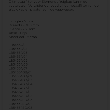
Dit metaalfilter voor Siemens afzuigkap kan in de
vaatwasser. Verwijder eenvoudig het metaalfilter van de
afzuigkap en plaats het in de vaatwasser.
Hoogte - 5 mm
Breedte - 380 mm
Diepte - 265 mm
Kleur - Grijs
Materiaal - Metaal
LB54564/01
LB54564/02
LB54564/03
LB54564/04
LB54564/05
LB54564/06
LB54564/07
LB54564GB/01
LB54564GB/02
LB54564GB/03
LB54564GB/04
LB54564GB/05
LB54564SD/01
LB54564SD/02
LB54564SD/03
LB54564SD/04
LB54564SD/05