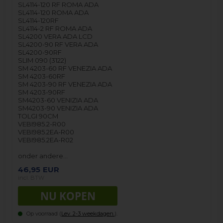
SL4114-120 RF ROMA ADA
SL4114-120 ROMA ADA
SL4114-120RF
SL4114-2 RF ROMA ADA
SL4200 VERA ADA LCD
SL4200-90 RF VERA ADA
SL4200-90RF
SLIM 090 (3122)
SM 4203-60 RF VENEZIA ADA
SM 4203-60RF
SM 4203-90 RF VENEZIA ADA
SM 4203-90RF
SM4203-60 VENIZIA ADA
SM4203-90 VENIZIA ADA
TOLGI 90CM
VEBI985.2-R00
VEBI985.2EA-R00
VEBI985.2EA-R02
onder andere…
46,95
EUR
incl. BTW
Op voorraad (
Lev. 2-3 weekdagen.
).