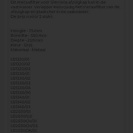
Dit metaalfilter voor Siemens afzuigkap kan in de
vaatwasser. Verwijder eenvoudig het metaalfilter van de
afzuigkap en plaats het in de vaatwasser.
De prijs is voor 2 stuks.
Hoogte - 75 mm
Breedte - 530 mm
Diepte - 205 mm
Kleur - Grijs
Materiaal - Metaal
LI21320/01
LI21320/02
LI21320/03
LI21330/01
LI21330/02
LI21330/03
LI21330/04
LI21330/06
LI21340/01
LI21340/02
LI21340/03
LI22030/01
LI22030/03
LI22030CH/01
LI22030CH/03
LI22030DK/01