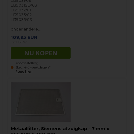
LI39031/06
LI39031SD/03
LI39032/01
LI39035/02
LI39035/03
onder andere…
109,95
EUR
incl. BTW
Voorbestelling
(Lev. 4-5 weekdagen*
*Lees hier
)
Metaalfilter, Siemens afzuigkap - 7 mm x