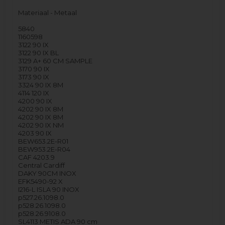
Materiaal - Metaal
5840
1160598
3122 90 IX
3122 90 IX BL
3129 A+ 60 CM SAMPLE
3170 90 IX
3173 90 IX
3324 90 IX 8M
4114 120 IX
4200 90 IX
4202 90 IX 8M
4202 90 IX 8M
4202 90 IX NM
4203 90 IX
BEW653.2E-R01
BEW953.2E-R04
CAF 4203.9
Central Cardiff
DAKY 90CM INOX
EFK5490-92 X
I216-L ISLA 90 INOX
p527.26.1098.0
p528.26.1098.0
p528.26.9108.0
SL4113 METIS ADA 90 cm