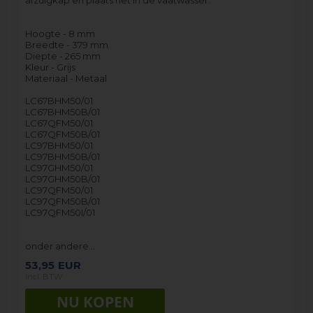
Hoogte - 8 mm
Breedte - 379 mm
Diepte - 265 mm
Kleur - Grijs
Materiaal - Metaal
LC67BHM50/01
LC67BHM50B/01
LC67QFM50/01
LC67QFM50B/01
LC97BHM50/01
LC97BHM50B/01
LC97GHM50/01
LC97GHM50B/01
LC97QFM50/01
LC97QFM50B/01
LC97QFM50I/01
onder andere…
53,95
EUR
incl. BTW