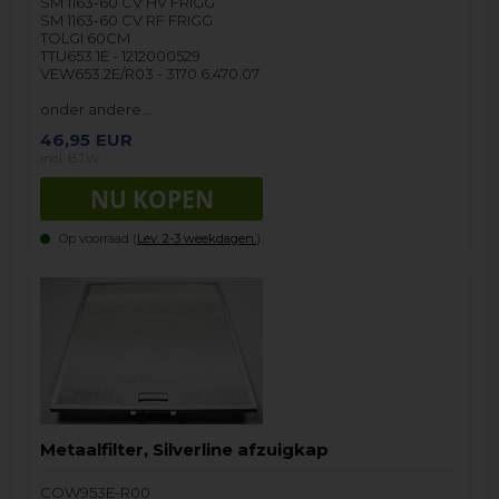
SM 1163-60 CV HV FRIGG
SM 1163-60 CV RF FRIGG
TOLGI 60CM
TTU653.1E - 1212000529
VEW653.2E/R03 - 3170.6.470.07
onder andere…
46,95
EUR
incl. BTW
Op voorraad (
Lev. 2-3 weekdagen.
).
Metaalfilter, Silverline afzuigkap
COW953E-R00