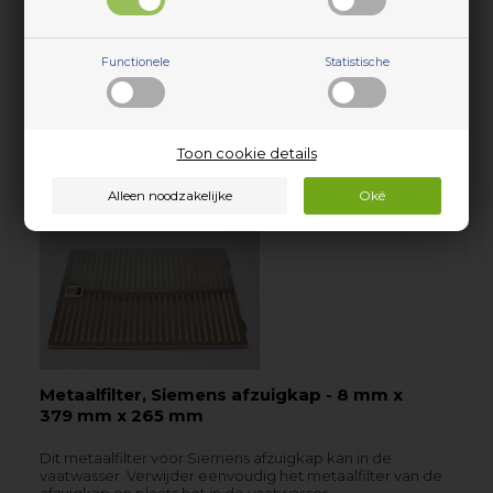
onder andere…
33,19
EUR
Functionele
Statistische
incl. BTW
Toon cookie details
Voorbestelling
(Lev. 4-5 weekdagen*
*Lees hier
)
Metaalfilter, Siemens afzuigkap - 8 mm x
379 mm x 265 mm
Dit metaalfilter voor Siemens afzuigkap kan in de
vaatwasser. Verwijder eenvoudig het metaalfilter van de
afzuigkap en plaats het in de vaatwasser.