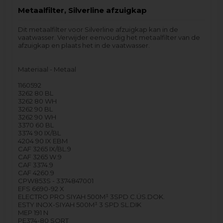
Metaalfilter, Silverline afzuigkap
Dit metaalfilter voor Silverline afzuigkap kan in de
vaatwasser. Verwijder eenvoudig het metaalfilter van de
afzuigkap en plaats het in de vaatwasser.
Materiaal - Metaal
1160592
3262 80 BL
3262 80 WH
3262 90 BL
3262 90 WH
3370 60 BL
3374 90 IX/BL
4204 90 IX EBM
CAF 3265 IX/BL.9
CAF 3265 W.9
CAF 3374.9
CAF 4260.9
CPW853S - 3374847001
EFS 6690-92 X
ELECTRO PRO SIYAH 500M³ 3SPD C.ÜS.DOK.
ESTY INOX-SIYAH 500M³ 3 SPD SL.DIK
MEP 191 N
PE374-80 SORT