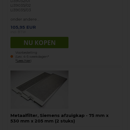
LI39032/01
LI39035/02
LI39035/03
onder andere…
105,95
EUR
incl. BTW
Voorbestelling
(Lev. 4-5 weekdagen*
*Lees hier
)
Metaalfilter, Siemens afzuigkap - 75 mm x
530 mm x 205 mm (2 stuks)