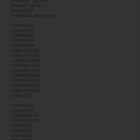
Breedte - 542 mm
Diepte - 240 mm
Kleur - Grijs
Materiaal - Aluminium
LI38030/01
LI38030/02
LI38030/03
LI38030/05
LI38030/06
LI38030CH/01
LI38030CH/02
LI38030CH/03
LI38030CH/05
LI38030CH/06
LI38030SD/03
LI38030SD/05
LI38030SK/01
LI38030SK/02
LI38031/01
LI39030/01
LI39030/02
LI39030SK/01
LI39030SK/02
LI39031/02
LI39031/03
LI39031/05