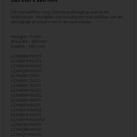
265 mm x 380 mm
Dit metaalfilter voor Siemens afzuigkap kan in de
vaatwasser. Verwijder eenvoudig het metaalfilter van de
afzuigkap en plaats het in de vaatwasser.
Hoogte - 7 mm
Breedte - 265 mm
Diepte - 380 mm
LC66BBM50/01
LC66BHM50/01
LC66BHM50/02
LC66QBM50/01
LC94BBC51/01
LC96BBC50/01
LC96BBC60/01
LC96BBM50/01
LC96BBM50/02
LC96BBM65/01
LC96BFM50/01
LC96BFM50/02
LC96BHM50/01
LC96BHM50M/01
LC96GBM50/01
LC96QBM50/01
LC96QFM50/01