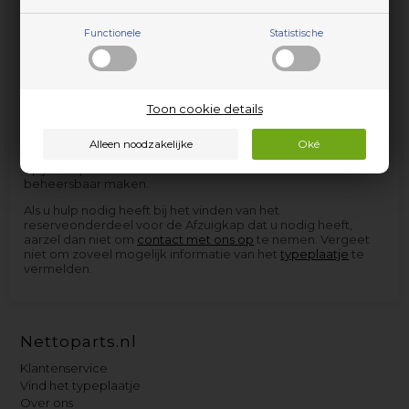
Functionele
Statistische
Toon cookie details
Afzuigkap Filter nodig? Bij Nettoparts vindt u een van de
grootste selecties van reserveonderdelen; Afzuigkap Filter is
vervaardigd voor veel verschillende merken en modellen.
Vergeet niet om het filtermenu te gebruiken om te filteren
op jouw specifieke merk. Dit zal de Filter selectie vaak beter
beheersbaar maken.
Als u hulp nodig heeft bij het vinden van het
reserveonderdeel voor de Afzuigkap dat u nodig heeft,
aarzel dan niet om
contact met ons op
te nemen. Vergeet
niet om zoveel mogelijk informatie van het
typeplaatje
te
vermelden.
Nettoparts.nl
Klantenservice
Vind het typeplaatje
Over ons