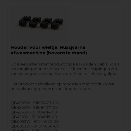
Houder voor wieltje, Husqvarna
afwasmachine (bovenste mand)
Dit is een alternatief product dat kan worden gebruikt als
vervanging voor het origineel. Er kunnen afwijkingen zijn
van de originele versie, b.v. vorm, kleur of iets dergelijks.
Het product past alleen op modellen met produkt/PNC
nr. zoals aangegeven na het koppelteken.
QB4263W - 911084015-00
QB4263W - 911084017-00
QB4263X - 911084014-00
QB4263X - 911084016-00
QB6053W - 911544023-00
QB6053W - 911544038-00
QB6053X - 911544022-00