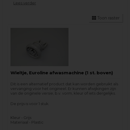
Lees verder
gebruiken om te filteren op jouw specifieke merk. Dit
zal de Wieltjes bovenkorf selectie vaak beter
beheersbaar maken.
Toon raster
Als u hulp nodig heeft bij het vinden van het
reserveonderdeel voor de Vaatwasser dat u nodig
heeft, aarzel dan niet om
contact met ons op
te
nemen. Vergeet niet om zoveel mogelijk informatie
van het
typeplaatje
te vermelden.
Wieltje, Euroline afwasmachine (1 st. boven)
Dit is een alternatief product dat kan worden gebruikt als
vervanging voor het origineel. Er kunnen afwijkingen zijn
van de originele versie, b.v. vorm, kleur of iets dergelijks.
De prijs is voor 1 stuk.
Kleur - Grijs
Materiaal - Plastic