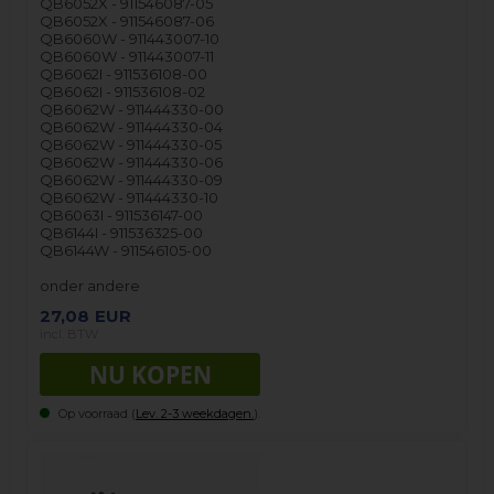
QB6052X - 911546087-05
QB6052X - 911546087-06
QB6060W - 911443007-10
QB6060W - 911443007-11
QB6062I - 911536108-00
QB6062I - 911536108-02
QB6062W - 911444330-00
QB6062W - 911444330-04
QB6062W - 911444330-05
QB6062W - 911444330-06
QB6062W - 911444330-09
QB6062W - 911444330-10
QB6063I - 911536147-00
QB6144I - 911536325-00
QB6144W - 911546105-00
onder andere
27,08
EUR
incl. BTW
Op voorraad (
Lev. 2-3 weekdagen.
).