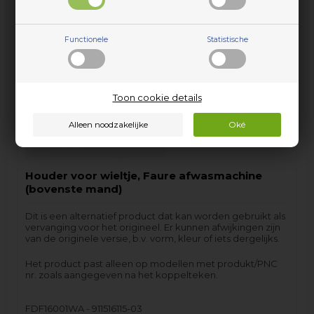
incl. BTW
Functionele
Statistische
Op voorraad (
Lev. 2-3 weekdagen.
).
Toon cookie details
Houder voor wieltje, Faure afwasmachine
(bovenste mand)
Dit is een alternatief product dat kan worden gebruikt als
vervanging voor het origineel. Er kunnen afwijkingen zijn
van de originele versie, b.v. vorm, kleur of iets dergelijks.
Het product past alleen op modellen met produkt/PNC
nr. zoals aangegeven na het koppelteken.
FDF16001WA - 911516115-03