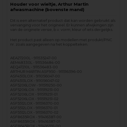
Houder voor wieltje, Arthur Martin
afwasmachine (bovenste mand)
Dit is een alternatief product dat kan worden gebruikt als
vervanging voor het origineel. Er kunnen afwijkingen zijn
van de originele versie, b.v. vorm, kleur of iets dergelijks.
Het product past alleen op modellen met produkt/PNC
nr. zoals aangegeven na het koppelteken.
AEA27200L - 911535247-00
AEM48330L - 911536484-00
AEQ47210L - 911536483-00
ARTHUR MARTIN ASF950 - 911516396-00
ASF4513LOX - 911056047-00
ASF4513LOX - 911056047-02
ASF5206LOW - 911519250-00
ASF5206LOX - 911519251-00
ASF5206LOX - 911519251-01
ASF5206LOX - 911519251-02
ASF5512LOX - 911516370-00
ASF5512LOX - 911516370-01
ASF5512LOX - 911516370-02
ASF8635ROX - 911416387-00
ASF8635ROX - 911416387-01
ASF8645ROX - 911416391-00