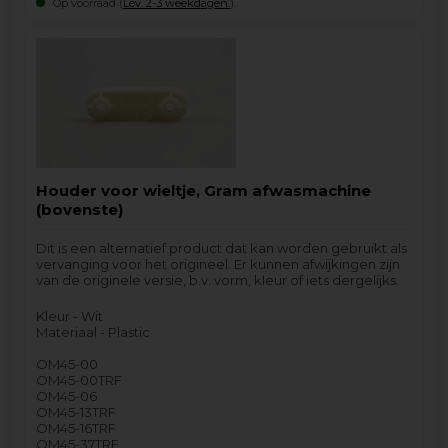
Op voorraad (
Lev. 2-3 weekdagen.
).
Houder voor wieltje, Gram afwasmachine
(bovenste)
Dit is een alternatief product dat kan worden gebruikt als
vervanging voor het origineel. Er kunnen afwijkingen zijn
van de originele versie, b.v. vorm, kleur of iets dergelijks.
Kleur - Wit
Materiaal - Plastic
OM45-00
OM45-00TRF
OM45-06
OM45-13TRF
OM45-16TRF
OM45-37TRF