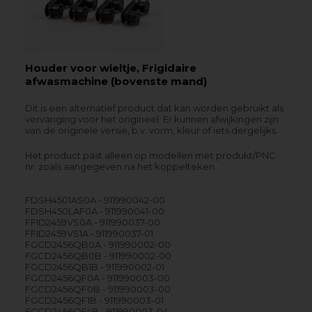
Houder voor wieltje, Frigidaire
afwasmachine (bovenste mand)
Dit is een alternatief product dat kan worden gebruikt als
vervanging voor het origineel. Er kunnen afwijkingen zijn
van de originele versie, b.v. vorm, kleur of iets dergelijks.
Het product past alleen op modellen met produkt/PNC
nr. zoals aangegeven na het koppelteken.
FDSH4501AS0A - 911990042-00
FDSH450LAF0A - 911990041-00
FFID2459VS0A - 911990037-00
FFID2459VS1A - 911990037-01
FGCD2456QB0A - 911990002-00
FGCD2456QB0B - 911990002-00
FGCD2456QB1B - 911990002-01
FGCD2456QF0A - 911990003-00
FGCD2456QF0B - 911990003-00
FGCD2456QF1B - 911990003-01
FGCD2456QF4B - 911990003-04