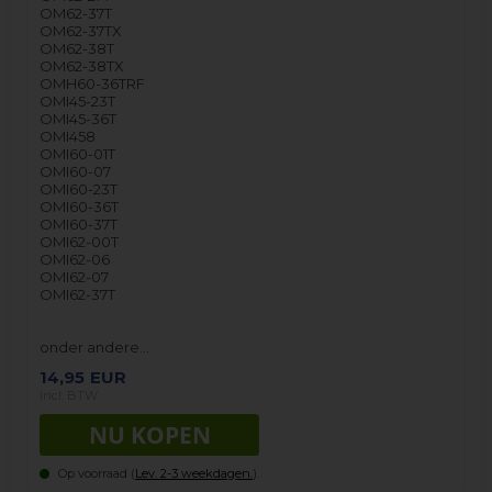
OM62-37T
OM62-37TX
OM62-38T
OM62-38TX
OMH60-36TRF
OMI45-23T
OMI45-36T
OMI458
OMI60-01T
OMI60-07
OMI60-23T
OMI60-36T
OMI60-37T
OMI62-00T
OMI62-06
OMI62-07
OMI62-37T
onder andere…
14,95
EUR
incl. BTW
Op voorraad (
Lev. 2-3 weekdagen.
).