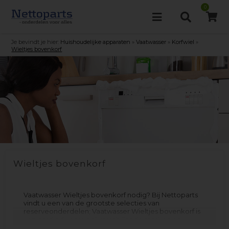
0
Je bevindt je hier:
Huishoudelijke apparaten
»
Vaatwasser
»
Korfwiel
»
Wieltjes bovenkorf
Wieltjes bovenkorf
Vaatwasser Wieltjes bovenkorf nodig? Bij Nettoparts
vindt u een van de grootste selecties van
reserveonderdelen; Vaatwasser Wieltjes bovenkorf is
vervaardigd voor veel verschillende merken en
modellen. Vergeet niet om het filtermenu te