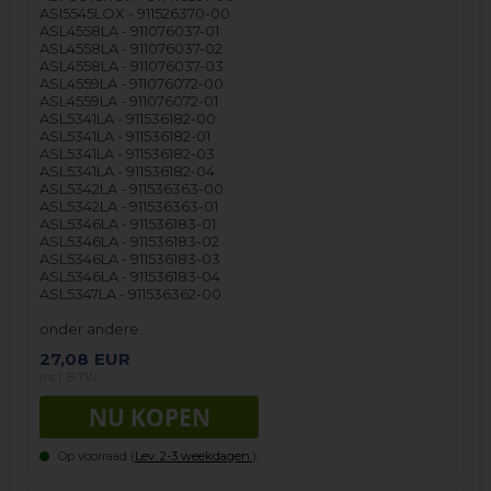
ASI5545LOX - 911526370-00
ASL4558LA - 911076037-01
ASL4558LA - 911076037-02
ASL4558LA - 911076037-03
ASL4559LA - 911076072-00
ASL4559LA - 911076072-01
ASL5341LA - 911536182-00
ASL5341LA - 911536182-01
ASL5341LA - 911536182-03
ASL5341LA - 911536182-04
ASL5342LA - 911536363-00
ASL5342LA - 911536363-01
ASL5346LA - 911536183-01
ASL5346LA - 911536183-02
ASL5346LA - 911536183-03
ASL5346LA - 911536183-04
ASL5347LA - 911536362-00
onder andere…
27,08
EUR
incl. BTW
Op voorraad (
Lev. 2-3 weekdagen.
).