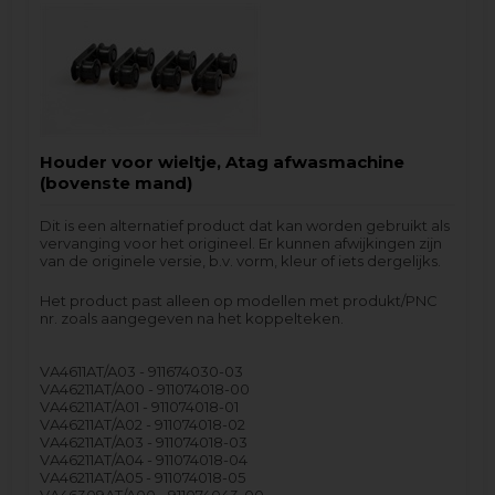
Houder voor wieltje, Atag afwasmachine
(bovenste mand)
Dit is een alternatief product dat kan worden gebruikt als
vervanging voor het origineel. Er kunnen afwijkingen zijn
van de originele versie, b.v. vorm, kleur of iets dergelijks.
Het product past alleen op modellen met produkt/PNC
nr. zoals aangegeven na het koppelteken.
VA4611AT/A03 - 911674030-03
VA46211AT/A00 - 911074018-00
VA46211AT/A01 - 911074018-01
VA46211AT/A02 - 911074018-02
VA46211AT/A03 - 911074018-03
VA46211AT/A04 - 911074018-04
VA46211AT/A05 - 911074018-05