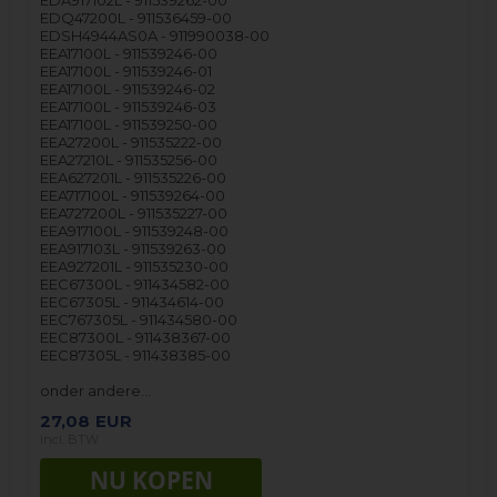
EDA917102L - 911539262-00
EDQ47200L - 911536459-00
EDSH4944AS0A - 911990038-00
EEA17100L - 911539246-00
EEA17100L - 911539246-01
EEA17100L - 911539246-02
EEA17100L - 911539246-03
EEA17100L - 911539250-00
EEA27200L - 911535222-00
EEA27210L - 911535256-00
EEA627201L - 911535226-00
EEA717100L - 911539264-00
EEA727200L - 911535227-00
EEA917100L - 911539248-00
EEA917103L - 911539263-00
EEA927201L - 911535230-00
EEC67300L - 911434582-00
EEC67305L - 911434614-00
EEC767305L - 911434580-00
EEC87300L - 911438367-00
EEC87305L - 911438385-00
onder andere…
27,08
EUR
incl. BTW