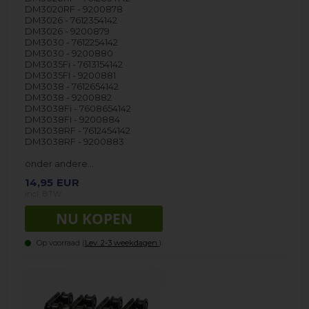
DM3020RF - 9200878
DM3026 - 7612354142
DM3026 - 9200879
DM3030 - 7612254142
DM3030 - 9200880
DM3035Fi - 7613154142
DM3035FI - 9200881
DM3038 - 7612654142
DM3038 - 9200882
DM3038Fi - 7608654142
DM3038FI - 9200884
DM3038RF - 7612454142
DM3038RF - 9200883
onder andere…
14,95
EUR
incl. BTW
Op voorraad (
Lev. 2-3 weekdagen.
).