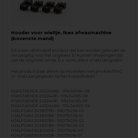
Houder voor wieltje, Ikea afwasmachine
(bovenste mand)
Dit is een alternatief product dat kan worden gebruikt als
vervanging voor het origineel. Er kunnen afwijkingen zijn
van de originele versie, b.v. vorm, kleur of iets dergelijks.
Het product past alleen op modellen met produkt/PNC
nr. zoals aangegeven na het koppelteken.
ENASTAENDE 00224482 - 911434064-08
ENASTAENDE 20224481 - 911434065-08
ENASTAENDE 20224481 - 911434065-09
ENASTAENDE 40224480 - 911434063-08
HJALPSAM 30385789 - 911079036-00
HJALPSAM 30385789 - 911079036-01
HJALPSAM 30385789 - 911079036-02
HJALPSAM 30385789 - 911079036-03
HJALPSAM 90300018 - 911079016-00
HJALPSAM 90300018 - 911079016-01