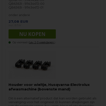
QB6363I - 911434472-00
QB6363I - 911434472-01
onder andere
27,08
EUR
incl. BTW
Op voorraad (
Lev. 2-3 weekdagen.
).
Houder voor wieltje, Husqvarna-Electrolux
afwasmachine (bovenste mand)
Dit is een alternatief product dat kan worden gebruikt als
vervanging voor het origineel. Er kunnen afwijkingen zijn
van de originele versie, b.v. vorm, kleur of iets dergelijks.