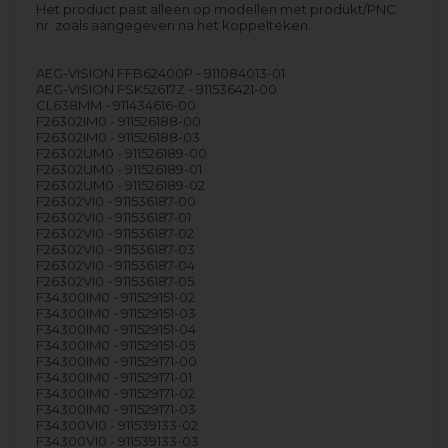
Het product past alleen op modellen met produkt/PNC
nr. zoals aangegeven na het koppelteken.
AEG-VISION FFB62400P - 911084013-01
AEG-VISION FSK52617Z - 911536421-00
CL638MM - 911434616-00
F26302IM0 - 911526188-00
F26302IM0 - 911526188-03
F26302UM0 - 911526189-00
F26302UM0 - 911526189-01
F26302UM0 - 911526189-02
F26302VI0 - 911536187-00
F26302VI0 - 911536187-01
F26302VI0 - 911536187-02
F26302VI0 - 911536187-03
F26302VI0 - 911536187-04
F26302VI0 - 911536187-05
F34300IM0 - 911529151-02
F34300IM0 - 911529151-03
F34300IM0 - 911529151-04
F34300IM0 - 911529151-05
F34300IM0 - 911529171-00
F34300IM0 - 911529171-01
F34300IM0 - 911529171-02
F34300IM0 - 911529171-03
F34300VI0 - 911539133-02
F34300VI0 - 911539133-03