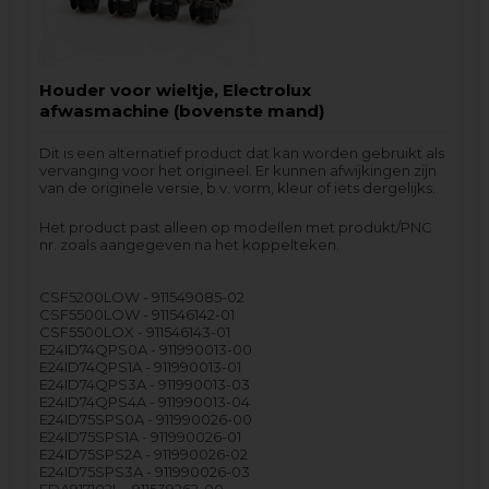
Houder voor wieltje, Electrolux
afwasmachine (bovenste mand)
Dit is een alternatief product dat kan worden gebruikt als
vervanging voor het origineel. Er kunnen afwijkingen zijn
van de originele versie, b.v. vorm, kleur of iets dergelijks.
Het product past alleen op modellen met produkt/PNC
nr. zoals aangegeven na het koppelteken.
CSF5200LOW - 911549085-02
CSF5500LOW - 911546142-01
CSF5500LOX - 911546143-01
E24ID74QPS0A - 911990013-00
E24ID74QPS1A - 911990013-01
E24ID74QPS3A - 911990013-03
E24ID74QPS4A - 911990013-04
E24ID75SPS0A - 911990026-00
E24ID75SPS1A - 911990026-01
E24ID75SPS2A - 911990026-02
E24ID75SPS3A - 911990026-03