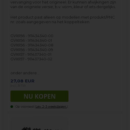
vervanging voor het origineel. Er kunnen afwijkingen zijn
van de originele versie, b.v. vorm, kleur of iets dergelijks.
Het product past alleen op modellen met produkt/PNC
nr. zoals aangegeven na het koppelteken.
GVI6156 - 911434340-00
GVI6156 - 911434340-01
GVI6156 - 911434340-08
GVI6156 - 911434340-09
GVI6157 - 911437340-01
GVI6157 - 911437340-02
onder andere…
27,08
EUR
incl. BTW
Op voorraad (
Lev. 2-3 weekdagen.
).