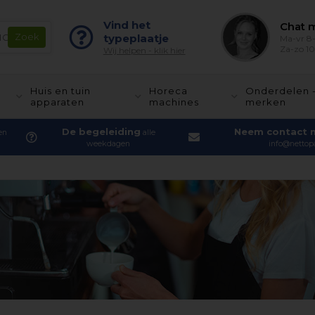
Vind het
Chat m
typeplaatje
Ma-vr 8-
Za-zo 10
Wij helpen - klik hier
Huis en tuin
Horeca
Onderdelen 
apparaten
machines
merken
De begeleiding
Neem contact 
en
alle
weekdagen
info@nettopa