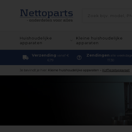
Huishoudelijke
Kleine huishoudelijke
apparaten
apparaten
Verzending
Zendingen
vanaf €
alle weekdag
6,79
17.30
Je bevindt je hier:
Kleine huishoudelijke apparaten
»
Koffiezetapparaat