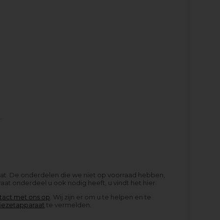
aat. De onderdelen die we niet op voorraad hebben,
at onderdeel u ook nodig heeft, u vindt het hier.
tact met ons op
. Wij zijn er om u te helpen en te
fiezetapparaat
te vermelden.