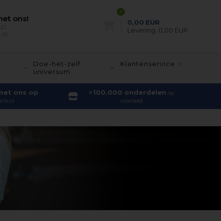
0
et ons!
0,00
EUR
21
Levering:
0,00 EUR
-15
-
Doe-het-zelf
Klantenservice
universum
met ons op
>100.000 onderdelen
op
rts.nl
voorraad