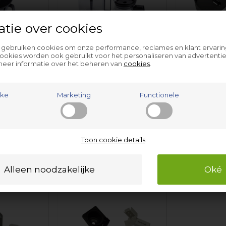
atie over cookies
l gebruiken cookies om onze performance, reclames en klant ervarin
der
Koffiekan
Le
ookies worden ook gebruikt voor het personaliseren van advertentie
meer informatie over het beheren van
cookies
.
jke
Marketing
Functionele
Toon cookie details
aar
Slang
Smeltz