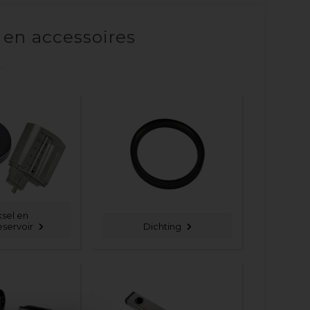
 en accessoires
sel en
eservoir
Dichting