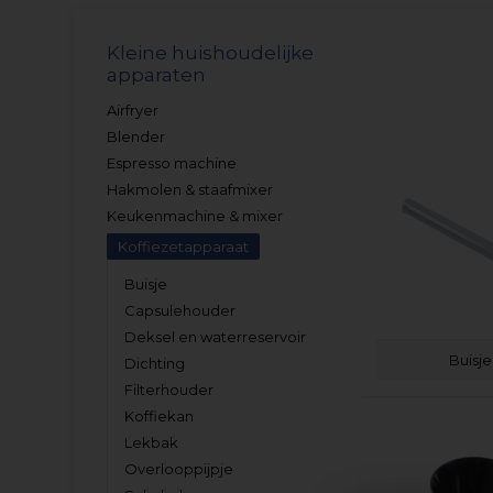
Kleine huishoudelijke
apparaten
Airfryer
Blender
Espresso machine
Hakmolen & staafmixer
Keukenmachine & mixer
Koffiezetapparaat
Buisje
Capsulehouder
Deksel en waterreservoir
Buisje
Dichting
Filterhouder
Koffiekan
Lekbak
Overlooppijpje