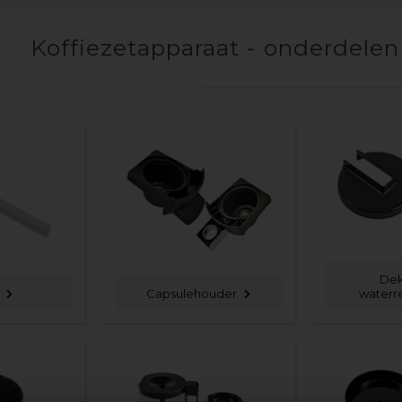
Koffiezetapparaat - onderdelen
Dek
Capsulehouder
waterr