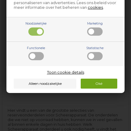
personaliseren van advertenties. Lees ons beleid voor
meer informatie over het beheren van
cookies
.
Noodzakelijke
Marketing
Onderhouds- en
verzorgingsproducten
Overige onderdelen
Functionele
Statistische
Toon cookie details
Hier vindt u een van de grootste selecties van
reserveonderdelen voor Scheerapparaat. De onderdelen
die we niet op voorraad hebben, kunnen we in veel gevallen
al binnen enkele dagen in huis hebben. Welk
Scheerapparaat onderdeel u ook nodig heeft, u vindt het