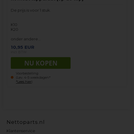
De prijs is voor 1 stuk.
K10
K20
onder andere…
10,95
EUR
incl. BTW
Voorbestelling
(Lev. 4-5 weekdagen*
*Lees hier
)
Nettoparts.nl
Klantenservice