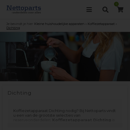
0
Je bevindt je hier:
Kleine huishoudelijke apparaten
»
Koffiezetapparaat
»
Dichting
Dichting
Koffiezetapparaat Dichting nodig? Bij Nettoparts vindt
u een van de grootste selecties van
reserveonderdelen;
Koffiezetapparaat Dichting
is
vervaardigd voor veel verschillende merken en
modellen. Vergeet niet om het filtermenu te