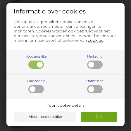
K851 A
KB741
KB741 (59053)
Informatie over cookies
KB741 (59059)
KB741.65
Nettoparts.nl gebruiken cookies om onze
KB74165B (59057)
performance, reclames en klant ervaringen te
KB741AO
monitoren. Cookies worden ook gebruikt voor het
KB741AO (59653)
personaliseren van advertenties. Lees ons beleid voor
KB743
meer informatie over het beheren van
cookies
.
KB851
KB952AO
KBC741
KBG40
Noodzakelijke
Marketing
KBG741
KBG741 (59040 CLUBLINE)
KBG741 (59062 CLUBLINE)
KBG741 (59071 CLUBLINE)
KBG741 (59083 CLUBLINE)
Functionele
Statistische
KBG741 (59086 CLUBLINE)
KBG744
KBGC4010
KBGC40AO
KBGC741
Toon cookie details
KBGC741 (59025 CLUBLINE)
KBGC741AO (59633 CLUBLINE)
KBGC744AO (59361 CLUBLINE)
KBGC873AOPS
KBGC972