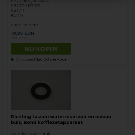
KBGC982 (74173AO)
KBGT741 (79357)
KBT741
KGV741
onder andere…
19,95
EUR
incl. BTW
Op voorraad (
Lev. 2-3 weekdagen.
).
Dichting tussen waterreservoir en niveau
buis, Bond koffiezetapparaat
De prijs is voor 1 stuk.