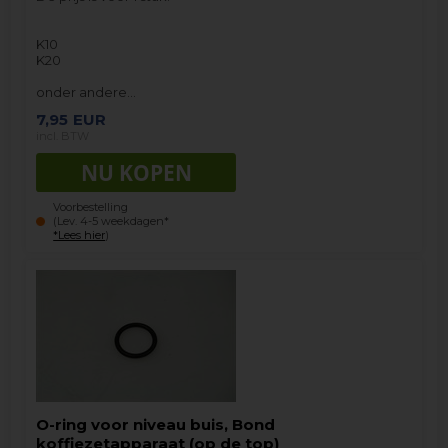
K10
K20
onder andere…
7,95
EUR
incl. BTW
Voorbestelling
(Lev. 4-5 weekdagen*
*Lees hier
)
O-ring voor niveau buis, Bond
koffiezetapparaat (op de top)