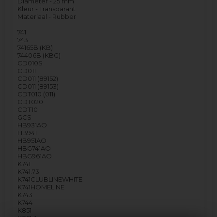
Diameter - 25 mm
Kleur - Transparant
Materiaal - Rubber
741
743
74165B (KB)
74406B (KBG)
CD010S
CD011
CD011 (89152)
CD011 (89153)
CDT010 (011)
CDT020
CDT10
GCS
HB931AO
HB941
HB951AO
HBG741AO
HBG961AO
K741
K741.73
K741CLUBLINEWHITE
K741HOMELINE
K743
K744
K851