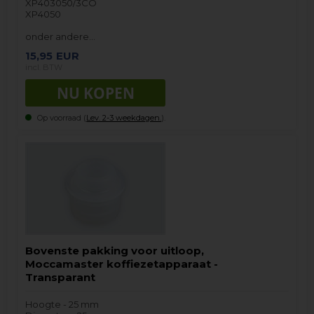
XP403050/3CO
XP4050
onder andere…
15,95
EUR
incl. BTW
Op voorraad (
Lev. 2-3 weekdagen.
).
Bovenste pakking voor uitloop,
Moccamaster koffiezetapparaat -
Transparant
Hoogte - 25 mm